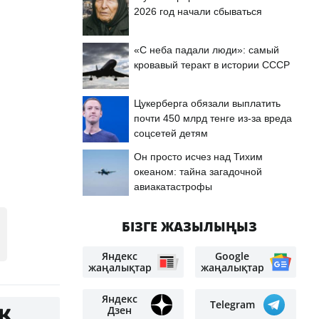
2026 год начали сбываться
«С неба падали люди»: самый
кровавый теракт в истории СССР
Цукерберга обязали выплатить
почти 450 млрд тенге из-за вреда
соцсетей детям
Он просто исчез над Тихим
океаном: тайна загадочной
авиакатастрофы
БІЗГЕ ЖАЗЫЛЫҢЫЗ
Яндекс
Google
жаңалықтар
жаңалықтар
Яндекс
Telegram
Дзен