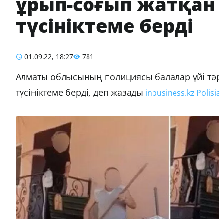
ұрып-соғып жатқан
түсініктеме берді
01.09.22, 18:27
781
Алматы облысының полициясы балалар үйі тәр
түсініктеме берді, деп жазады
inbusiness.kz
Polisi