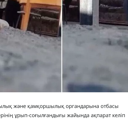
ншылық және қамқоршылық органдарына отбасы
лерінің ұрып-соғылғандығы жайында ақпарат келіп