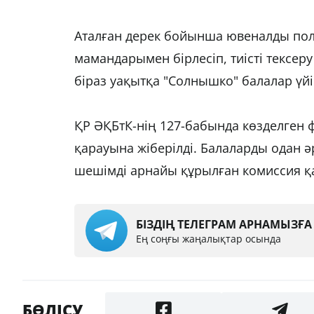
Аталған дерек бойынша ювеналды поли
мамандарымен бірлесіп, тиісті тексе
біраз уақытқа "Солнышко" балалар үй
ҚР ӘҚБтК-нің 127-бабында көзделген 
қарауына жіберілді. Балаларды одан 
шешімді арнайы құрылған комиссия 
БІЗДІҢ ТЕЛЕГРАМ АРНАМЫЗҒ
Ең соңғы жаңалықтар осында
БӨЛІСУ