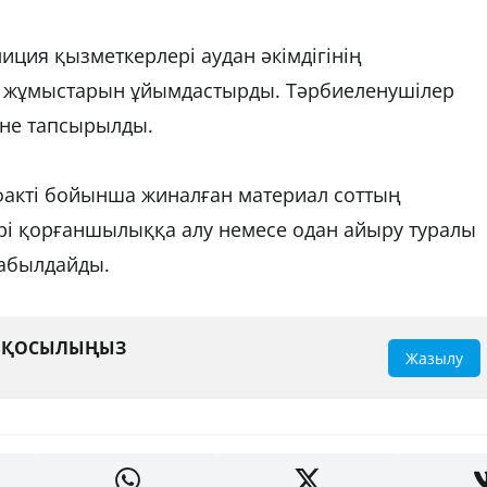
ция қызметкерлері аудан әкімдігінің
ру жұмыстарын ұйымдастырды. Тәрбиеленушілер
іне тапсырылды.
факті бойынша жиналған материал соттың
әрі қорғаншылыққа алу немесе одан айыру туралы
қабылдайды.
А ҚОСЫЛЫҢЫЗ
Жазылу