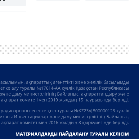
басылымын, ақпараттық агенттікті және желілік басылымды
сепке алу туралы №17614-АА куәлік Қазақстан Республикасы
және даму министрлігінің Байланыс, ақпараттандыру және
ақпарат комитетімен 2019 жылдың 15 наурызында берілді.
 радиоарнаны есепке қою туралы №KZ23VJB00000123 куәлік
икасы Инвестициялар және даму министрлігінің Байланыс,
ақпарат комитетімен 2016 жылдың 8 қыркүйегінде берілді.
МАТЕРИАЛДАРДЫ ПАЙДАЛАНУ ТУРАЛЫ КЕЛІСІМ