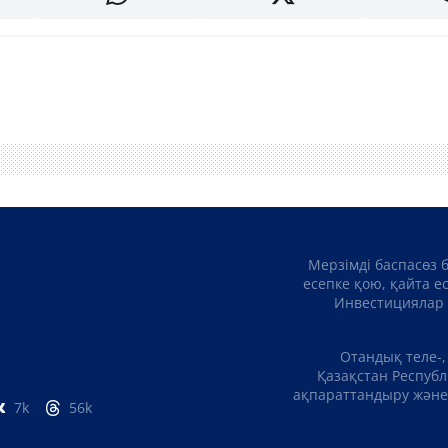
Мерзімді баспасөз 
есепке қою, қайта е
Инвестициялар 
Отандық теле-,
Қазақстан Республ
ақпараттандыру және 
7k
56k