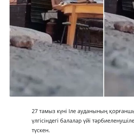
27 тамыз күні Іле ауданының қорға
үлгісіндегі балалар үйі тәрбиеленуші
түскен.