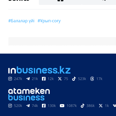
#балалар үйі
#ұрып-соғу
247k
21k
12k
75
523k
17k
520k
74k
130k
1087k
386k
1k