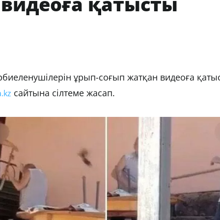
 видеоға қатысты
биеленушілерін ұрып-соғып жатқан видеоға қаты
сайтына сілтеме жасап.
a.kz