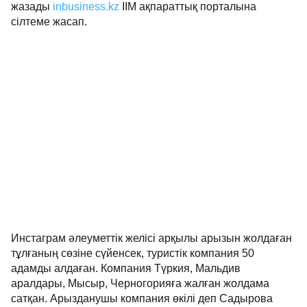
жазады
inbusiness.kz
ІІМ ақпараттық порталына
сілтеме жасап.
Инстаграм әлеуметтік желісі арқылы арызын жолдаған
тұлғаның сөзіне сүйенсек, туристік компания 50
адамды алдаған. Компания Түркия, Мальдив
аралдары, Мысыр, Черногорияға жалған жолдама
сатқан. Арызданушы компания өкілі деп Садырова