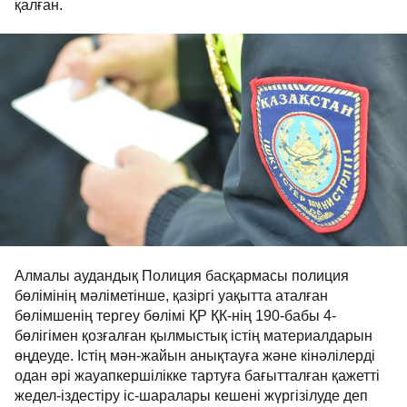
қалған.
Алмалы аудандық Полиция басқармасы полиция
бөлімінің мәліметінше, қазіргі уақытта аталған
бөлімшенің тергеу бөлімі ҚР ҚК-нің 190-бабы 4-
бөлігімен қозғалған қылмыстық істің материалдарын
өңдеуде. Істің мән-жайын анықтауға және кінәлілерді
одан әрі жауапкершілікке тартуға бағытталған қажетті
жедел-іздестіру іс-шаралары кешені жүргізілуде деп