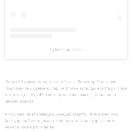
Публикация<\/a>
"Біздің 50 адамнан тұратын тобымыз Директор Садырова
Әсел мен оның көмекшілері келтірген залалды есептедік, сома
өте қомақты. Бұл 45 млн теңгеден көп ақша",- дейді жапа
шеккен азамат.
Айтуынша, араларында ешқандай ауқатты бизнесмен жоқ,
бәрі қарапайым адамдар. Көбі туыстарынан қарыз алған
немесе несие ресімдеген.