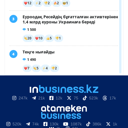
247k
21k
12k
75
523k
17k
520k
74k
130k
1087k
386k
1k