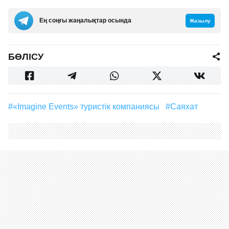
Ең соңғы жаңалықтар осында
Жазылу
БӨЛІСУ
#«Imagine Events» туристік компаниясы
#саяхат