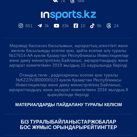
7k
56k
851
3k
33k
10
9k
24
Мерзімді баспасөз басылымын, ақпараттық агенттікті және
желілік басылымды есепке қою, қайта есепке алу туралы
№17614-АА куәлік Қазақстан Республикасы Инвестициялар
және даму министрлігінің Байланыс, ақпараттандыру және
ақпарат комитетімен 2019 жылдың 15 наурызында берілді.
Отандық теле-, радиоарнаны есепке қою туралы
№KZ23VJB00000123 куәлік Қазақстан Республикасы
Инвестициялар және даму министрлігінің Байланыс,
ақпараттандыру және ақпарат комитетімен 2016 жылдың 8
қыркүйегінде берілді.
МАТЕРИАЛДАРДЫ ПАЙДАЛАНУ ТУРАЛЫ КЕЛІСІМ
БІЗ ТУРАЛЫ
БАЙЛАНЫСТАР
ЖОБАЛАР
БОС ЖҰМЫС ОРЫНДАРЫ
РЕЙТИНГТЕР