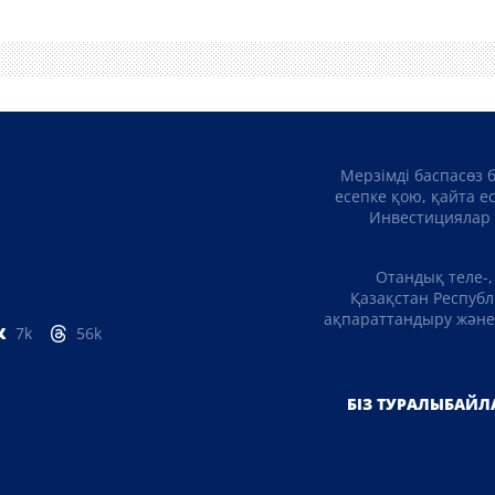
Мерзімді баспасөз 
есепке қою, қайта е
Инвестициялар 
Отандық теле-,
Қазақстан Республ
ақпараттандыру және 
7k
56k
БІЗ ТУРАЛЫ
БАЙЛ