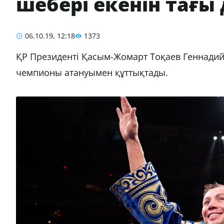
шебері екенін тағы
06.10.19, 12:18
1373
ҚР Президенті Қасым-Жомарт Тоқаев Геннади
чемпионы атануымен құттықтады.