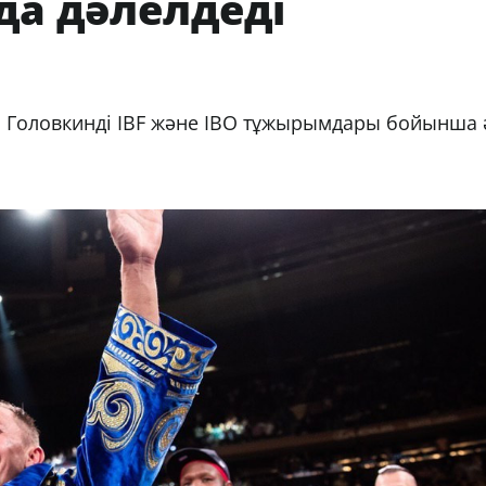
 да дәлелдеді
й Головкинді IBF және IBO тұжырымдары бойынша