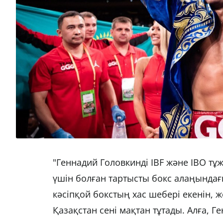
"Геннадий Головкинді IBF және IBO 
үшін болған тартысты бокс алаңындағ
кәсіпқой бокстың хас шебері екенін, 
Қазақстан сені мақтан тұтады. Алға, Ген