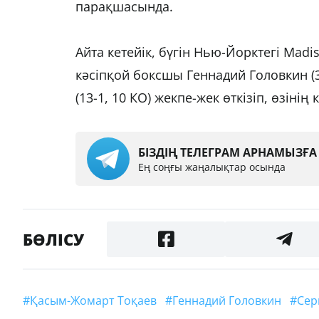
парақшасында.
Айта кетейік, бүгін Нью-Йорктегі Mad
кәсіпқой боксшы Геннадий Головкин (
(13-1, 10 КО) жекпе-жек өткізіп, өзінің
БІЗДІҢ ТЕЛЕГРАМ АРНАМЫЗҒ
Ең соңғы жаңалықтар осында
БӨЛІСУ
#Қасым-Жомарт Тоқаев
#Геннадий Головкин
#С