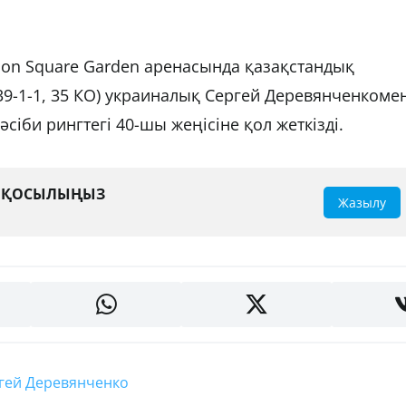
ison Square Garden аренасында қазақстандық
39-1-1, 35 КО) украиналық Сергей Деревянченкоме
 кәсіби рингтегі 40-шы жеңісіне қол жеткізді.
А ҚОСЫЛЫҢЫЗ
Жазылу
ергей Деревянченко