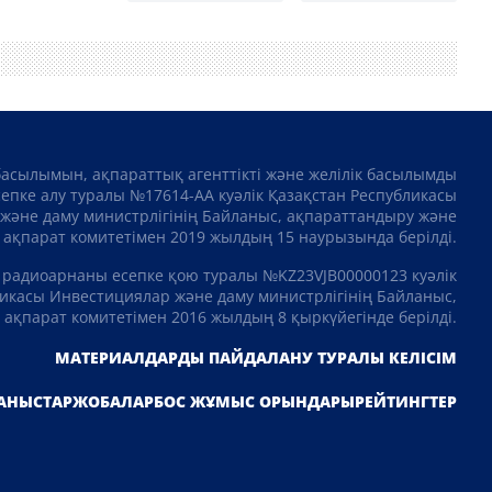
басылымын, ақпараттық агенттікті және желілік басылымды
сепке алу туралы №17614-АА куәлік Қазақстан Республикасы
және даму министрлігінің Байланыс, ақпараттандыру және
ақпарат комитетімен 2019 жылдың 15 наурызында берілді.
 радиоарнаны есепке қою туралы №KZ23VJB00000123 куәлік
икасы Инвестициялар және даму министрлігінің Байланыс,
ақпарат комитетімен 2016 жылдың 8 қыркүйегінде берілді.
МАТЕРИАЛДАРДЫ ПАЙДАЛАНУ ТУРАЛЫ КЕЛІСІМ
АНЫСТАР
ЖОБАЛАР
БОС ЖҰМЫС ОРЫНДАРЫ
РЕЙТИНГТЕР