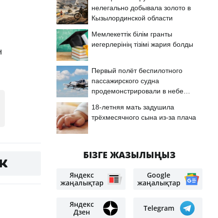
нелегально добывала золото в
Кызылординской области
Мемлекеттік білім гранты
иегерлерінің тізімі жария болды
н
Первый полёт беспилотного
пассажирского судна
продемонстрировали в небе
Астаны
18-летняя мать задушила
трёхмесячного сына из-за плача
БІЗГЕ ЖАЗЫЛЫҢЫЗ
Яндекс
Google
жаңалықтар
жаңалықтар
Яндекс
Telegram
Дзен