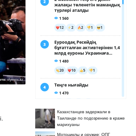
ото:
olympic.kz
Казахстанцев задержали в
і.
Таиланде по подозрению в краже
марихуаны
Мотоциклы и оружие: ОПГ