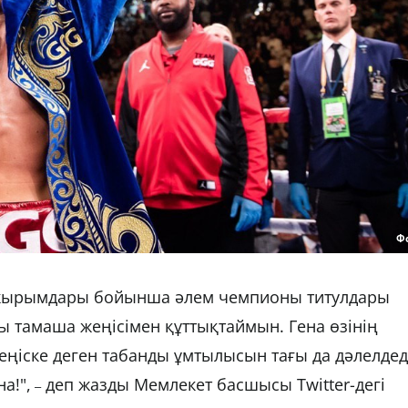
Ф
тұжырымдары бойынша әлем чемпионы титулдары
ы тамаша жеңісімен құттықтаймын. Гена өзінің
жеңіске деген табанды ұмтылысын тағы да дәлелдед
а!",
деп жазды Мемлекет басшысы Twitter-дегі
–