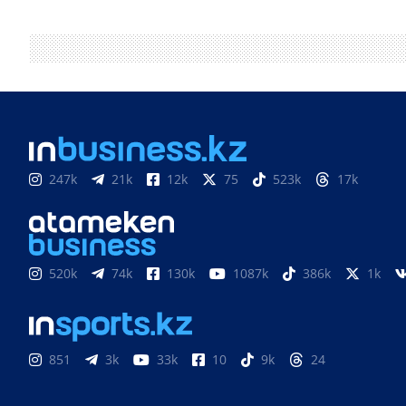
247k
21k
12k
75
523k
17k
520k
74k
130k
1087k
386k
1k
851
3k
33k
10
9k
24