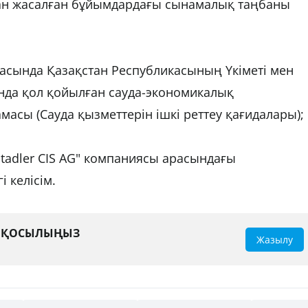
ан жасалған бұйымдардағы сынамалық таңбаны
асында Қазақстан Республикасының Үкіметі мен
да қол қойылған сауда-экономикалық
масы (Сауда қызметтерін ішкі реттеу қағидалары);
"Stadler CIS AG" компаниясы арасындағы
 келісім.
А ҚОСЫЛЫҢЫЗ
Жазылу