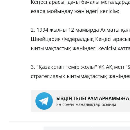
Кеңесі арасындағы бағалы металдард
өзара мойындау жөніндегі келісім;
2. 1994 жылғы 12 мамырда Алматы қал
Швейцария Федералдық Кеңесі арасын
ынтымақтастық жөніндегі келісім хатта
3. "Қазақстан темір жолы" ҰК АҚ мен 
стратегиялық ынтымақтастық жөніндегі
БІЗДІҢ ТЕЛЕГРАМ АРНАМЫЗҒ
Ең соңғы жаңалықтар осында