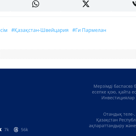
ісім
#Қазақстан-Швейцария
#Ги Пармелан
Мерзімді баспасөз 
есепке қою, қайта е
Инвестициялар 
Отандық теле-,
Қазақстан Республ
ақпараттандыру және 
7k
56k