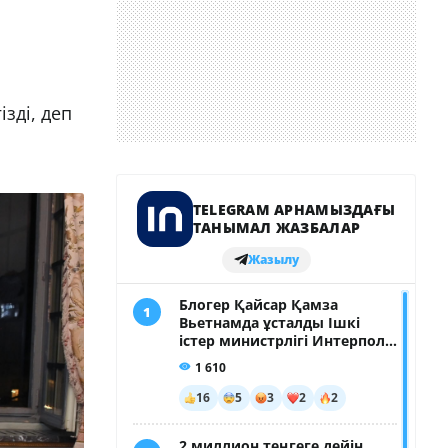
зді, деп