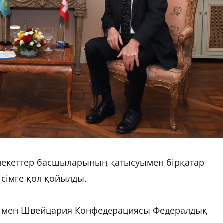
екеттер басшыларының қатысуымен бірқатар
сімге қол қойылды.
ті мен Швейцария Конфедерациясы Федералдық