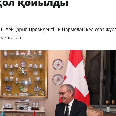
 қол қойылды
вейцария Президенті Ги Пармелан келіссөз жүргі
теме жасап.