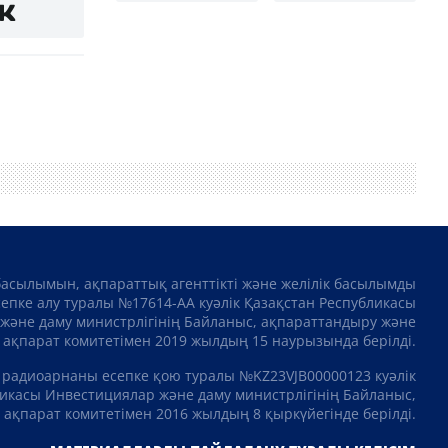
басылымын, ақпараттық агенттікті және желілік басылымды
сепке алу туралы №17614-АА куәлік Қазақстан Республикасы
және даму министрлігінің Байланыс, ақпараттандыру және
ақпарат комитетімен 2019 жылдың 15 наурызында берілді.
 радиоарнаны есепке қою туралы №KZ23VJB00000123 куәлік
икасы Инвестициялар және даму министрлігінің Байланыс,
ақпарат комитетімен 2016 жылдың 8 қыркүйегінде берілді.