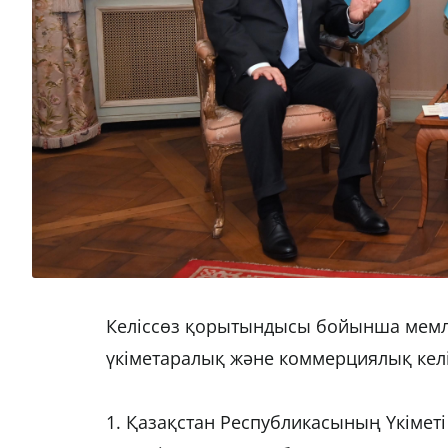
Келіссөз қорытындысы бойынша мемл
үкіметаралық және коммерциялық келі
1. Қазақстан Республикасының Үкіме