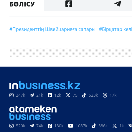
БӨЛІСУ
#Президенттің Швейцарияға сапары
#бірқатар кел
247k
21k
12k
75
523k
17k
520k
74k
130k
1087k
386k
1k