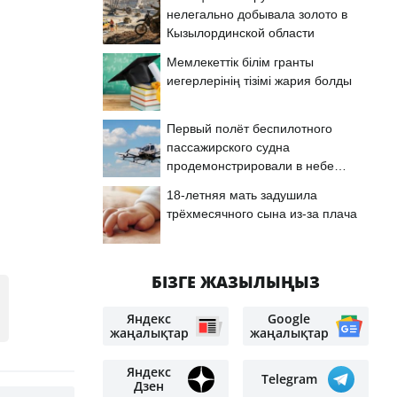
нелегально добывала золото в
Кызылординской области
Мемлекеттік білім гранты
иегерлерінің тізімі жария болды
Первый полёт беспилотного
пассажирского судна
продемонстрировали в небе
Астаны
18-летняя мать задушила
трёхмесячного сына из-за плача
БІЗГЕ ЖАЗЫЛЫҢЫЗ
Яндекс
Google
жаңалықтар
жаңалықтар
Яндекс
Telegram
Дзен