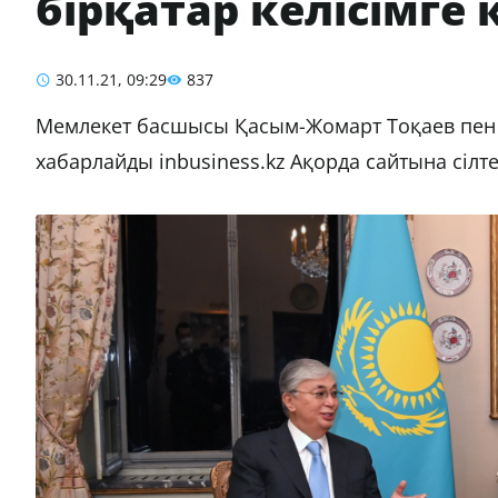
бірқатар келісімге
30.11.21, 09:29
837
Мемлекет басшысы Қасым-Жомарт Тоқаев пен Ш
хабарлайды inbusiness.kz Ақорда сайтына сіл