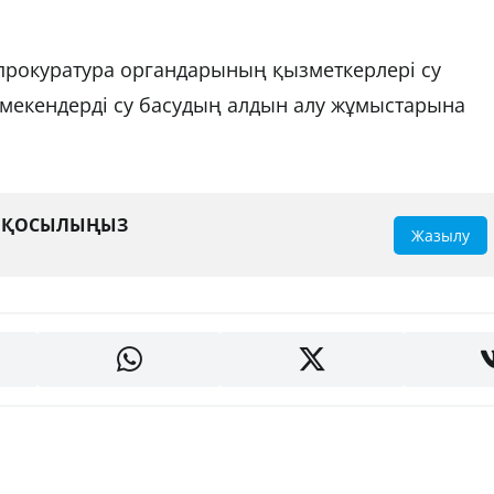
 прокуратура органдарының қызметкерлері су
мекендерді су басудың алдын алу жұмыстарына
А ҚОСЫЛЫҢЫЗ
Жазылу