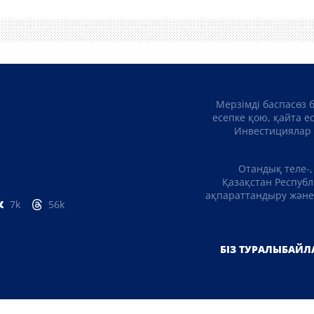
Мерзімді баспасөз 
есепке қою, қайта е
Инвестициялар 
Отандық теле-,
Қазақстан Республ
ақпараттандыру және 
7k
56k
БІЗ ТУРАЛЫ
БАЙЛ