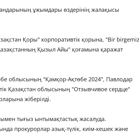
гандарының ұжымдары өздерінің жалақысы
зақстан Қоры" корпоративтік қорына, "Bir birgemi
Қазақстанның Қызыл Айы" қоғамына қаражат
өбе облысының "Қамқор-Ақтөбе 2024", Павлодар
тік Қазақстан облысының "Отзывчивое сердце"
рларына жіберілді.
рымен тығыз ынтымақтастық жасалуда.
нда прокурорлар азық-түлік, киім-кешек және