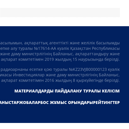
басылымын, ақпараттық агенттікті және желілік басылымды
сепке алу туралы №17614-АА куәлік Қазақстан Республикасы
және даму министрлігінің Байланыс, ақпараттандыру және
ақпарат комитетімен 2019 жылдың 15 наурызында берілді.
 радиоарнаны есепке қою туралы №KZ23VJB00000123 куәлік
икасы Инвестициялар және даму министрлігінің Байланыс,
ақпарат комитетімен 2016 жылдың 8 қыркүйегінде берілді.
МАТЕРИАЛДАРДЫ ПАЙДАЛАНУ ТУРАЛЫ КЕЛІСІМ
АНЫСТАР
ЖОБАЛАР
БОС ЖҰМЫС ОРЫНДАРЫ
РЕЙТИНГТЕР