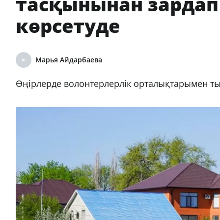
тасқынынан зардап
көрсетуде
Марья Айдарбаева
Өңірлерде волонтерлерлік орталықтарымен т