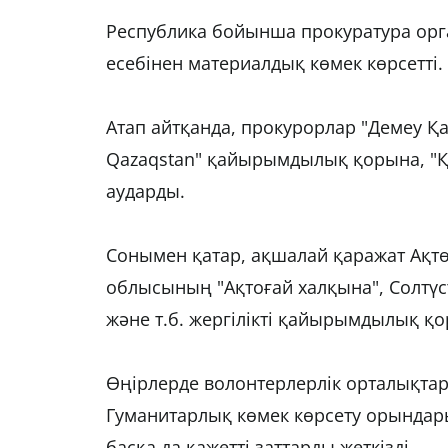
Республика бойынша прокуратура ор
есебінен материалдық көмек көрсетті.
Атап айтқанда, прокурорлар "Демеу Қа
Qazaqstan" қайырымдылық қорына, "
аударды.
Сонымен қатар, ақшалай қаражат Ақт
облысының "Ақтоғай халқына", Солтүс
және т.б. жергілікті қайырымдылық қо
Өңірлерде волонтерлерлік орталықта
Гуманитарлық көмек көрсету орындары
басқа да қажетті заттарды жеткізді.