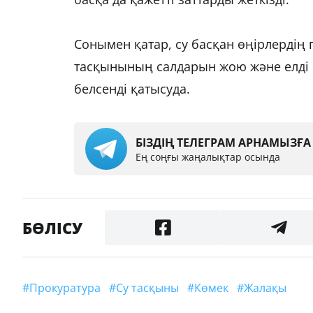
Сонымен қатар, су басқан өңірлердің
тасқынының салдарын жою және елді 
белсенді қатысуда.
БІЗДІҢ ТЕЛЕГРАМ АРНАМЫЗҒ
Ең соңғы жаңалықтар осында
БӨЛІСУ
#прокуратура
#су тасқыны
#көмек
#Жалақы