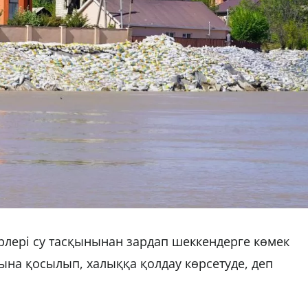
лері су тасқынынан зардап шеккендерге көмек
сына қосылып, халыққа қолдау көрсетуде, деп