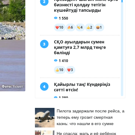
Фото:
Үкімет
Пилота задержали после рейса, а
теперь ему грозит смертная
казнь: что нашли в его сумке
Не спасла: мать и её ребёнок