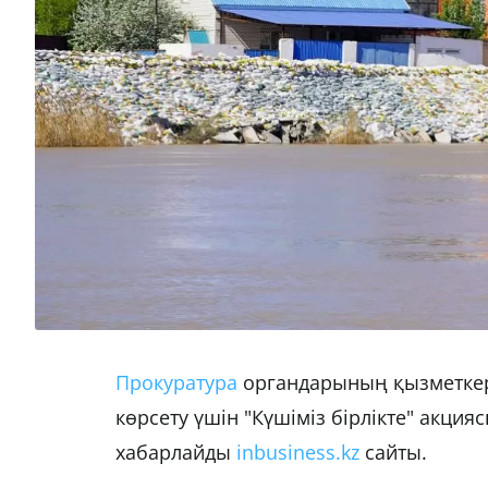
Прокуратура
органдарының қызметкер
көрсету үшін "Күшіміз бірлікте" акция
хабарлайды
inbusiness.kz
сайты.