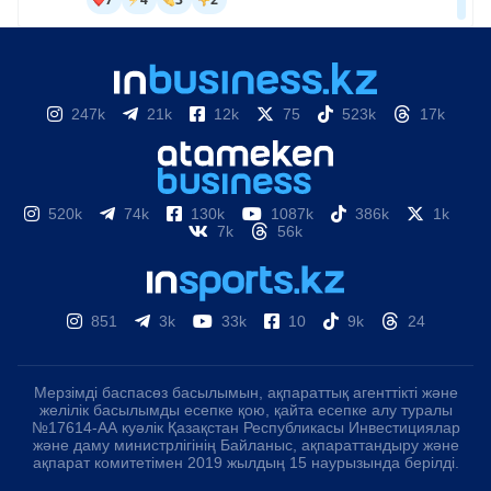
247k
21k
12k
75
523k
17k
520k
74k
130k
1087k
386k
1k
7k
56k
851
3k
33k
10
9k
24
Мерзімді баспасөз басылымын, ақпараттық агенттікті және
желілік басылымды есепке қою, қайта есепке алу туралы
№17614-АА куәлік Қазақстан Республикасы Инвестициялар
және даму министрлігінің Байланыс, ақпараттандыру және
ақпарат комитетімен 2019 жылдың 15 наурызында берілді.