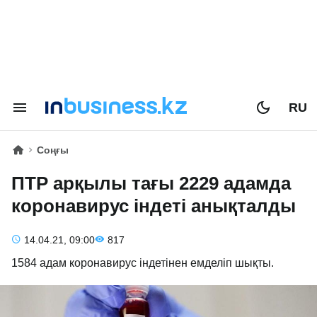
RU
Соңғы
ПТР арқылы тағы 2229 адамда
коронавирус індеті анықталды
14.04.21, 09:00
817
1584 адам коронавирус індетінен емделіп шықты.