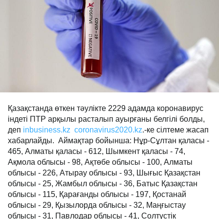
Қазақстанда өткен тәулікте 2229 адамда коронавирус
індеті ПТР арқылы расталып ауырғаны белгілі болды,
деп
inbusiness.kz
coronavirus2020.kz
.-ке сілтеме жасап
хабарлайды. Аймақтар бойынша: Нұр-Сұлтан қаласы -
465, Алматы қаласы - 612, Шымкент қаласы - 74,
Ақмола облысы - 98, Ақтөбе облысы - 100, Алматы
облысы - 226, Атырау облысы - 93, Шығыс Қазақстан
облысы - 25, Жамбыл облысы - 36, Батыс Қазақстан
облысы - 115, Қарағанды облысы - 197, Қостанай
облысы - 29, Қызылорда облысы - 32, Маңғыстау
облысы - 31, Павлодар облысы - 41, Солтүстік