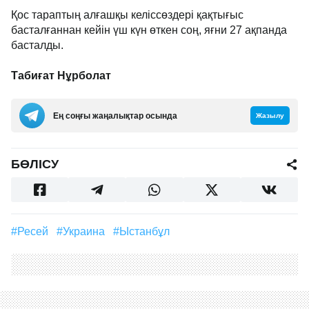
Қос тараптың алғашқы келіссөздері қақтығыс
басталғаннан кейін үш күн өткен соң, яғни 27 ақпанда
басталды.
Табиғат Нұрболат
Ең соңғы жаңалықтар осында
Жазылу
БӨЛІСУ
#Ресей
#Украина
#Ыстанбұл