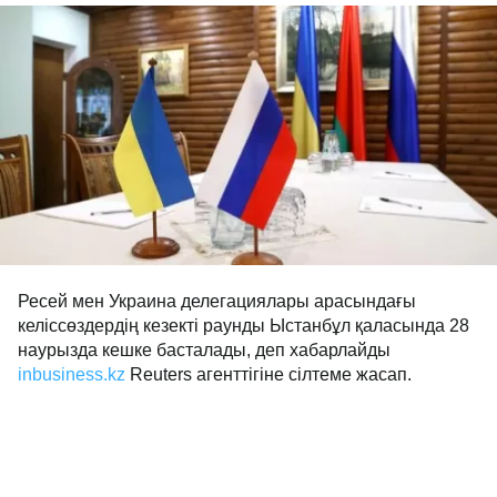
Ресей мен Украина делегациялары арасындағы
келіссөздердің кезекті раунды Ыстанбұл қаласында 28
наурызда кешке басталады, деп хабарлайды
inbusiness.kz
Reuters агенттігіне сілтеме жасап.