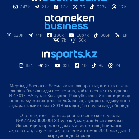
247k
21k
12k
75
523k
17k
520k
74k
130k
1087k
386k
1k
7k
56k
851
3k
33k
10
9k
24
Мерзімді баспасөз басылымын, ақпараттық агенттікті және
желілік басылымды есепке қою, қайта есепке алу туралы
№17614-АА куәлік Қазақстан Республикасы Инвестициялар
және даму министрлігінің Байланыс, ақпараттандыру және
ақпарат комитетімен 2019 жылдың 15 наурызында берілді.
Отандық теле-, радиоарнаны есепке қою туралы
№KZ23VJB00000123 куәлік Қазақстан Республикасы
Инвестициялар және даму министрлігінің Байланыс,
ақпараттандыру және ақпарат комитетімен 2016 жылдың 8
қыркүйегінде берілді.