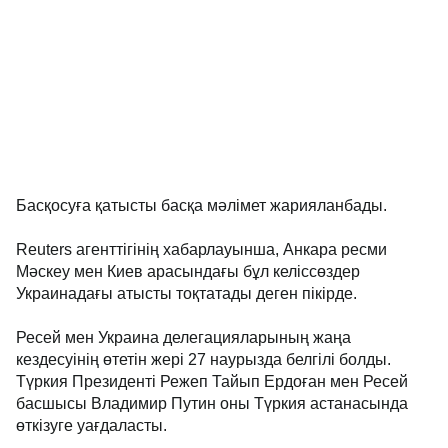
Басқосуға қатысты басқа мәлімет жарияланбады.
Reuters агенттігінің хабарлауынша, Анкара ресми
Мәскеу мен Киев арасындағы бұл келіссөздер
Украинадағы атысты тоқтатады деген пікірде.
Ресей мен Украина делегацияларының жаңа
кездесуінің өтетін жері 27 наурызда белгілі болды.
Түркия Президенті Режеп Тайып Ердоған мен Ресей
басшысы Владимир Путин оны Түркия астанасында
өткізуге уағдаласты.