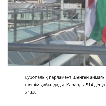
Еуропалық парламент Шенген аймағын
шешім қабылдады. Қарарды 514 депута
24.kz.