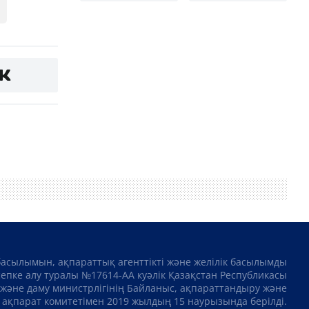
басылымын, ақпараттық агенттікті және желілік басылымды
сепке алу туралы №17614-АА куәлік Қазақстан Республикасы
және даму министрлігінің Байланыс, ақпараттандыру және
ақпарат комитетімен 2019 жылдың 15 наурызында берілді.