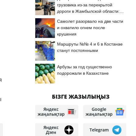
грузовика из-за перекрытой
дороги в Жамбылской области:
подробности
Самолет разорвало на две части
и охватило огнем после
крушения
Маршруты №№ 4 и 6 в Костанае
станут постоянными
Арбузы за год существенно
подорожали в Казахстане
я
БІЗГЕ ЖАЗЫЛЫҢЫЗ
ы
Яндекс
Google
жаңалықтар
жаңалықтар
Яндекс
Telegram
Дзен