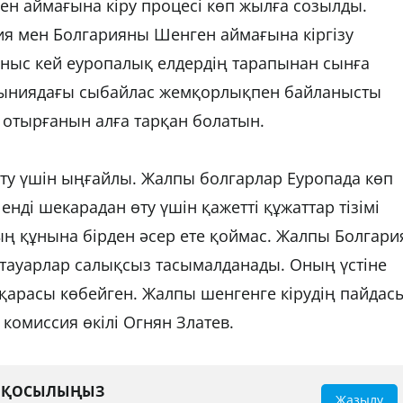
ген аймағына кіру процесі көп жылға созылды.
я мен Болгарияны Шенген аймағына кіргізу
сыныс кей еуропалық елдердің тарапынан сынға
мыниядағы сыбайлас жемқорлықпен байланысты
отырғанын алға тарқан болатын.
ту үшін ыңғайлы. Жалпы болгарлар Еуропада көп
енді шекарадан өту үшін қажетті құжаттар тізімі
ң құнына бірден әсер ете қоймас. Жалпы Болгари
 тауарлар салықсыз тасымалданады. Оның үстіне
қарасы көбейген. Жалпы шенгенге кірудің пайдас
 комиссия өкілі Огнян Златев.
А ҚОСЫЛЫҢЫЗ
Жазылу