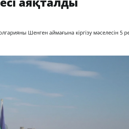
есі аяқталды
лгарияны Шенген аймағына кіргізу мәселесін 5 р