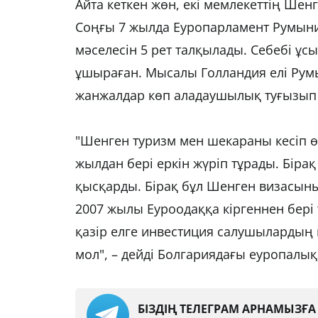
Айта кеткен жөн, екі мемлекеттің Шен
Соңғы 7 жылда Еуропарламент Румыни
мәселесін 5 рет талқылады. Себебі ұ
ұшыраған. Мысалы Голландия елі Ру
жанжалдар көп аладаушылық туғызып 
"Шенген туризм мен шекараны кесіп ө
жылдан бері еркін жүріп тұрады. Бірақ 
қысқарды. Бірақ бұл Шенген визасыны
2007 жылы Еуроодаққа кіргеннен бері
қазір елге инвестиция салушылардың 
мол", – дейді Болгариядағы еуропалық
БІЗДІҢ ТЕЛЕГРАМ АРНАМЫЗҒ