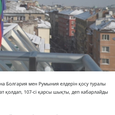
а Болгария мен Румыния елдерін қосу туралы
т қолдап, 107-сі қарсы шықты, деп хабарлайды