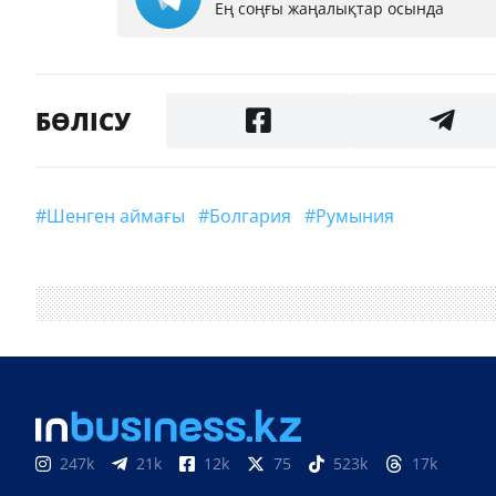
Ең соңғы жаңалықтар осында
БӨЛІСУ
#Шенген аймағы
#Болгария
#Румыния
247k
21k
12k
75
523k
17k