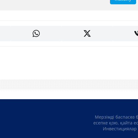
Мерзімді баспасөз 
есепке қою, қайта е
Инвестициялар 