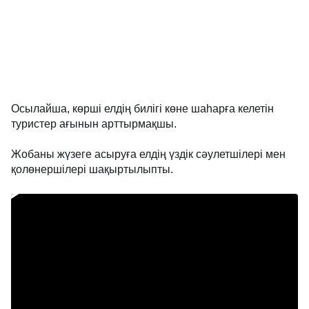
Осылайша, көрші елдің билігі көне шаһарға келетін
туристер ағынын арттырмақшы.
Жобаны жүзеге асыруға елдің үздік сәулетшілері мен
қолөнершілері шақыртылыпты.