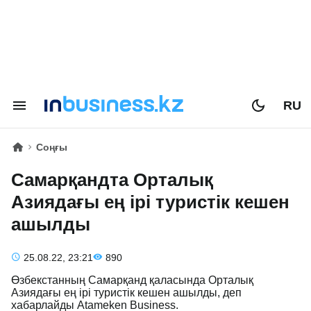
RU
Соңғы
Самарқандта Орталық
Азиядағы ең ірі туристік кешен
ашылды
25.08.22, 23:21
890
Өзбекстанның Самарқанд қаласында Орталық
Азиядағы ең ірі туристік кешен ашылды, деп
хабарлайды Atameken Business.