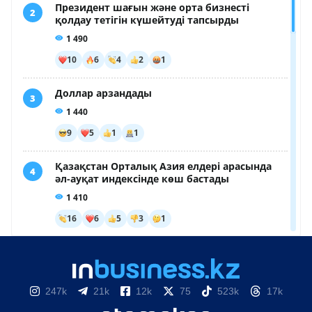
247k
21k
12k
75
523k
17k