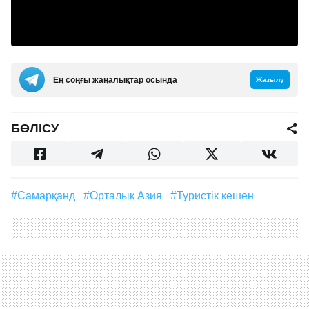
Ең соңғы жаңалықтар осында
Жазылу
БӨЛІСУ
#Самарқанд
#Орталық Азия
#туристік кешен