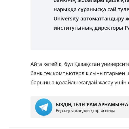
банкінің жобалары қашықтан 
нарыққа сұранысқа сай түле
University автоматтандыру 
институтының директоры Ра
Айта кетейік, бұл Қазақстан университе
банк тек компьютерлік сыныптармен ш
барынша қолайлы жағдай жасау үшін 
БІЗДІҢ ТЕЛЕГРАМ АРНАМЫЗҒ
Ең соңғы жаңалықтар осында