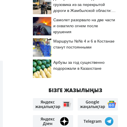
грузовика из-за перекрытой
дороги в Жамбылской области:
подробности
Самолет разорвало на две части
и охватило огнем после
крушения
Маршруты №№ 4 и 6 в Костанае
станут постоянными
Арбузы за год существенно
подорожали в Казахстане
БІЗГЕ ЖАЗЫЛЫҢЫЗ
Яндекс
Google
жаңалықтар
жаңалықтар
Яндекс
Telegram
Дзен