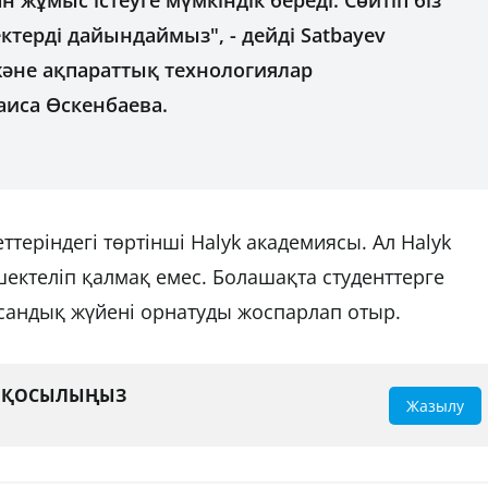
жұмыс істеуге мүмкіндік береді. Сөйтіп біз
ктерді дайындаймыз", - дейді Satbayev
және ақпараттық технологиялар
иса Өскенбаева.
ттеріндегі төртінші Halyk академиясы. Ал Halyk
ектеліп қалмақ емес. Болашақта студенттерге
сандық жүйені орнатуды жоспарлап отыр.
А ҚОСЫЛЫҢЫЗ
Жазылу