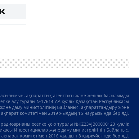
басылымын, ақпараттық агенттікті және желілік басылымды
сепке алу туралы №17614-АА куәлік Қазақстан Республикасы
және даму министрлігінің Байланыс, ақпараттандыру және
ақпарат комитетімен 2019 жылдың 15 наурызында берілді.
 радиоарнаны есепке қою туралы №KZ23VJB00000123 куәлік
икасы Инвестициялар және даму министрлігінің Байланыс,
ақпарат комитетімен 2016 жылдың 8 қыркүйегінде берілді.