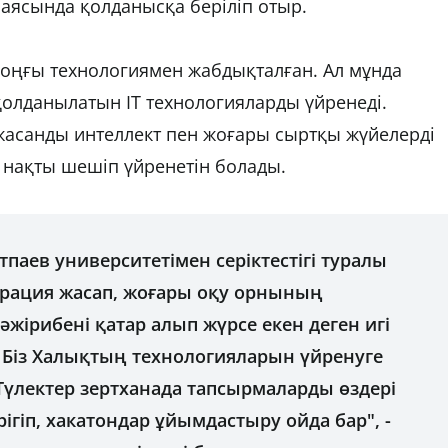
ің аясында қолданысқа беріліп отыр.
 соңғы технологиямен жабдықталған. Ал мұнда
 қолданылатын IT технологияларды үйренеді.
жасанды интеллект пен жоғары сыртқы жүйелерді
, нақты шешіп үйренетін болады.
паев университетімен серіктестігі туралы
арация жасап, жоғары оқу орнының
тәжірибені қатар алып жүрсе екен деген игі
ді. Біз Халықтың технологияларын үйренуге
Түлектер зертханада тапсырмаларды өздері
рігіп, хакатондар ұйымдастыру ойда бар", -