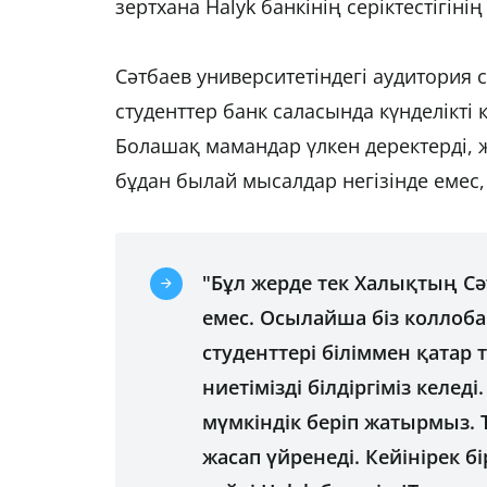
зертхана Halyk банкінің серіктестігін
Сәтбаев университетіндегі аудитория
студенттер банк саласында күнделікті
Болашақ мамандар үлкен деректерді, 
бұдан былай мысалдар негізінде емес
"Бұл жерде тек Халықтың Сәт
емес. Осылайша біз коллоб
студенттері біліммен қатар 
ниетімізді білдіргіміз келе
мүмкіндік беріп жатырмыз. 
жасап үйренеді. Кейінірек бі