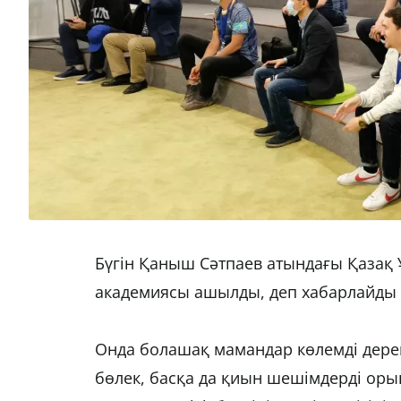
Бүгін Қаныш Сәтпаев атындағы Қазақ Ұ
академиясы ашылды, деп хабарлайды
Онда болашақ мамандар көлемді дере
бөлек, басқа да қиын шешімдерді ор