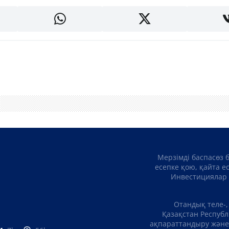
Мерзімді баспасөз 
есепке қою, қайта е
Инвестициялар 
Отандық теле-,
Қазақстан Республ
ақпараттандыру және 