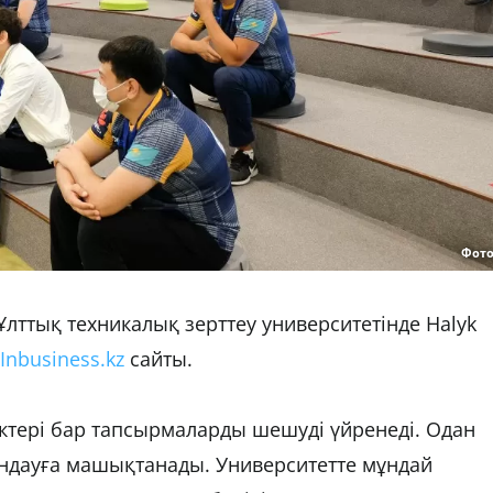
Фото
лттық техникалық зерттеу университетінде Halyk
Inbusiness.kz
сайты.
ктері бар тапсырмаларды шешуді үйренеді. Одан
ындауға машықтанады. Университетте мұндай