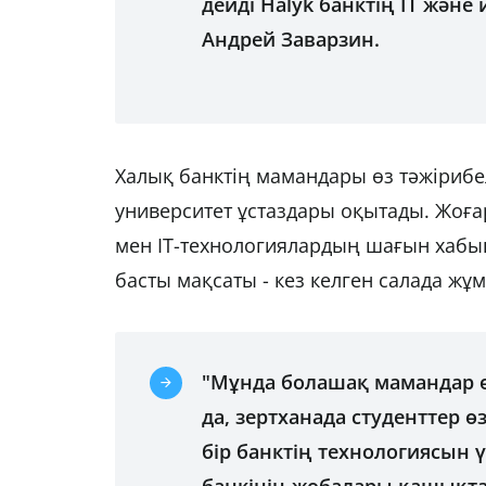
дейді Halyk банктің IT жән
Андрей Заварзин.
Халық банктің мамандары өз тәжірибел
университет ұстаздары оқытады. Жоға
мен ІТ-технологиялардың шағын хабын
басты мақсаты - кез келген салада ж
"Мұнда болашақ мамандар ө
да, зертханада студенттер өз
бір банктің технологиясын 