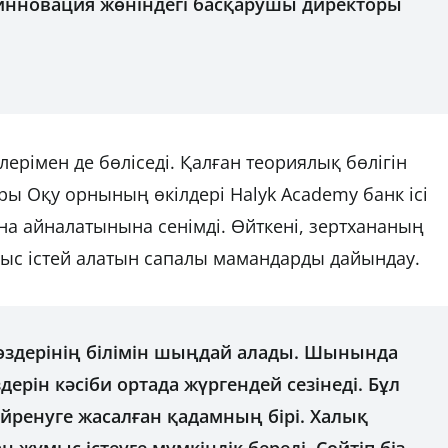
е инновация жөніндегі басқарушы директоры
ерімен де бөліседі. Қалған теориялық бөлігін
ры Оқу орнының өкілдері Halyk Academy банк ісі
а айналатынына сенімді. Өйткені, зертхананың
ұмыс істей алатын сапалы мамандарды дайындау.
здерінің білімін шыңдай алады. Шынында
дерін кәсіби ортада жүргендей сезінеді. Бұл
үйренуге жасалған қадамның бірі. Халық