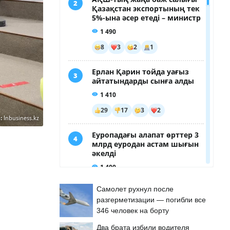
:
Inbusiness.kz
Самолет рухнул после
разгерметизации — погибли все
346 человек на борту
Два брата избили водителя