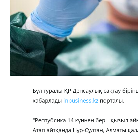
Бұл туралы ҚР Денсаулық сақтау бірін
хабарлады
inbusiness.kz
порталы.
"Республика 14 күннен бері "қызыл айм
Атап айтқанда Нұр-Сұлтан, Алматы қал