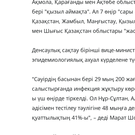
Ақмола, Қарағанды мен Ақтөбе облыст
бері "қызыл аймақта". Ал 7 өңір "сар
Қазақстан, Жамбыл, Маңғыстау, Қызыл
мен Шығыс Қазақстан облыстары "жасы
Денсаулық сақтау бірінші вице-минист
эпидемиологиялық ахуал күрделене тү
"Сәуірдің басынан бері 29 мың 200 жа
салыстырғанда инфекция жұқтыру көрсе
ы үш өңірде тіркелді. Ол Нұр-Сұлтан
әдісімен тестілеу тәулігіне 48 мыңға д
қуаттылықтың 41%-ы", – деді Марат Ш