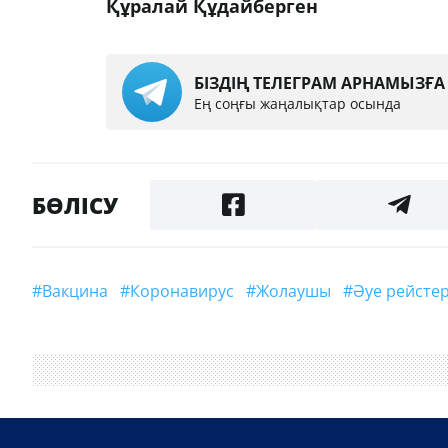
Құралай Құдайберген
БІЗДІҢ ТЕЛЕГРАМ АРНАМЫЗҒ
Ең соңғы жаңалықтар осында
БӨЛІСУ
#вакцина
#Коронавирус
#жолаушы
#әуе рейстер