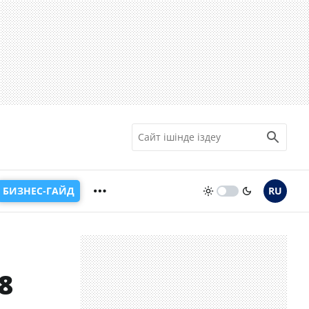
БИЗНЕС-ГАЙД
RU
8