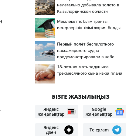
нелегально добывала золото в
Кызылординской области
н
Мемлекеттік білім гранты
иегерлерінің тізімі жария болды
Первый полёт беспилотного
пассажирского судна
продемонстрировали в небе
Астаны
18-летняя мать задушила
трёхмесячного сына из-за плача
БІЗГЕ ЖАЗЫЛЫҢЫЗ
к
Яндекс
Google
жаңалықтар
жаңалықтар
Яндекс
Telegram
Дзен