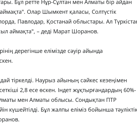
ары. Бұл ретте Нұр-Сұлтан мен Алматы бір айдан
ы аймақта". Олар Шымкент қаласы, Солтүстік
орда, Павлодар, Қостанай облыстары. Ал Түркіста
л аймақта", – деді Марат Шоранов.
рінің дерегінше елімізде сәуір айында
скен.
ғдай тіркелді. Наурыз айының сәйкес кезеңімен
ткіші 2,8 есе өскен. Індет жұқтырғандардың 60%-
, Алматы мен Алматы облысы. Сондықтан ПТР
ейін күшейтілді. Бұл жалпы еліміз бойынша тәулікті
оранов.