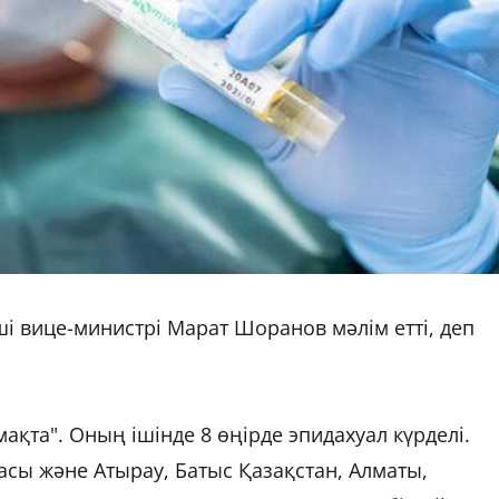
ші вице-министрі Марат Шоранов мәлім етті, деп
ақта". Оның ішінде 8 өңірде эпидахуал күрделі.
асы және Атырау, Батыс Қазақстан, Алматы,