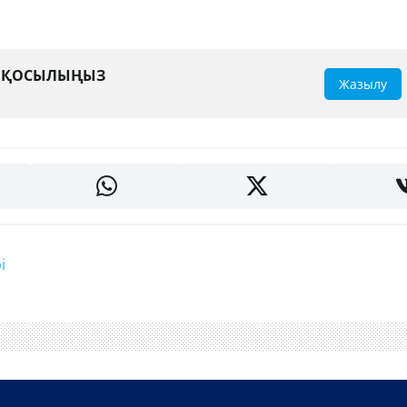
А ҚОСЫЛЫҢЫЗ
Жазылу
і