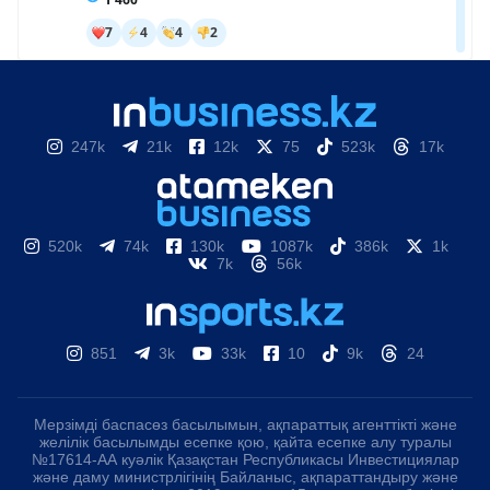
247k
21k
12k
75
523k
17k
520k
74k
130k
1087k
386k
1k
7k
56k
851
3k
33k
10
9k
24
Мерзімді баспасөз басылымын, ақпараттық агенттікті және
желілік басылымды есепке қою, қайта есепке алу туралы
№17614-АА куәлік Қазақстан Республикасы Инвестициялар
және даму министрлігінің Байланыс, ақпараттандыру және