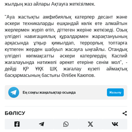
жылдың жаз айлары Ақтауға жеткізілмек.
"Ауа жастықты амфибиялық катерлер десант және
әскери техникаларды ешқандай көлік өте алмайтын
жерлермен жүріп өтіп, діттеген жеріне жеткізеді. Озық
үлгідегі навигациялық құралдармен жарақтануының
арқасында ұтқыр қимылдап, террорлық топтарға
күтпеген жерден шабуыл жасауға ыңғайлы. Отандық
үлгідегі көпмақсатты әскери катерлердің Каспий
жағалауында нәтижелі әрекет етеріне сенім мол", -
дейді ҚР ҰҚК ШҚ жағалау күзеті аймақтық
басқармасының бастығы Әлібек Каюпов.
Ең соңғы жаңалықтар осында
Жазылу
БӨЛІСУ