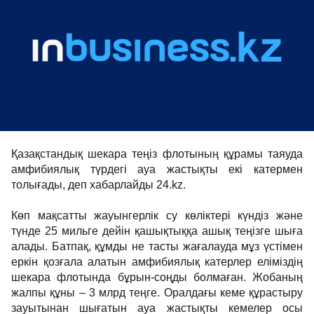
Қазақстандық шекара теңіз флотының құрамы таяуда
амфибиялық түрдегі ауа жастықты екі катермен
толығады, деп хабарлайды 24.kz.
Көп мақсатты жауынгерлік су көліктері күндіз және
түнде 25 мильге дейін қашықтыққа ашық теңізге шыға
алады. Батпақ, құмды не тасты жағалауда мұз үстімен
еркін қозғала алатын амфибиялық катерлер еліміздің
шекара флотында бұрын-соңды болмаған. Жобаның
жалпы құны – 3 млрд теңге. Оралдағы кеме құрастыру
зауытынан шығатын ауа жастықты кемелер осы