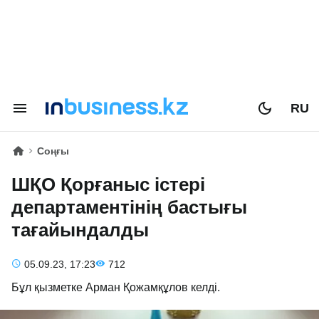
RU
Соңғы
ШҚО Қорғаныс істері
департаментінің бастығы
тағайындалды
05.09.23, 17:23
712
Бұл қызметке Арман Қожамқұлов келді.