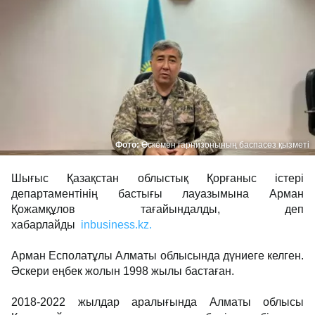
Фото:
Өскемен гарнизонының баспасөз қызметі
Шығыс Қазақстан облыстық Қорғаныс істері
департаментінің бастығы лауазымына Арман
Қожамқұлов тағайындалды, деп
хабарлайды
inbusiness.kz.
Арман Есполатұлы Алматы облысында дүниеге келген.
Әскери еңбек жолын 1998 жылы бастаған.
2018-2022 жылдар аралығында Алматы облысы