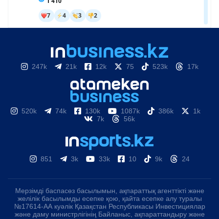
247k
21k
12k
75
523k
17k
520k
74k
130k
1087k
386k
1k
7k
56k
851
3k
33k
10
9k
24
Мерзімді баспасөз басылымын, ақпараттық агенттікті және
желілік басылымды есепке қою, қайта есепке алу туралы
№17614-АА куәлік Қазақстан Республикасы Инвестициялар
және даму министрлігінің Байланыс, ақпараттандыру және