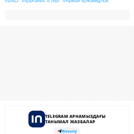
#ШҚО
#Қорғаныс істері
#Арман Қожамқұлов