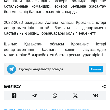
Қапшағай қаласындағы әскери бөлімде бірнеше
ботальонның командирі, әскери бөлімнің жасақтау
бөлімшесінің бастығы қызметін атқарды.
2022-2023 жылдары Астана қаласы Қорғаныс істері
департаментінің штаб бастығы - департамент
бастығының бірінші орынбасары болып еңбек етті.
Шығыс Қазақстан облысы Қорғаныс істері
департаментінің бастығы өзінің лауазымдық
міндеттеріне 5 қыркүйектен бастап ресми түрде кірісті.
Ең соңғы жаңалықтар осында
Жазылу
БӨЛІСУ