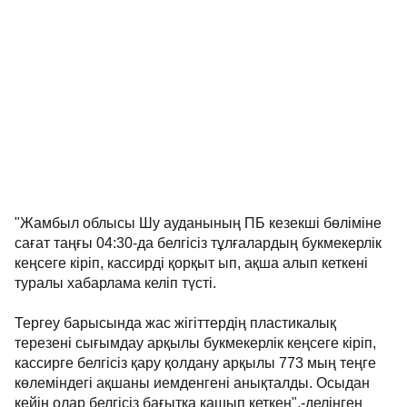
"Жамбыл облысы Шу ауданының ПБ кезекші бөліміне
сағат таңғы 04:30-да белгісіз тұлғалардың букмекерлік
кеңсеге кіріп, кассирді қорқыт ып, ақша алып кеткені
туралы хабарлама келіп түсті.
Тергеу барысында жас жігіттердің пластикалық
терезені сығымдау арқылы букмекерлік кеңсеге кіріп,
кассирге белгісіз қару қолдану арқылы 773 мың теңге
көлеміндегі ақшаны иемденгені анықталды. Осыдан
кейін олар белгісіз бағытқа қашып кеткен",-делінген