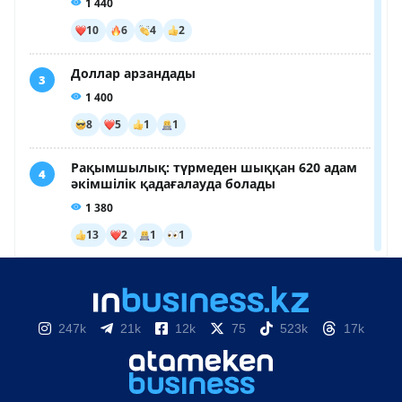
247k
21k
12k
75
523k
17k