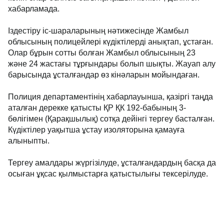
хабарламада.
Іздестіру іс-шараларының нәтижесінде Жамбыл
облысының полицейлері күдіктілерді анықтап, ұстаған.
Олар бұрын сотты болған Жамбыл облысының 23
және 24 жастағы тұрғындары болып шықты. Жауап алу
барысында ұсталғандар өз кінәларын мойындаған.
Полиция департаментінің хабарлауынша, қазіргі таңда
аталған дерекке қатысты ҚР ҚК 192-бабының 3-
бөлігімен (Қарақшылық) сотқа дейінгі тергеу басталған.
Күдіктілер уақытша ұстау изоляторына қамауға
алыныпты.
Тергеу амалдары жүргізілуде, ұсталғандардың басқа да
осыған ұқсас қылмыстарға қатыстылығы тексерілуде.