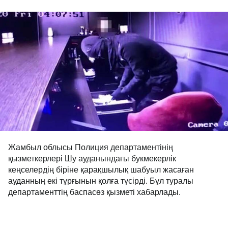
Жамбыл облысы Полиция департаментінің
қызметкерлері Шу ауданындағы букмекерлік
кеңселердің біріне қарақшылық шабуыл жасаған
ауданның екі тұрғынын қолға түсірді. Бұл туралы
департаменттің баспасөз қызметі хабарлады.