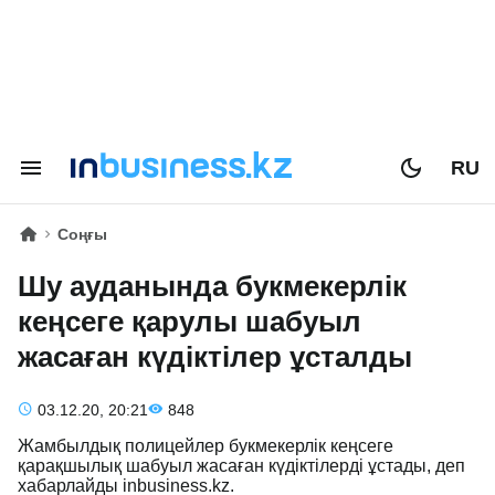
RU
Соңғы
Шу ауданында букмекерлік
кеңсеге қарулы шабуыл
жасаған күдіктілер ұсталды
03.12.20, 20:21
848
Жамбылдық полицейлер букмекерлік кеңсеге
қарақшылық шабуыл жасаған күдіктілерді ұстады, деп
хабарлайды inbusiness.kz.