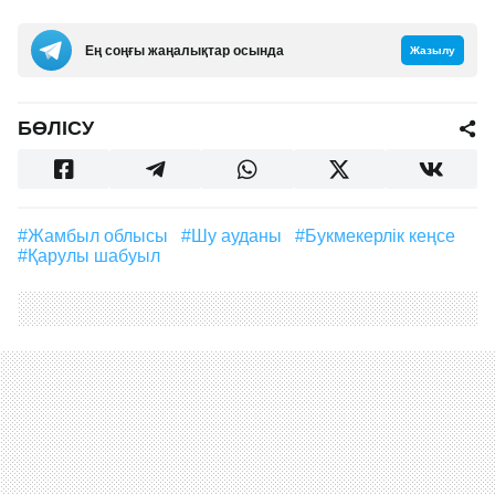
Ең соңғы жаңалықтар осында
Жазылу
БӨЛІСУ
#Жамбыл облысы
#Шу ауданы
#букмекерлік кеңсе
#қарулы шабуыл