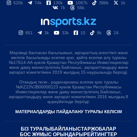
520k
74k
130k
1087k
386k
1k
7k
56k
851
3k
33k
10
9k
24
Мерзімді баспасөз басылымын, ақпараттық агенттікті және
желілік басылымды есепке қою, қайта есепке алу туралы
№17614-АА куәлік Қазақстан Республикасы Инвестициялар
және даму министрлігінің Байланыс, ақпараттандыру және
ақпарат комитетімен 2019 жылдың 15 наурызында берілді.
Отандық теле-, радиоарнаны есепке қою туралы
№KZ23VJB00000123 куәлік Қазақстан Республикасы
Инвестициялар және даму министрлігінің Байланыс,
ақпараттандыру және ақпарат комитетімен 2016 жылдың 8
қыркүйегінде берілді.
МАТЕРИАЛДАРДЫ ПАЙДАЛАНУ ТУРАЛЫ КЕЛІСІМ
БІЗ ТУРАЛЫ
БАЙЛАНЫСТАР
ЖОБАЛАР
БОС ЖҰМЫС ОРЫНДАРЫ
РЕЙТИНГТЕР