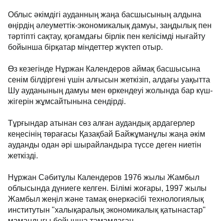
Облыс әкімдігі ауданның жаңа басшысының алдына
өңірдің әлеуметтік-экономикалық дамуы, заңдылық пен
тәртіпті сақтау, қоғамдағы бірлік пен келісімді нығайту
бойынша бірқатар міндеттер жүктеп отыр.
Өз кезегінде Нұржан Календеров аймақ басшысына
сенім білдіргені үшін алғысын жеткізіп, алдағы уақытта
Шу ауданының дамуы мен өркендеуі жолында бар күш-
жігерін жұмсайтынына сендірді.
Тұрғындар атынан сөз алған аудандық ардагерлер
кеңесінің төрағасы Қазақбай Байжұманұлы жаңа әкім
ауданды одан әрі шырайландыра түссе деген ниетін
жеткізді.
Нұржан Сәбитұлы Календеров 1976 жылы Жамбыл
облысында дүниеге келген. Білімі жоғары, 1997 жылы
Жамбыл жеңіл және тамақ өнеркәсібі технологиялық
институтын "халықаралық экономикалық қатынастар"
мамандығы бойынша тәмамдаған.