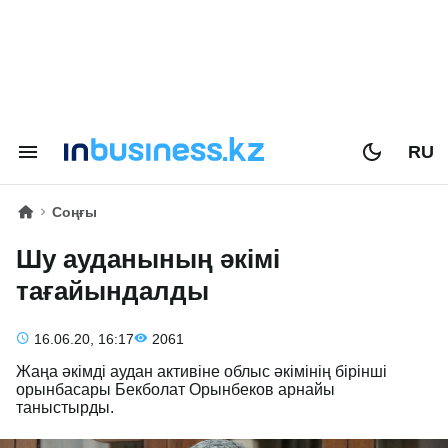
RU
Соңғы
Шу ауданының әкімі
тағайындалды
16.06.20, 16:17
2061
Жаңа әкімді аудан активіне облыс әкімінің бірінші
орынбасары Бекболат Орынбеков арнайы
таныстырды.