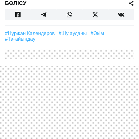
БӨЛІСУ
#Нұржан Календеров
#Шу ауданы
#әкім
#тағайындау