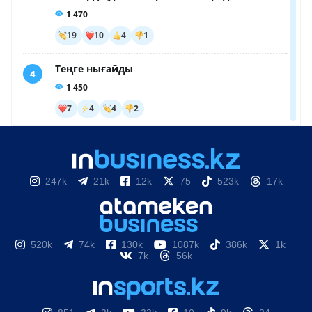
247k
21k
12k
75
523k
17k
520k
74k
130k
1087k
386k
1k
7k
56k