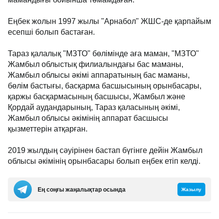
Еңбек жолын 1997 жылы "Арнабол" ЖШС-де қарпайым
есепші болып бастаған.
Тараз қалалық "МЗТО" бөлімінде аға маман, "МЗТО"
Жамбыл облыстық филиалындағы бас маманы,
Жамбыл облысы әкімі аппаратының бас маманы,
бөлім бастығы, басқарма басшысының орынбасары,
қаржы басқармасының басшысы, Жамбыл және
Қордай аудандарының, Тараз қаласының әкімі,
Жамбыл облысы әкімінің аппарат басшысы
қызметтерін атқарған.
2019 жылдың сәуірінен бастап бүгінге дейін Жамбыл
облысы әкімінің орынбасары болып еңбек етіп келді.
Ең соңғы жаңалықтар осында
Жазылу