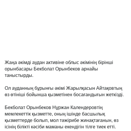
Жаңа әкімді аудан активіне облыс әкімінің бірінші
орынбасары Бекболат Орынбеков арнайы
таныстырды.
Ол ауданның бұрынғы әкімі Жарылқасын Айтақовтың
өз өтініші бойынша қызметінен босағандығын жеткізді.
Бекболат Орынбеков Нұржан Календеровтің
мемлекеттік қызметте, оның ішінде басшылық
қызметтерде болып, мол тәжірибе жинақтағанын, өз
ісінің білікті кәсіби маманы екендігін тілге тиек етті.