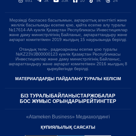
851
3k
33k
10
9k
24
Мерзімді баспасөз басылымын, ақпараттық агенттікті және
желілік басылымды есепке қою, қайта есепке алу туралы
№17614-АА куәлік Қазақстан Республикасы Инвестициялар
және даму министрлігінің Байланыс, ақпараттандыру және
ақпарат комитетімен 2019 жылдың 15 наурызында берілді.
Отандық теле-, радиоарнаны есепке қою туралы
№KZ23VJB00000123 куәлік Қазақстан Республикасы
Инвестициялар және даму министрлігінің Байланыс,
ақпараттандыру және ақпарат комитетімен 2016 жылдың 8
қыркүйегінде берілді.
МАТЕРИАЛДАРДЫ ПАЙДАЛАНУ ТУРАЛЫ КЕЛІСІМ
БІЗ ТУРАЛЫ
БАЙЛАНЫСТАР
ЖОБАЛАР
БОС ЖҰМЫС ОРЫНДАРЫ
РЕЙТИНГТЕР
«Atameken Business» Медиахолдингі
ҚҰПИЯЛЫЛЫҚ САЯСАТЫ