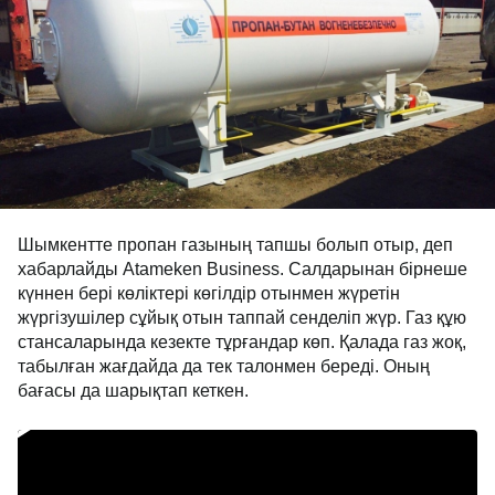
Шымкентте пропан газының тапшы болып отыр, деп
хабарлайды Аtameken Business. Салдарынан бірнеше
күннен бері көліктері көгілдір отынмен жүретін
жүргізушілер сұйық отын таппай сенделіп жүр. Газ құю
стансаларында кезекте тұрғандар көп. Қалада газ жоқ,
табылған жағдайда да тек талонмен береді. Оның
бағасы да шарықтап кеткен.