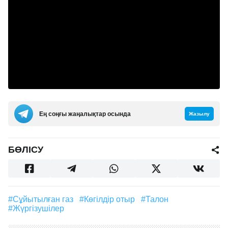
Ең соңғы жаңалықтар осында
Жазылу
БӨЛІСУ
#Сұйытылған газ
#көгілдір отыр
#талон
#жүргізушілер