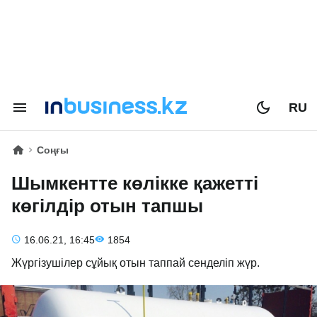
RU
Соңғы
Шымкентте көлікке қажетті
көгілдір отын тапшы
16.06.21, 16:45
1854
Жүргізушілер сұйық отын таппай сенделіп жүр.