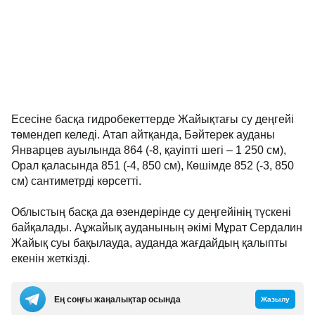
Есесіне басқа гидробекеттерде Жайықтағы су деңгейі
төмендеп келеді. Атап айтқанда, Бәйтерек ауданы
Январцев ауылында 864 (-8, қауіпті шегі – 1 250 см),
Орал қаласында 851 (-4, 850 см), Көшімде 852 (-3, 850
см) сантиметрді көрсетті.
Облыстың басқа да өзендерінде су деңгейінің түскені
байқалады. Аұжайық ауданының әкімі Мұрат Сердалин
Жайық суы бақылауда, ауданда жағдайдың қалыпты
екенін жеткізді.
Ең соңғы жаңалықтар осында
Жазылу