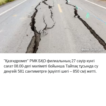
Фото:
Вконтакте
"Қазгидромет" РМК БҚО филиалының 27 сәуір күнгі
сағат 08.00-дегі мәліметі бойынша Тайпақ тұсында су
деңгейі 581 сантиметрге (қауіпті шегі – 850 см) жетті.