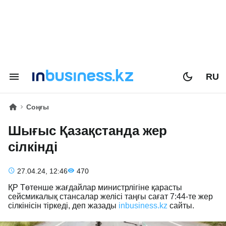
RU
Соңғы
Шығыс Қазақстанда жер
сілкінді
27.04.24, 12:46
470
ҚР Төтенше жағдайлар министрлігіне қарасты
сейсмикалық стансалар желісі таңғы сағат 7:44-те жер
сілкінісін тіркеді, деп жазады
inbusiness.kz
сайты.