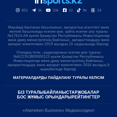
851
3k
33k
10
9k
24
Мерзімді баспасөз басылымын, ақпараттық агенттікті және
желілік басылымды есепке қою, қайта есепке алу туралы
№17614-АА куәлік Қазақстан Республикасы Инвестициялар
және даму министрлігінің Байланыс, ақпараттандыру және
ақпарат комитетімен 2019 жылдың 15 наурызында берілді.
Отандық теле-, радиоарнаны есепке қою туралы
№KZ23VJB00000123 куәлік Қазақстан Республикасы
Инвестициялар және даму министрлігінің Байланыс,
ақпараттандыру және ақпарат комитетімен 2016 жылдың 8
қыркүйегінде берілді.
МАТЕРИАЛДАРДЫ ПАЙДАЛАНУ ТУРАЛЫ КЕЛІСІМ
БІЗ ТУРАЛЫ
БАЙЛАНЫСТАР
ЖОБАЛАР
БОС ЖҰМЫС ОРЫНДАРЫ
РЕЙТИНГТЕР
«Atameken Business» Медиахолдингі