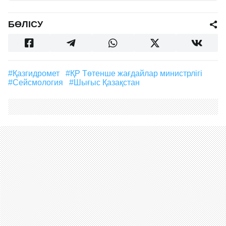
БӨЛІСУ
#Қазгидромет
#ҚР Төтенше жағдайлар министрлігі
#Сейсмология
#Шығыс Қазақстан