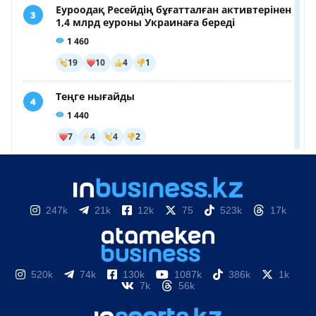
247k
21k
12k
75
523k
17k
520k
74k
130k
1087k
386k
1k
7k
56k