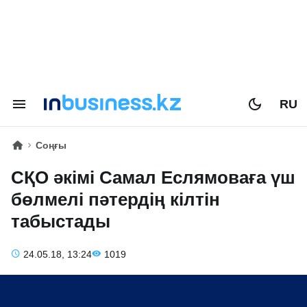
RU
Соңғы
СҚО әкімі Самал Еслямоваға үш
бөлмелі пәтердің кілтін
табыстады
24.05.18, 13:24
1019