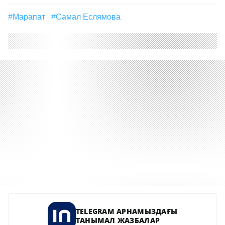
#марапат
#Самал Еслямова