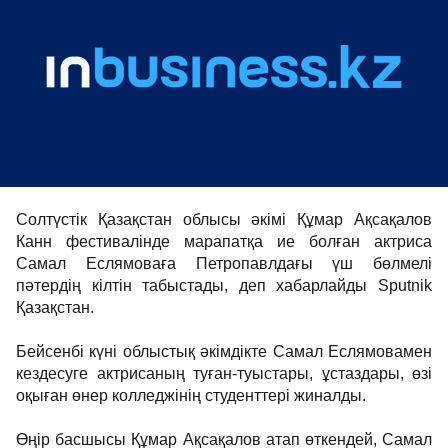
Солтүстік Қазақстан облысы әкімі Құмар Ақсақалов
Канн фестивалінде марапатқа ие болған актриса
Самал Еслямоваға Петропавлдағы үш бөлмелі
пәтердің кілтін табыстады, деп хабарлайды Sputnik
Қазақстан.
Бейсенбі күні облыстық әкімдікте Самал Еслямовамен
кездесуге актрисаның туған-туыстары, ұстаздары, өзі
оқыған өнер колледжінің студенттері жиналды.
Өңір басшысы Құмар Ақсақалов атап өткендей, Самал