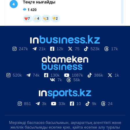
247k
21k
12k
75
523k
17k
520k
74k
130k
1087k
386k
1k
7k
56k
851
3k
33k
10
9k
24
Мерзімді баспасөз басылымын, ақпараттық агенттікті және
желілік басылымды есепке қою, қайта есепке алу туралы