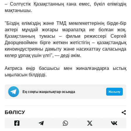
– Солтүстік Қазақстанның ғана емес, бүкіл еліміздің
мақтанышы.
"Біздің еліміздің және ТМД мемлекеттерінің бірде-бір
актері мұндай жоғары марапатқа ие болған жоқ.
Қазақстанның тумасы – фильм режиссері Сергей
Дворцевоймен бірге жеткен жетістігің – қазақстандық
киноиндустрияны дамыту және насихаттау саласында
келер ұрпақ үшін үлгі", — деді әкім.
Актриса өңір басшысы мен жиналғандарға ыстық
ықыласын білдірді.
Ең соңғы жаңалықтар осында
Жазылу
БӨЛІСУ