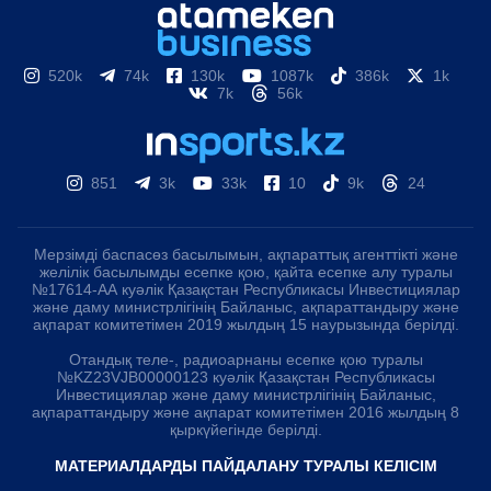
520k
74k
130k
1087k
386k
1k
7k
56k
851
3k
33k
10
9k
24
Мерзімді баспасөз басылымын, ақпараттық агенттікті және
желілік басылымды есепке қою, қайта есепке алу туралы
№17614-АА куәлік Қазақстан Республикасы Инвестициялар
және даму министрлігінің Байланыс, ақпараттандыру және
ақпарат комитетімен 2019 жылдың 15 наурызында берілді.
Отандық теле-, радиоарнаны есепке қою туралы
№KZ23VJB00000123 куәлік Қазақстан Республикасы
Инвестициялар және даму министрлігінің Байланыс,
ақпараттандыру және ақпарат комитетімен 2016 жылдың 8
қыркүйегінде берілді.
МАТЕРИАЛДАРДЫ ПАЙДАЛАНУ ТУРАЛЫ КЕЛІСІМ