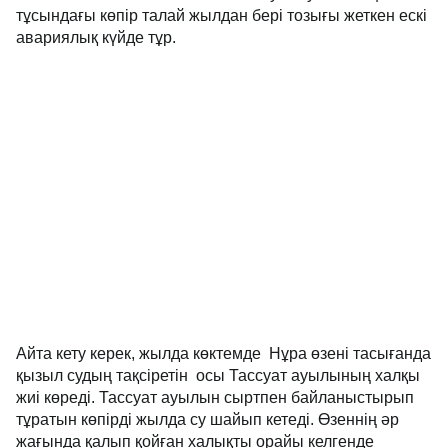
тұсындағы көпір талай жылдан бері тозығы жеткен ескі
авариялық күйде тұр.
Айта кету керек, жылда көктемде Нұра өзені тасығанда
қызыл судың тақсіретін осы Тассуат ауылының халқы
жиі көреді. Тассуат ауылын сыртпен байланыстырып
тұратын көпірді жылда су шайып кетеді. Өзеннің әр
жағында қалып қойған халықты орайы келгенде