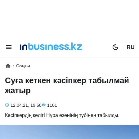
RU
Соңғы
Суға кеткен кәсіпкер табылмай
жатыр
12.04.21, 19:58
1101
Кәсіпкердің көлігі Нұра өзенінің түбінен табылды.