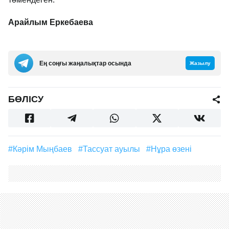
Арайлым Еркебаева
Ең соңғы жаңалықтар осында
Жазылу
БӨЛІСУ
#Кәрім Мыңбаев
#Тассуат ауылы
#Нұра өзені