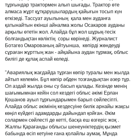
тұрғындар трактормен алып шығады. Трактор өте
алмаса жұрт құтқарушылардың қайығын тосып күн
өткізеді. Тассуат ауылының қала мен ауданға
қатынайтын екінші айналма жолы Осакаров ауданы
арқылы өтетін жол. Алайда бұл жол шұрық-тесік
болғандықтан көліктің соры көрінеді. Журналист
Ботагөз Омарованың айтуынша, көпірді жөндеуді
сұраған жұрттың жан - айқайына аудан тұрмақ, облыс
билігі де құлақ аспай келеді.
"Авариялық жағдайда тұрған көпір туралы мен жылда
айтып келемін. Бұл көпір әбден тозғандықтан әзер тұр.
Ол аздай жылда оны су басып қалады. Кезінде менің
шағымымнан кейін сол кездегі облыс әкімі Ерлан
Қошанов ауыл тұрғындарымен барып сөйлесіпті.
Алайда облыс әкімінің кездесуіне билік арнайы жақсы
көңіл күйдегі адамдарды дайындап қойған. Әкім
солармен сөйлесті де кетті, басқа еш өзгеріс жоқ .
Жалпы Қарағанды облысы шенеуніктердің қызмет
бабында өсіп кетуіне ғана қолайлы аумақ. Мұнда