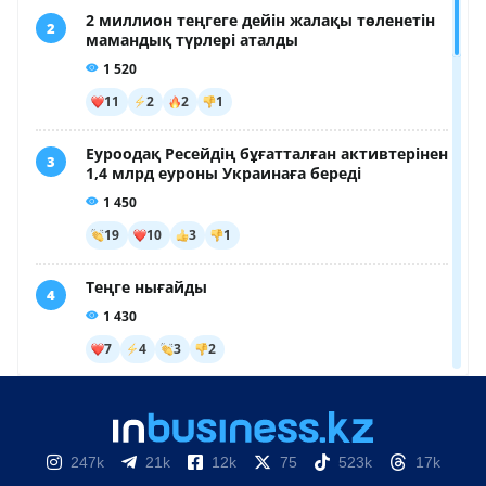
247k
21k
12k
75
523k
17k