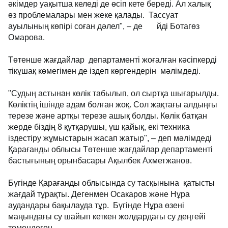
әкімдер уақытша келеді де өсіп кете береді. Ал халық
өз проблемалары мен жеке қалады. Тассуат
ауылының көпірі соған дәлел", – де йді Ботагөз
Омарова.
Төтенше жағдайлар департаменті жоғалған кәсіпкерді
тікұшақ көмегімен де іздеп көргендерін мәлімдеді.
"Судың астынан көлік табылып, ол сыртқа шығарылды.
Көліктің ішінде адам болған жоқ. Сол жақтағы алдыңғы
терезе және артқы терезе ашық болды. Көлік батқан
жерде біздің 8 құтқарушы, үш қайық, екі техника
іздестіру жұмыстарын жасап жатыр", – деп мәлімдеді
Қарағанды облысы Төтенше жағдайлар департаменті
бастығының орынбасары Ақылбек Ахметжанов.
Бүгінде Қарағанды облысында су тасқынына қатысты
жағдай тұрақты. Дегенмен Осакаров және Нұра
аудандары бақылауда тұр. Бүгінде Нұра өзені
маңындағы су шайып кеткен жолдардағы су деңгейі
төмендеген.