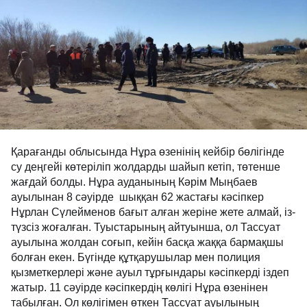
Қарағанды облысында Нұра өзенінің кейбір бөлігінде
су деңгейі көтеріліп жолдарды шайып кетіп, төтенше
жағдай болды. Нұра ауданының Кәрім Мыңбаев
ауылынан 8 сәуірде шыққан 62 жастағы кәсіпкер
Нұрлан Сүлейменов бағыт алған жеріне жете алмай, із-
түзсіз жоғалған. Туыстарының айтуынша, ол Тассуат
ауылына жолдан соғып, кейін басқа жаққа бармақшы
болған екен. Бүгінде құтқарушылар мен полиция
қызметкерлері және ауыл тұрғындары кәсіпкерді іздеп
жатыр. 11 сәуірде кәсіпкердің көлігі Нұра өзенінен
табылған. Ол көлігімен өткен Тассуат ауылының