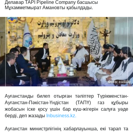
Делавар TAPI Pipeline Company басшысы
Мұхамметмырат Амановты қабылдады.
Фото:
eadaily
Ауғанстанды билеп отырған тәліптер Түрікменстан-
Ауғанстан-Пәкістан-Үндістан (ТАПҮ) газ құбыры
жобасын іске қосу үшін бар күш-жігерін салуға уәде
берді, деп жазады
Inbusiness.kz.
Ауғанстан министрлігінің хабарлауынша, екі тарап та