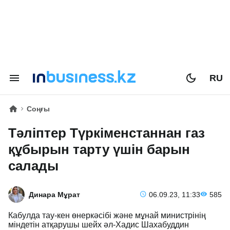
RU
Соңғы
Тәліптер Түркіменстаннан газ
құбырын тарту үшін барын
салады
Динара Мұрат
06.09.23, 11:33
585
Кабулда тау-кен өнеркәсібі және мұнай министрінің
міндетін атқарушы шейх әл-Хадис Шахабуддин