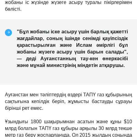
жобаны іс жүзінде жүзеге асыру туралы пікірлерімен
бөлісті.
"Бұл жобаны іске асыру үшін барлық қажетті
жағдайлар, соның ішінде сенімді қауіпсіздік
қарастырылған және Ислам әмірлігі бұл
жобаны жүзеге асыру үшін барын салады",
— деді Ауғанстанның тау-кен өнеркәсібі
және мұнай министрінің міндетін атқарушы.
Ауғанстан мен тәліптердің өздері ТАПҮ газ құбырының
сақтығына кепілдік беріп, жұмысты бастауды сұрауы
бірінші рет емес.
Ұзындығы 1800 шақырымнан асатын және құны $10
млрд болатын ТАПҮ газ құбыры арқылы 30 млрд текше
метр газ беру жоспарлануда. Ол 2015 жылдың соңында