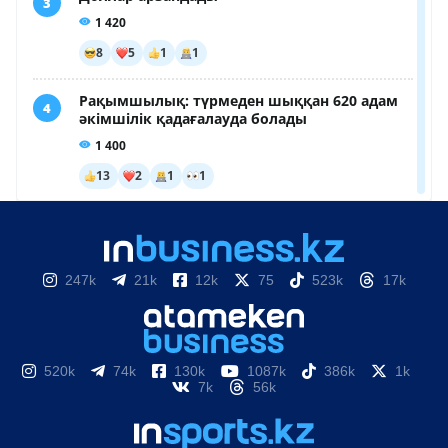
247k
21k
12k
75
523k
17k
520k
74k
130k
1087k
386k
1k
7k
56k