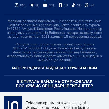
851
3k
33k
10
9k
24
Мерзімді баспасөз басылымын, ақпараттық агенттікті және
желілік басылымды есепке қою, қайта есепке алу туралы
№17614-АА куәлік Қазақстан Республикасы Инвестициялар
және даму министрлігінің Байланыс, ақпараттандыру және
ақпарат комитетімен 2019 жылдың 15 наурызында берілді.
Отандық теле-, радиоарнаны есепке қою туралы
№KZ23VJB00000123 куәлік Қазақстан Республикасы
Инвестициялар және даму министрлігінің Байланыс,
ақпараттандыру және ақпарат комитетімен 2016 жылдың 8
қыркүйегінде берілді.
МАТЕРИАЛДАРДЫ ПАЙДАЛАНУ ТУРАЛЫ КЕЛІСІМ
БІЗ ТУРАЛЫ
БАЙЛАНЫСТАР
ЖОБАЛАР
БОС ЖҰМЫС ОРЫНДАРЫ
РЕЙТИНГТЕР
«Atameken Business» Медиахолдингі
Telegram арнамызға жазылыңыз!
ҚҰПИЯЛЫЛЫҚ САЯСАТЫ
Жаңалықтар туралы бірінші біліңіз