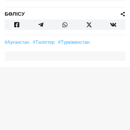
БӨЛІСУ
#Ауғанстан
#Тәліптер
#Түркіменстан