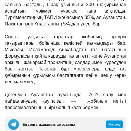
салына бастады, бірақ ұзындығы 200 шақырымнан
аспайтын түрікмен учаскесі ғана аяқталды.
Түркіменстанның ТАПИ жобасында 85%, ал Ауғанстан,
Пәкістан мен Үндістанның 5%-дан үлесі бар.
Соңғы уақытта тараптар жобаның әртүрлі
тақырыптары бойынша келіспей қалғандары бар.
Мысалы, Исламабад Ашхабадтан газ бағасының
формуласын қайта қарауды талап етті және Ауғанстан
арқылы жанармай транзитінің салдарымен күресуден
бас тартты. Пәкістан бұл мәселелерді елде газ
құбырының құрылысы басталғанға дейін шешу керек
деп мәлімдеді.
Дегенмен Ауғанстан аумағында ТАПҮ салу мен
пайдаланудың қауіпсіздігі — жобаның негізгі
проблемаларының бірі болып қала бермек.
Ең соңғы жаңалықтар осында
Жазылу