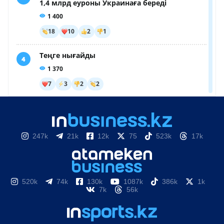
247k
21k
12k
75
523k
17k
520k
74k
130k
1087k
386k
1k
7k
56k