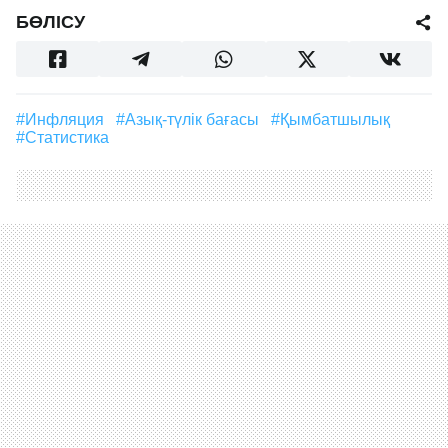
БӨЛІСУ
#инфляция
#азық-түлік бағасы
#қымбатшылық
#статистика