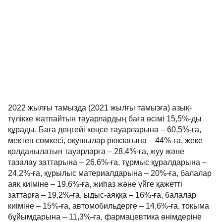
2022 жылғы тамызда (2021 жылғы тамызға) азық-
түлікке жатпайтын тауарлардың баға өсімі 15,5%-ды
құрады. Баға деңгейі кеңсе тауарларына – 60,5%-ға,
мектеп сөмкесі, оқушылар рюкзагына – 44%-ға, жеке
қолданылатын тауарларға – 28,4%-ға, жуу және
тазалау заттарына – 26,6%-ға, тұрмыс құралдарына –
24,2%-ға, құрылыс материалдарына – 20%-ға, балалар
аяқ киіміне – 19,6%-ға, жиһаз және үйге қажетті
заттарға – 19,2%-ға, ыдыс-аяққа – 16%-ға, балалар
киіміне – 15%-ға, автомобильдерге – 14,6%-ға, тоқыма
бұйымдарына – 11,3%-ға, фармацевтика өнімдеріне