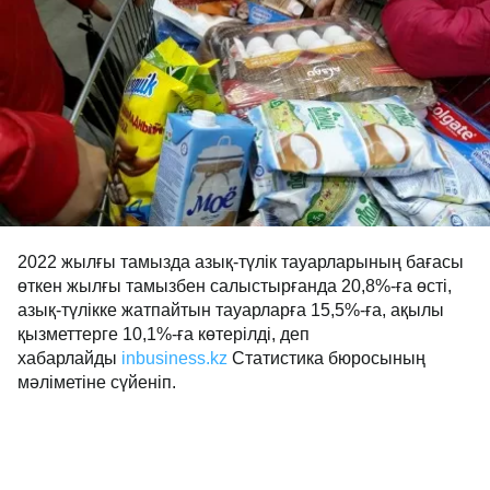
2022 жылғы тамызда азық-түлік тауарларының бағасы
өткен жылғы тамызбен салыстырғанда 20,8%-ға өсті,
азық-түлікке жатпайтын тауарларға 15,5%-ға, ақылы
қызметтерге 10,1%-ға көтерілді, деп
хабарлайды
inbusiness.kz
Статистика бюросының
мәліметіне сүйеніп.