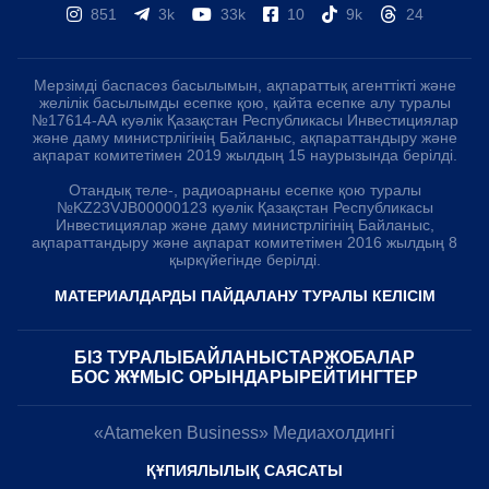
851
3k
33k
10
9k
24
Мерзімді баспасөз басылымын, ақпараттық агенттікті және
желілік басылымды есепке қою, қайта есепке алу туралы
№17614-АА куәлік Қазақстан Республикасы Инвестициялар
және даму министрлігінің Байланыс, ақпараттандыру және
ақпарат комитетімен 2019 жылдың 15 наурызында берілді.
Отандық теле-, радиоарнаны есепке қою туралы
№KZ23VJB00000123 куәлік Қазақстан Республикасы
Инвестициялар және даму министрлігінің Байланыс,
ақпараттандыру және ақпарат комитетімен 2016 жылдың 8
қыркүйегінде берілді.
МАТЕРИАЛДАРДЫ ПАЙДАЛАНУ ТУРАЛЫ КЕЛІСІМ
БІЗ ТУРАЛЫ
БАЙЛАНЫСТАР
ЖОБАЛАР
БОС ЖҰМЫС ОРЫНДАРЫ
РЕЙТИНГТЕР
«Atameken Business» Медиахолдингі
ҚҰПИЯЛЫЛЫҚ САЯСАТЫ