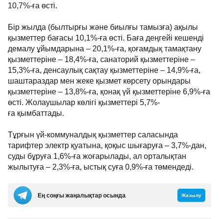
10,7%-ға өсті.
Бір жылда (былтырғы және биылғы тамызға) ақылы
қызметтер бағасы 10,1%-ға өсті. Баға деңгейі кешенді
демалу ұйымдарына – 20,1%-ға, қоғамдық тамақтану
қызметтеріне – 18,4%-ға, санаторий қызметтеріне –
15,3%-ға, денсаулық сақтау қызметтеріне – 14,9%-ға,
шаштараздар мен жеке қызмет көрсету орындары
қызметтеріне – 13,8%-ға, қонақ үй қызметтеріне 6,9%-ға
өсті. Жолаушылар көлігі қызметтері 5,7%-
ға қымбаттады.
Тұрғын үй-коммуналдық қызметтер саласында
тарифтер электр қуатына, қоқыс шығаруға – 3,7%-дан,
суды бұруға 1,6%-ға жоғарылады, ал орталықтан
жылытуға – 2,3%-ға, ыстық суға 0,9%-ға төмендеді.
Ең соңғы жаңалықтар осында
Жазылу