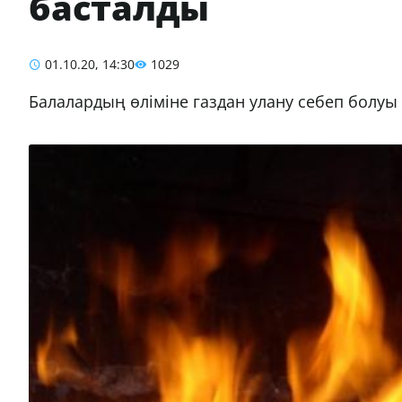
басталды
01.10.20, 14:30
1029
Балалардың өліміне газдан улану себеп болуы