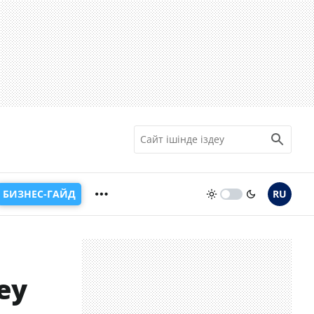
БИЗНЕС-ГАЙД
RU
еу