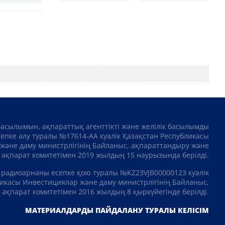
басылымын, ақпараттық агенттікті және желілік басылымды
сепке алу туралы №17614-АА куәлік Қазақстан Республикасы
және даму министрлігінің Байланыс, ақпараттандыру және
ақпарат комитетімен 2019 жылдың 15 наурызында берілді.
 радиоарнаны есепке қою туралы №KZ23VJB00000123 куәлік
икасы Инвестициялар және даму министрлігінің Байланыс,
ақпарат комитетімен 2016 жылдың 8 қыркүйегінде берілді.
МАТЕРИАЛДАРДЫ ПАЙДАЛАНУ ТУРАЛЫ КЕЛІСІМ