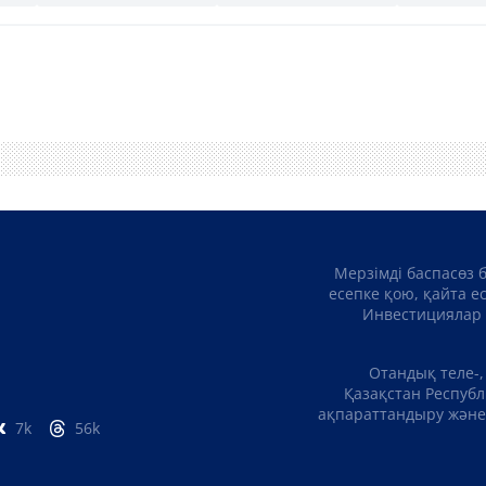
Мерзімді баспасөз 
есепке қою, қайта е
Инвестициялар 
Отандық теле-,
Қазақстан Республ
ақпараттандыру және 
7k
56k