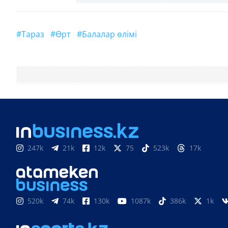
#Тараз
#өрт
#балалар өлімі
247k
21k
12k
75
523k
17k
520k
74k
130k
1087k
386k
1k