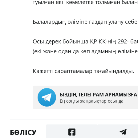
туылған екі кәмелетке толмаған балан
Балалардың өліміне газдан улану себе
Осы дерек бойынша ҚР ҚК-нің 292- баб
(екі және одан да көп адамның өліміне 
Қажетті сараптамалар тағайындалды.
БІЗДІҢ ТЕЛЕГРАМ АРНАМЫЗҒ
Ең соңғы жаңалықтар осында
БӨЛІСУ