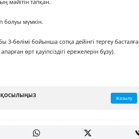
ың мәйітін тапқан.
п болуы мүмкін.
ы 3-бөлімі бойынша сотқа дейінгі тергеу басталға
апарған өрт қауіпсіздігі ережелерін бұзу).
А ҚОСЫЛЫҢЫЗ
Жазылу