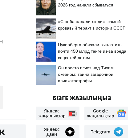
2026 год начали сбываться
«С неба падали люди»: самый
кровавый теракт в истории СССР
н
Цукерберга обязали выплатить
почти 450 млрд тенге из-за вреда
соцсетей детям
Он просто исчез над Тихим
океаном: тайна загадочной
авиакатастрофы
БІЗГЕ ЖАЗЫЛЫҢЫЗ
Яндекс
Google
жаңалықтар
жаңалықтар
Яндекс
Telegram
Дзен