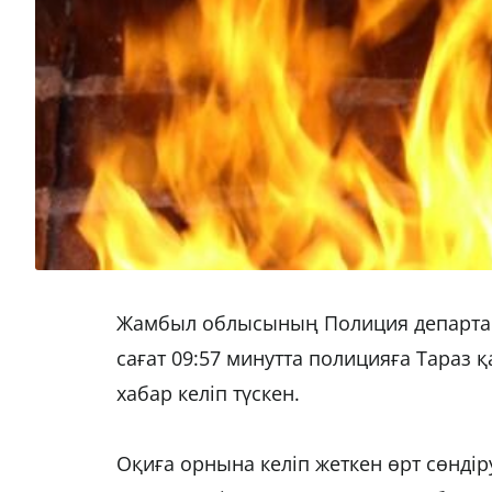
Жамбыл облысының Полиция департам
сағат 09:57 минутта полицияға Тараз 
хабар келіп түскен.
Оқиға орнына келіп жеткен өрт сөндір