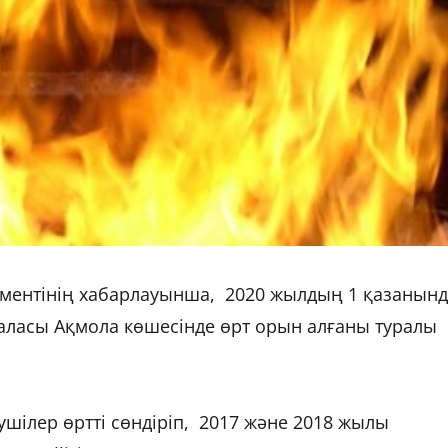
ентінің хабарлауынша, 2020 жылдың 1 қазанынд
қаласы Ақмола көшесінде өрт орын алғаны туралы
ушілер өртті сөндіріп, 2017 және 2018 жылы