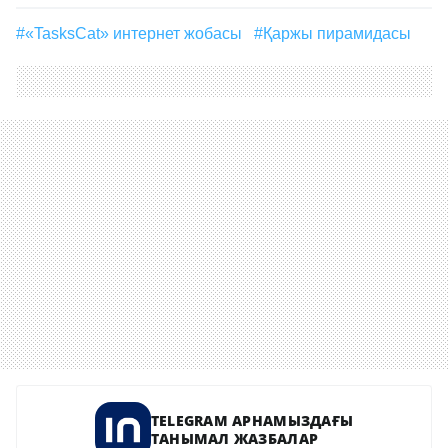
#«TasksCat» интернет жобасы
#қаржы пирамидасы