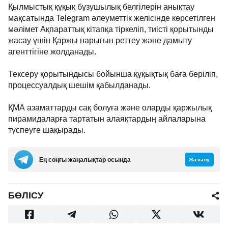
Қылмыстық құқық бұзушылық белгілерін анықтау
мақсатында Telegram әлеуметтік желісінде көрсетілген
мәлімет Ақпараттық кітапқа тіркеліп, тиісті қорытынды
жасау үшін Қаржы нарығын реттеу және дамыту
агенттігіне жолданады.
Тексеру қорытындысы бойынша құқықтық баға беріліп,
процессуалдық шешім қабылданады.
ҚМА азаматтарды сақ болуға және оларды қаржылық
пирамидаларға тартатын алаяқтардың айлаларына
түспеуге шақырады.
Ең соңғы жаңалықтар осында
Жазылу
БӨЛІСУ