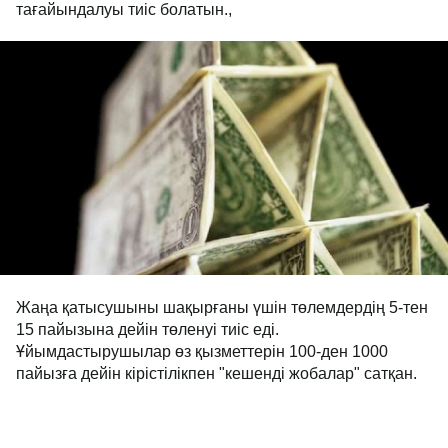
тағайындалуы тиіс болатын.,
Жаңа қатысушыны шақырғаны үшін төлемдердің 5-тен
15 пайызына дейін төленуі тиіс еді.
Ұйымдастырушылар өз қызметтерін 100-ден 1000
пайызға дейін кірістілікпен "кешенді жобалар" сатқан.