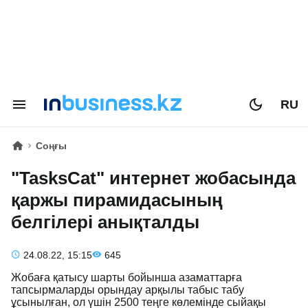
RU
Соңғы
"TasksCat" интернет жобасында
қаржы пирамидасының
белгілері анықталды
24.08.22, 15:15
645
Жобаға қатысу шарты бойынша азаматтарға
тапсырмаларды орындау арқылы табыс табу
ұсынылған, ол үшін 2500 теңге көлемінде сыйақы