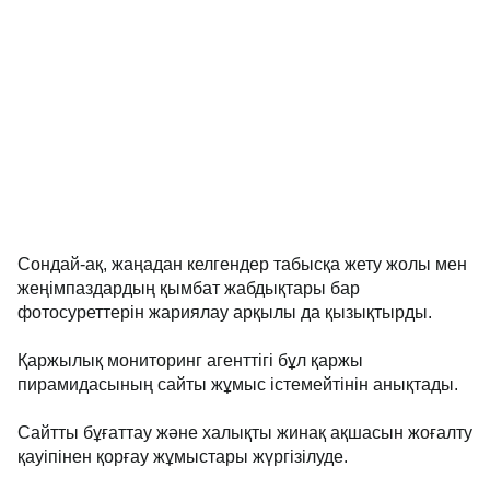
Сондай-ақ, жаңадан келгендер табысқа жету жолы мен
жеңімпаздардың қымбат жабдықтары бар
фотосуреттерін жариялау арқылы да қызықтырды.
Қаржылық мониторинг агенттігі бұл қаржы
пирамидасының сайты жұмыс істемейтінін анықтады.
Сайтты бұғаттау және халықты жинақ ақшасын жоғалту
қауіпінен қорғау жұмыстары жүргізілуде.