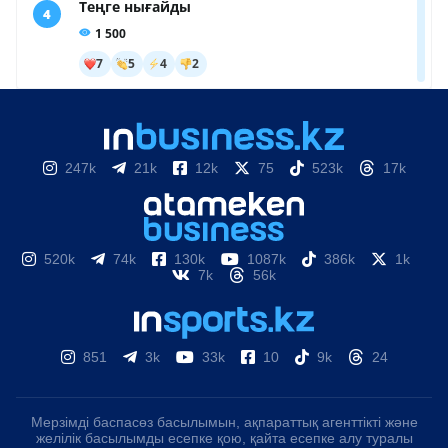
247k
21k
12k
75
523k
17k
520k
74k
130k
1087k
386k
1k
7k
56k
851
3k
33k
10
9k
24
Мерзімді баспасөз басылымын, ақпараттық агенттікті және
желілік басылымды есепке қою, қайта есепке алу туралы