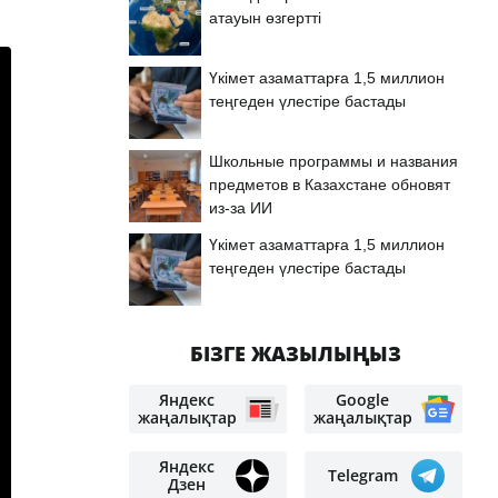
атауын өзгертті
Үкімет азаматтарға 1,5 миллион
теңгеден үлестіре бастады
Школьные программы и названия
предметов в Казахстане обновят
из-за ИИ
Үкімет азаматтарға 1,5 миллион
теңгеден үлестіре бастады
БІЗГЕ ЖАЗЫЛЫҢЫЗ
Яндекс
Google
жаңалықтар
жаңалықтар
Яндекс
Telegram
Дзен