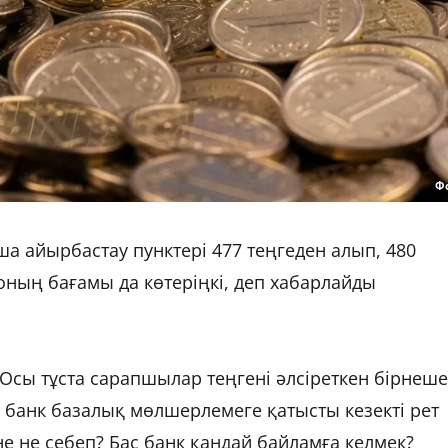
Ф
ша айырбастау пунктері 477 теңгеден алып, 480
оның бағамы да көтеріңкі, деп хабарлайды
 Осы тұста сарапшылар теңгені әлсіреткен бірнеше
қ банк базалық мөлшерлемеге қатысты кезекті рет
е не себеп? Бас банк қандай байламға келмек?