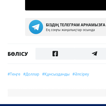
БІЗДІҢ ТЕЛЕГРАМ АРНАМЫЗҒ
Ең соңғы жаңалықтар осында
БӨЛІСУ
#Теңге
#доллар
#құнсызданды
#әлсіреу