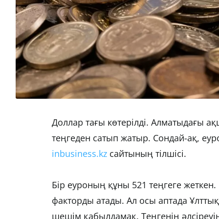
Доллар тағы көтерілді. Алматыдағы ақ
теңгеден сатып жатыр. Сондай-ақ, еур
inbusiness.kz
сайтының тілшісі.
Бір еуроның құны 521 теңгеге жеткен.
факторды атады. Ал осы аптада Ұлтты
шешім қабылдамақ. Теңгенің әлсіреуін