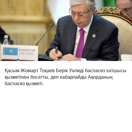
Қасым-Жомарт Тоқаев Берік Уәлиді баспасөз хатшысы
қызметінен босатты, деп хабарлайды Ақорданың
баспасөз қызметі.