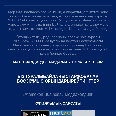
Мерзімді баспасөз басылымын, ақпараттық агенттікті және
желілік басылымды есепке қою, қайта есепке алу туралы
№17614-АА куәлік Қазақстан Республикасы Инвестициялар
және даму министрлігінің Байланыс, ақпараттандыру және
ақпарат комитетімен 2019 жылдың 15 наурызында берілді.
Отандық теле-, радиоарнаны есепке қою туралы
№KZ23VJB00000123 куәлік Қазақстан Республикасы
Инвестициялар және даму министрлігінің Байланыс,
ақпараттандыру және ақпарат комитетімен 2016 жылдың 8
қыркүйегінде берілді.
МАТЕРИАЛДАРДЫ ПАЙДАЛАНУ ТУРАЛЫ КЕЛІСІМ
БІЗ ТУРАЛЫ
БАЙЛАНЫСТАР
ЖОБАЛАР
БОС ЖҰМЫС ОРЫНДАРЫ
РЕЙТИНГТЕР
«Atameken Business» Медиахолдингі
ҚҰПИЯЛЫЛЫҚ САЯСАТЫ