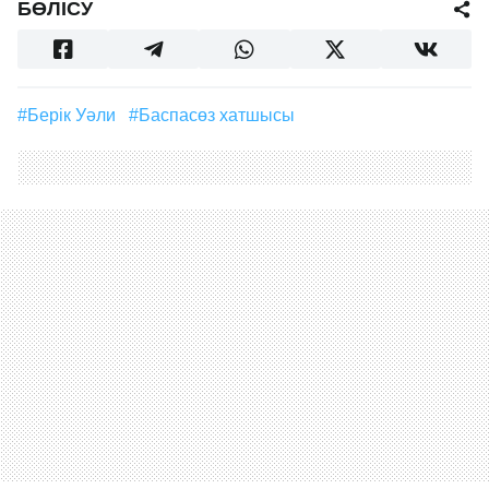
БӨЛІСУ
#Берік Уәли
#баспасөз хатшысы