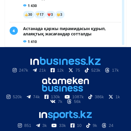
247k
21k
12k
75
523k
17k
520k
74k
130k
1087k
386k
1k
7k
56k
851
3k
33k
10
9k
24