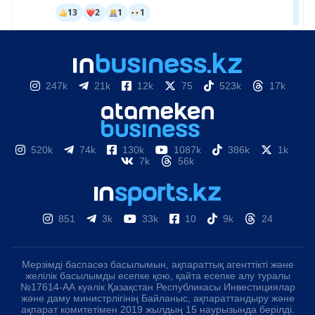
247k
21k
12k
75
523k
17k
520k
74k
130k
1087k
386k
1k
7k
56k
851
3k
33k
10
9k
24
Мерзімді баспасөз басылымын, ақпараттық агенттікті және
желілік басылымды есепке қою, қайта есепке алу туралы
№17614-АА куәлік Қазақстан Республикасы Инвестициялар
және даму министрлігінің Байланыс, ақпараттандыру және
ақпарат комитетімен 2019 жылдың 15 наурызында берілді.