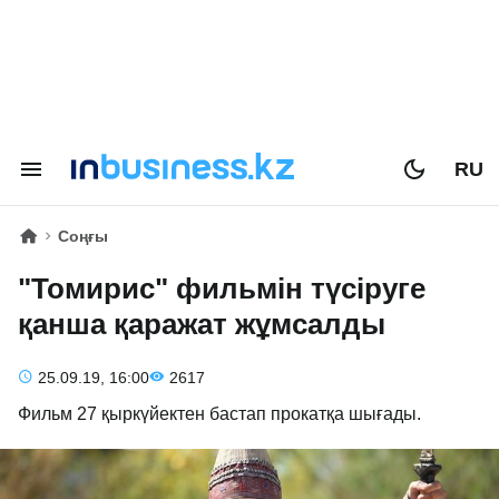
RU
Соңғы
"Томирис" фильмін түсіруге
қанша қаражат жұмсалды
25.09.19, 16:00
2617
Фильм 27 қыркүйектен бастап прокатқа шығады.