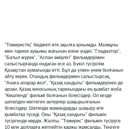
"Томиристің" бюджеті өте ақылға қонымды. Мазмұны
мен тарихи ауқымы жағынан өзіне үндес "Гладиатор",
"Батыл жүрек", "Аспан әмірлігі" фильмдерімен
салыстырғанда ондаған есе аз. Бүкіл түсірілім
Қазақстан аумағында өтті. Бұл да үлкен үнем болғанын
айту керек. Отандық фильмдермен салыстырсақ,
"Анаға апарар жол", "Қазақ хандығы" фильмдерінен де
арзан. Қазақ киносының тарихындағы ең қымбат жоба
"Көшпенді" фильмі болғанын білесіздер. Ол кезде
шетелден көптеген актерлер шақырылғанын
білесіздер. Шетелдік мамандарды шақыру өте
қымбатқа түседі. Оны "Қазақ хандығы" фильмін
түсіргенде көрдік. Жалпы, "Томирис" фильмін түсіруге
10 млн долларға жетпейтін қаржы жұмсалды. Теңгеге