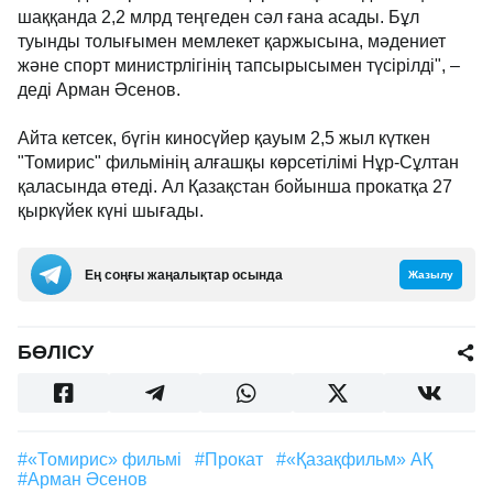
шаққанда 2,2 млрд теңгеден сәл ғана асады. Бұл
туынды толығымен мемлекет қаржысына, мәдениет
және спорт министрлігінің тапсырысымен түсірілді", –
деді Арман Әсенов.
Айта кетсек, бүгін киносүйер қауым 2,5 жыл күткен
"Томирис" фильмінің алғашқы көрсетілімі Нұр-Сұлтан
қаласында өтеді. Ал Қазақстан бойынша прокатқа 27
қыркүйек күні шығады.
Ең соңғы жаңалықтар осында
Жазылу
БӨЛІСУ
#«Томирис» фильмі
#прокат
#«Қазақфильм» АҚ
#Арман Әсенов