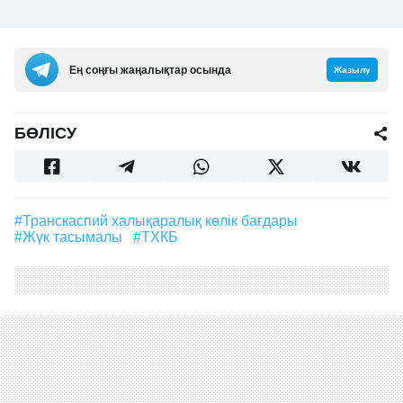
Ең соңғы жаңалықтар осында
Жазылу
БӨЛІСУ
#Транскаспий халықаралық көлік бағдары
#жүк тасымалы
#ТХКБ