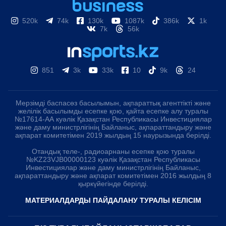
520k
74k
130k
1087k
386k
1k
7k
56k
851
3k
33k
10
9k
24
Мерзімді баспасөз басылымын, ақпараттық агенттікті және
желілік басылымды есепке қою, қайта есепке алу туралы
№17614-АА куәлік Қазақстан Республикасы Инвестициялар
және даму министрлігінің Байланыс, ақпараттандыру және
ақпарат комитетімен 2019 жылдың 15 наурызында берілді.
Отандық теле-, радиоарнаны есепке қою туралы
№KZ23VJB00000123 куәлік Қазақстан Республикасы
Инвестициялар және даму министрлігінің Байланыс,
ақпараттандыру және ақпарат комитетімен 2016 жылдың 8
қыркүйегінде берілді.
МАТЕРИАЛДАРДЫ ПАЙДАЛАНУ ТУРАЛЫ КЕЛІСІМ