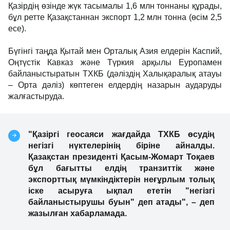
Қазірдің өзінде жүк тасымалы 1,6 млн тоннаны құрады,
бұл ретте Қазақстаннан экспорт 1,2 млн тонна (өсім 2,5
есе).
Бүгінгі таңда Қытай мен Орталық Азия елдерін Каспий,
Оңтүстік Кавказ және Түркия арқылы Еуропамен
байланыстыратын TХКБ (дәліздің Халықаралық атауы
– Орта дәліз) көптеген елдердің назарын аударуды
жалғастыруда.
"Қазіргі геосаяси жағдайда ТХКБ өсудің
негізгі нүктелерінің біріне айналды.
Қазақстан президенті Қасым-Жомарт Тоқаев
бұл бағытты елдің транзиттік және
экспорттық мүмкіндіктерін неғұрлым толық
іске асыруға ықпал ететін "негізгі
байланыстырушы буын" деп атады", – деп
жазылған хабарламада.