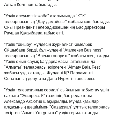
Алтай Көлгінов табыстады.
"Үздік әлеуметтік жоба" аталымында "КТК"
телеарнасының "Дау-дамайсыз" жобасы көш бастады.
Оны Президент Телерадиокешенінің Бас директоры
Раушан Қажыбаева табыс етті.
"Үздік ток-шоу" жүлдесін журналист Кемелбек
Ойшыбаев берді, бұл жүлдені "Atameken Business"
телеарнасының "Время говорить" жобасы жеңіп алды.
"Үздік ойын-сауық бағдарламасы" аталымында
"Алматы" телеарнасы әзірлеген "Almaty Bala Fest"
жобасы үздік атанды. Жүлдені ҚР Парламенті
Сенатының депутаты Дана Нұржігіт тапсырды.
"Үздік телевизиялық сериал" сыйлығын табыстау үшін
сахнаға "Экспресс-К" газетінің бас редакторы
Александр Аксютиц шақырылды. Мұнда қазылар
алқасының шешімімен "Qazaqstan" ұлттық телеарнасы
түсірген "Ахмет. Ұлт ұстазы" үздік сериал атанды.