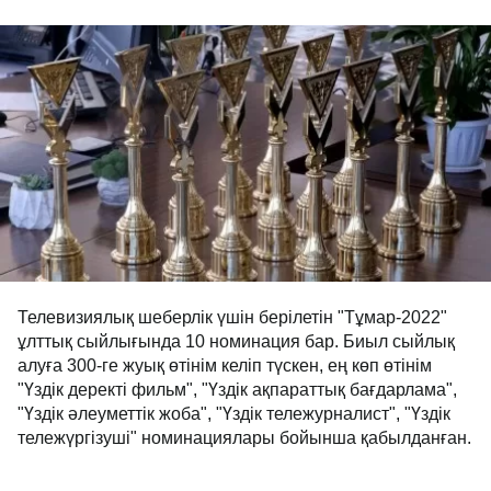
Телевизиялық шеберлік үшін берілетін "Тұмар-2022"
ұлттық сыйлығында 10 номинация бар. Биыл сыйлық
алуға 300-ге жуық өтінім келіп түскен, ең көп өтінім
"Үздік деректі фильм", "Үздік ақпараттық бағдарлама",
"Үздік әлеуметтік жоба", "Үздік тележурналист", "Үздік
тележүргізуші" номинациялары бойынша қабылданған.