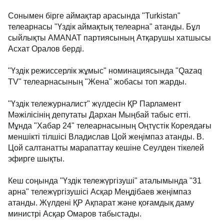
Сонымен бірге аймақтар арасында "Turkistan"
телеарнасы "Үздік аймақтық телеарна" атанды. Бұл
сыйлықты AMANAT партиясының Атқарушы хатшысы
Асхат Оралов берді.
"Үздік режиссерлік жұмыс" номинациясында "Qazaq
TV" телеарнасының "Жена" жобасы топ жарды.
"Үздік тележурналист" жүлдесін ҚР Парламент
Мәжілісінің депутаты Дархан Мыңбай табыс етті.
Мұнда "Хабар 24" телеарнасының Оңтүстік Кореядағы
меншікті тілшісі Владислав Цой жеңімпаз атанды. В.
Цой салтанатты марапаттау кешіне Сеулден тікелей
эфирге шықты.
Кеш соңында "Үздік тележүргізуші" аталымында "31
арна" тележүргізушісі Асқар Меңдібаев жеңімпаз
атанды. Жүлдені ҚР Ақпарат және қоғамдық даму
министрі Асқар Омаров табыстады.