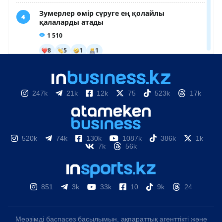
247k
21k
12k
75
523k
17k
520k
74k
130k
1087k
386k
1k
7k
56k
851
3k
33k
10
9k
24
Мерзімді баспасөз басылымын, ақпараттық агенттікті және