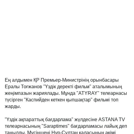
Ең алдымен ҚР Премьер-Министрінің орынбасары
Ералы Тоғжанов "Үздік деректі фильм" аталымының
жеңімпазын жариялады. Мұнда "ATYRAY" телеарнасы
түсірген "Каспийден кеткен қыпшақтар" фильмі топ
жарды.
"Үздік ақпараттық бағдарлама" жүлдесіне ASTANA TV
телеарнасының "Saraptimes" бағдарламасы лайық деп
танылды. Мүсіншені Нұр-Сұлтан қаласының әкімі