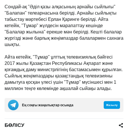
Сондай-ақ "Әділ қазы алқасының арнайы сыйлығы"
"Балапан" телеарнасына берілді. Арнайы сыйлықты
табыстау мәртебесі Ерлан Қаринге берілді. Айта
кетейік, "Тұмар" жүлдесін марапаттау кешінде
"Балалар жылына" ерекше мән берілді. Кешті балалар
жүргізді және барлық жеңімпаздар балалармен сахнаға
шықты.
Айта кетейік, "Тұмар" ұлттық телевизиялық бәйгесі
2017 жылы Қазақстан Республикасы Ақпарат және
қоғамдық даму министрлігінің бастамасымен құрылған.
Сыйлық жеңімпаздары қазақстандық телевизияны
дамытуға қосқан үлесі үшін "Тұмар" мүсіншесі мен 1
миллион теңге көлемінде ақшалай сыйақы алады.
Ең соңғы жаңалықтар осында
Жазылу
БӨЛІСУ