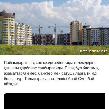
Фото:
inbusiness.kz
Пайымдарынша, сол кезде зейнетақы төлемдеріне
қатысты қарбалас саябырлайды. Бірақ бұл бастама,
азаматтарға емес, банктер мен сатушыларға тиімді
болып тұр. Толығырақ арна тілшісі Арай Сүгірбай
айтады: