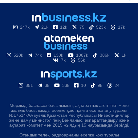
247k
21k
12k
75
523k
17k
520k
74k
130k
1087k
386k
1k
7k
56k
851
3k
33k
10
9k
24
Мерзімді баспасөз басылымын, ақпараттық агенттікті және
желілік басылымды есепке қою, қайта есепке алу туралы
№17614-АА куәлік Қазақстан Республикасы Инвестициялар
және даму министрлігінің Байланыс, ақпараттандыру және
ақпарат комитетімен 2019 жылдың 15 наурызында берілді.
Отандық теле-, радиоарнаны есепке қою туралы