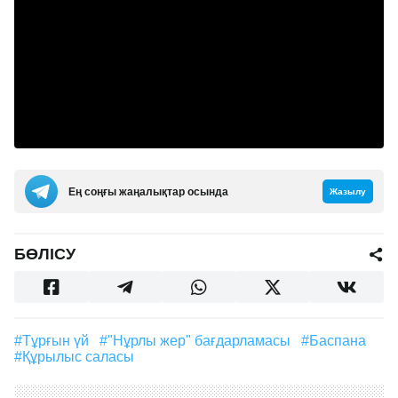
Ең соңғы жаңалықтар осында
Жазылу
БӨЛІСУ
#тұрғын үй
#"Нұрлы жер" бағдарламасы
#баспана
#құрылыс саласы