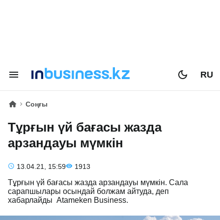
RU
Соңғы
Тұрғын үй бағасы жазда
арзандауы мүмкін
13.04.21, 15:59
1913
Тұрғын үй бағасы жазда арзандауы мүмкін. Сала
сарапшылары осындай болжам айтуда, деп
хабарлайды Atameken Business.