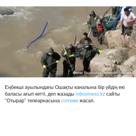
Фото:
Видеодан скриншот/otyrar.kz
Еңбекші ауылындағы Ошақты каналына бір үйдің екі
баласы ағып кетті, деп жазады
inbusiness.kz
сайты
"Отырар" телеарнасына
сілтеме
жасап.