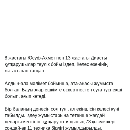
8 жастағы Юсуф-Ахмет пен 13 жастағы Диасты
құтқарушылар тәулік бойы іздеп, Келес өзенінің
жағасынан тапқан.
Алдын-ала мәлімет бойынша, ата-анасы жұмыста
болған. Бауырлар ешкімге ескертпестен суға түспекші
болып, ағып кетеді.
Бір баланың денесін сол түні, ал екіншісін келесі күні
табылды. Іздеу жұмыстарына төтенше жағдай
департаментінің, құтқару отрядының 73 қызметкері
сондай-ақ 11 техника бірлігі жұмылдырылды.