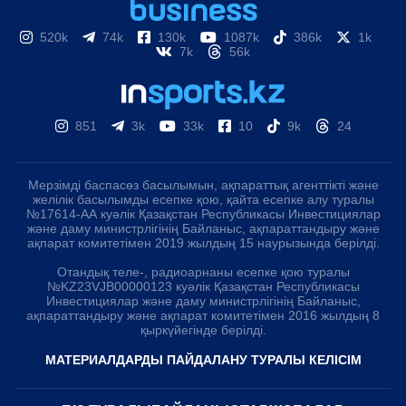
520k
74k
130k
1087k
386k
1k
7k
56k
851
3k
33k
10
9k
24
Мерзімді баспасөз басылымын, ақпараттық агенттікті және
желілік басылымды есепке қою, қайта есепке алу туралы
№17614-АА куәлік Қазақстан Республикасы Инвестициялар
және даму министрлігінің Байланыс, ақпараттандыру және
ақпарат комитетімен 2019 жылдың 15 наурызында берілді.
Отандық теле-, радиоарнаны есепке қою туралы
№KZ23VJB00000123 куәлік Қазақстан Республикасы
Инвестициялар және даму министрлігінің Байланыс,
ақпараттандыру және ақпарат комитетімен 2016 жылдың 8
қыркүйегінде берілді.
МАТЕРИАЛДАРДЫ ПАЙДАЛАНУ ТУРАЛЫ КЕЛІСІМ