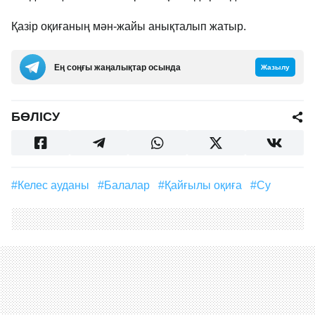
Қазір оқиғаның мән-жайы анықталып жатыр.
Ең соңғы жаңалықтар осында
Жазылу
БӨЛІСУ
#Келес ауданы
#Балалар
#қайғылы оқиға
#су