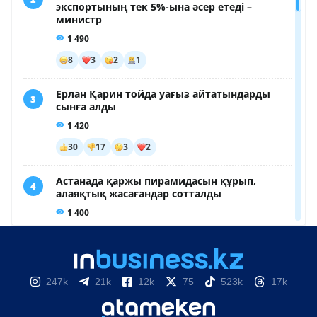
247k
21k
12k
75
523k
17k