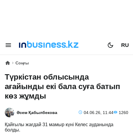
RU
Соңғы
Түркістан облысында
ағайынды екі бала суға батып
көз жұмды
Әсем Қабылбекова
04.06.26, 11:44
1260
Қайғылы жағдай 31 мамыр күні Келес ауданында
болды.