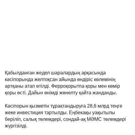
Қабылданған жедел шаралардың арқасында
кәсіпорында желтоқсан айында өндіріс көлемінің
артқаны атап өтілді. Ферроқорытпа қоры мен көмір
қоры өсті. Дайын өнімді жөнелту қайта жанданды.
Кәсіпорын қызметін тұрақтандыруға 28,6 млрд теңге
жеке инвестиция тартылды. Еңбекақы уақытылы
беріліп, салық төлемдері, сондай-ақ МӘМС төлемдері
жүргізілді.