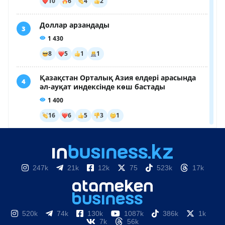
247k
21k
12k
75
523k
17k
520k
74k
130k
1087k
386k
1k
7k
56k