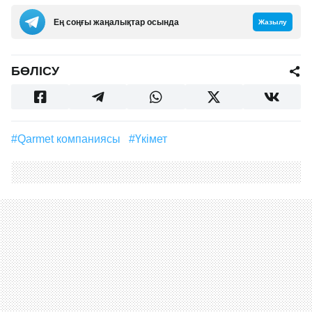
Ең соңғы жаңалықтар осында
Жазылу
БӨЛІСУ
#Qarmet компаниясы
#үкімет