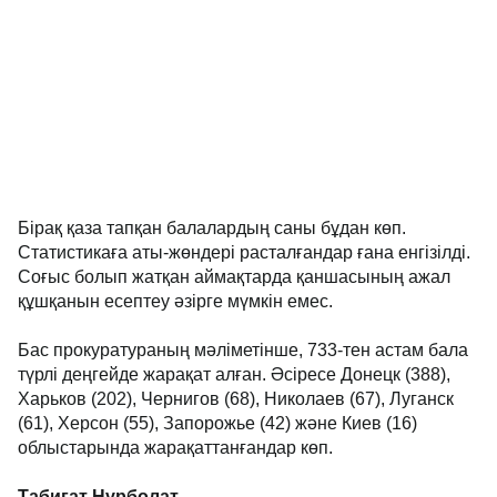
Бірақ қаза тапқан балалардың саны бұдан көп.
Статистикаға аты-жөндері расталғандар ғана енгізілді.
Соғыс болып жатқан аймақтарда қаншасының ажал
құшқанын есептеу әзірге мүмкін емес.
Бас прокуратураның мәліметінше, 733-тен астам бала
түрлі деңгейде жарақат алған. Әсіресе Донецк (388),
Харьков (202), Чернигов (68), Николаев (67), Луганск
(61), Херсон (55), Запорожье (42) және Киев (16)
облыстарында жарақаттанғандар көп.
Табиғат Нұрболат