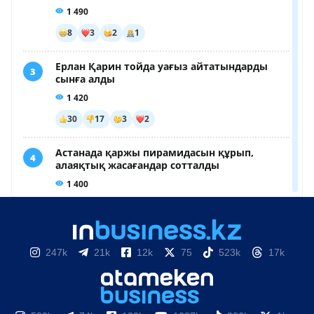
247k
21k
12k
75
523k
17k