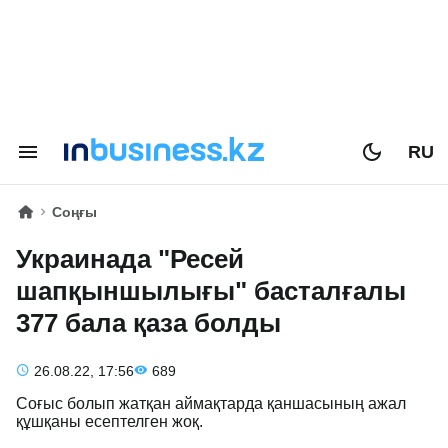
RU
Соңғы
Украинада "Ресей
шапқыншылығы" басталғалы
377 бала қаза болды
26.08.22, 17:56
689
Соғыс болып жатқан аймақтарда қаншасының ажал
құшқаны есептелген жоқ.