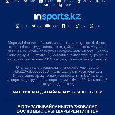
520k
74k
130k
1087k
386k
1k
7k
56k
851
3k
33k
10
9k
24
Мерзімді баспасөз басылымын, ақпараттық агенттікті және
желілік басылымды есепке қою, қайта есепке алу туралы
№17614-АА куәлік Қазақстан Республикасы Инвестициялар
және даму министрлігінің Байланыс, ақпараттандыру және
ақпарат комитетімен 2019 жылдың 15 наурызында берілді.
Отандық теле-, радиоарнаны есепке қою туралы
№KZ23VJB00000123 куәлік Қазақстан Республикасы
Инвестициялар және даму министрлігінің Байланыс,
ақпараттандыру және ақпарат комитетімен 2016 жылдың 8
қыркүйегінде берілді.
МАТЕРИАЛДАРДЫ ПАЙДАЛАНУ ТУРАЛЫ КЕЛІСІМ
БІЗ ТУРАЛЫ
БАЙЛАНЫСТАР
ЖОБАЛАР
БОС ЖҰМЫС ОРЫНДАРЫ
РЕЙТИНГТЕР