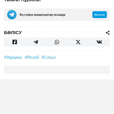
Ең соңғы жаңалықтар осында
Жазылу
БӨЛІСУ
#Украина
#Ресей
#соғыс