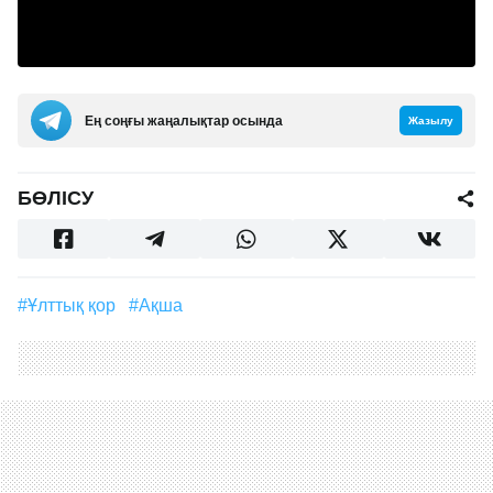
Ең соңғы жаңалықтар осында
Жазылу
БӨЛІСУ
#Ұлттық қор
#ақша