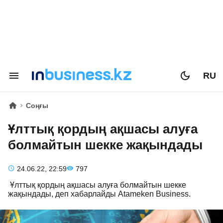
RU
Соңғы
Ұлттық қордың ақшасы алуға
болмайтын шекке жақындады
24.06.22, 22:59
797
Ұлттық қордың ақшасы алуға болмайтын шекке
жақындады, деп хабарлайды Atameken Business.