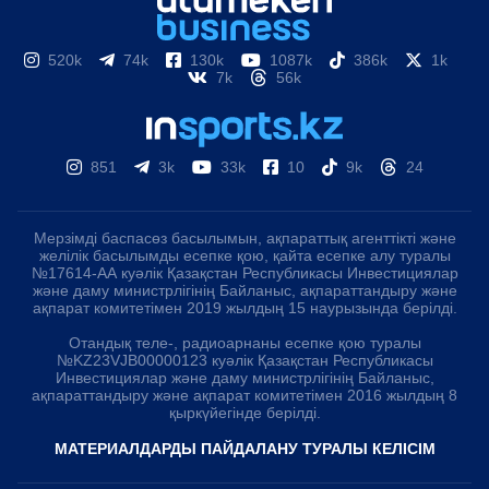
520k
74k
130k
1087k
386k
1k
7k
56k
851
3k
33k
10
9k
24
Мерзімді баспасөз басылымын, ақпараттық агенттікті және
желілік басылымды есепке қою, қайта есепке алу туралы
№17614-АА куәлік Қазақстан Республикасы Инвестициялар
және даму министрлігінің Байланыс, ақпараттандыру және
ақпарат комитетімен 2019 жылдың 15 наурызында берілді.
Отандық теле-, радиоарнаны есепке қою туралы
№KZ23VJB00000123 куәлік Қазақстан Республикасы
Инвестициялар және даму министрлігінің Байланыс,
ақпараттандыру және ақпарат комитетімен 2016 жылдың 8
қыркүйегінде берілді.
МАТЕРИАЛДАРДЫ ПАЙДАЛАНУ ТУРАЛЫ КЕЛІСІМ