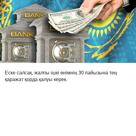
Еске салсақ, жалпы ішкі өнімнің 30 пайызына тең
қаражат қорда қалуы керек.