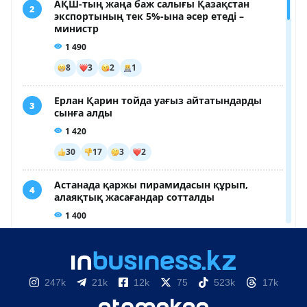
247k
21k
12k
75
523k
17k