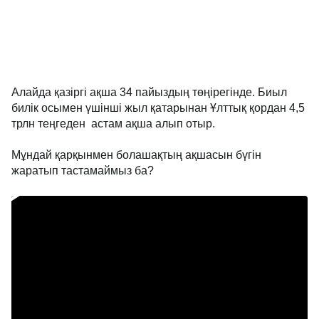
Алайда қазіргі ақша 34 пайыздың төңірегінде. Биыл
билік осымен үшінші жыл қатарынан Ұлттық қордан 4,5
трлн теңгеден астам ақша алып отыр.
Мұндай қарқынмен болашақтың ақшасын бүгін
жаратып тастамаймыз ба?