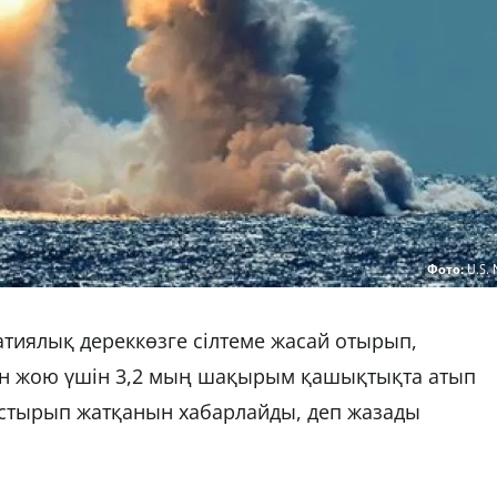
Фото:
U.S.
тиялық дереккөзге сілтеме жасай отырып,
ын жою үшін 3,2 мың шақырым қашықтықта атып
стырып жатқанын хабарлайды, деп жазады