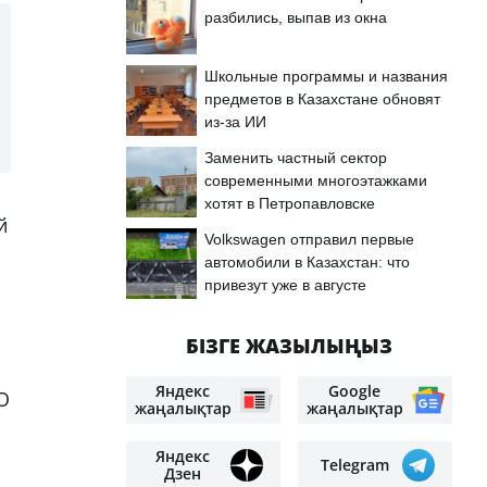
разбились, выпав из окна
Школьные программы и названия
предметов в Казахстане обновят
из-за ИИ
Заменить частный сектор
современными многоэтажками
хотят в Петропавловске
й
Volkswagen отправил первые
автомобили в Казахстан: что
привезут уже в августе
БІЗГЕ ЖАЗЫЛЫҢЫЗ
Яндекс
Google
О
жаңалықтар
жаңалықтар
Яндекс
Telegram
Дзен