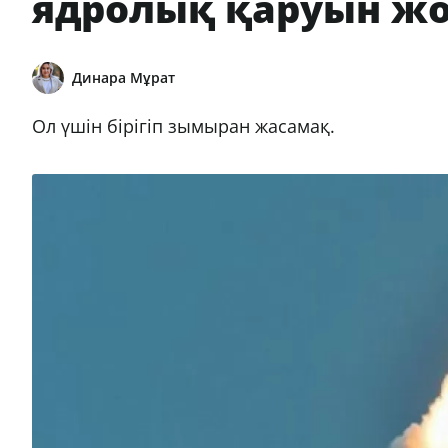
ядролық қаруын ж
Динара Мұрат
Ол үшін бірігіп зымыран жасамақ.