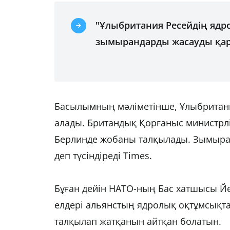
"Ұлыбритания Ресейдің ядр
зымырандарды жасауды қара
Басылымның мәліметінше, Ұлыбритан
алады. Британдық Қорғаныс министрлі
Берлинде жобаны талқылады. Зымыран
деп түсіндіреді Times.
Бұған дейін НАТО-ның Бас хатшысы Йе
елдері альянстың ядролық оқтұмсықт
талқылап жатқанын айтқан болатын.