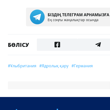
БІЗДІҢ ТЕЛЕГРАМ АРНАМЫЗҒ
Ең соңғы жаңалықтар осында
БӨЛІСУ
#Ұлыбритания
#ядролық қару
#Германия