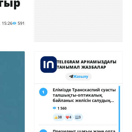
тыр
, 15:26
591