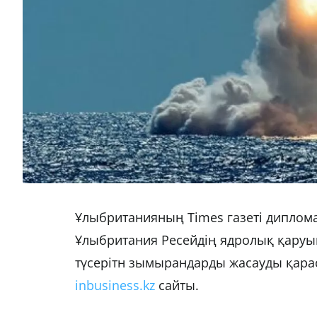
Ұлыбританияның Times газеті диплома
Ұлыбритания Ресейдің ядролық қару
түсерітн зымырандарды жасауды қара
inbusiness.kz
сайты.