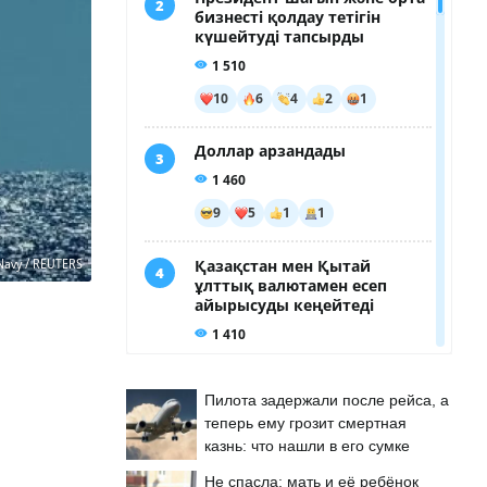
 Navy / REUTERS
Пилота задержали после рейса, а
теперь ему грозит смертная
казнь: что нашли в его сумке
Не спасла: мать и её ребёнок