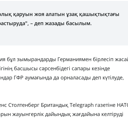
олық қаруын жоя алатын ұзақ қашықтықтағы
стыруда", – деп жазады басылым.
ия бұл зымырандарды Германиямен бірлесіп жаса
гінің басшысы сәрсенбідегі сапары кезінде
дар ГФР аумағында да орналасады деп күтілуде,
нс Столтенберг Британдық Telegraph газетіне НАТ
арын жауынгерлік дайындық жағдайына келтіруді