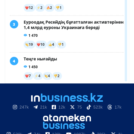
247k
21k
12k
75
523k
17k