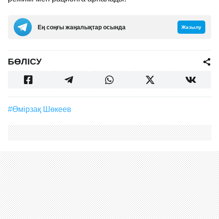
Ең соңғы жаңалықтар осында
Жазылу
БӨЛІСУ
#Өмірзақ Шөкеев