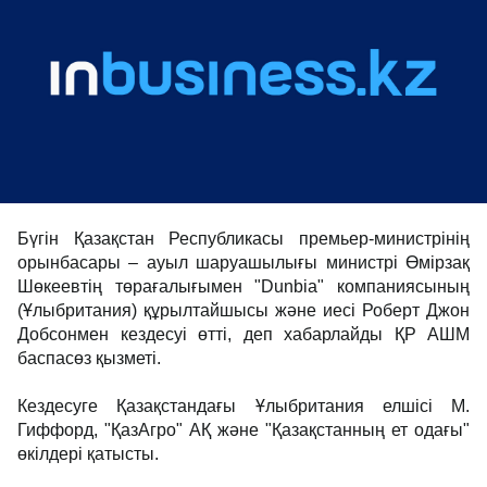
Бүгін Қазақстан Республикасы премьер-министрінің
орынбасары – ауыл шаруашылығы министрі Өмірзақ
Шөкеевтің төрағалығымен "Dunbia" компаниясының
(Ұлыбритания) құрылтайшысы және иесі Роберт Джон
Добсонмен кездесуі өтті, деп хабарлайды ҚР АШМ
баспасөз қызметі.
Кездесуге Қазақстандағы Ұлыбритания елшісі М.
Гиффорд, "ҚазАгро" АҚ және "Қазақстанның ет одағы"
өкілдері қатысты.