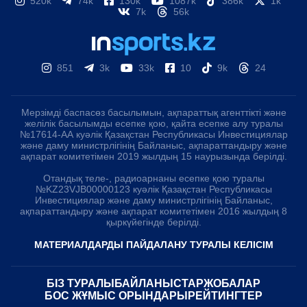
520k
74k
130k
1087k
386k
1k
7k
56k
851
3k
33k
10
9k
24
Мерзімді баспасөз басылымын, ақпараттық агенттікті және
желілік басылымды есепке қою, қайта есепке алу туралы
№17614-АА куәлік Қазақстан Республикасы Инвестициялар
және даму министрлігінің Байланыс, ақпараттандыру және
ақпарат комитетімен 2019 жылдың 15 наурызында берілді.
Отандық теле-, радиоарнаны есепке қою туралы
№KZ23VJB00000123 куәлік Қазақстан Республикасы
Инвестициялар және даму министрлігінің Байланыс,
ақпараттандыру және ақпарат комитетімен 2016 жылдың 8
қыркүйегінде берілді.
МАТЕРИАЛДАРДЫ ПАЙДАЛАНУ ТУРАЛЫ КЕЛІСІМ
БІЗ ТУРАЛЫ
БАЙЛАНЫСТАР
ЖОБАЛАР
БОС ЖҰМЫС ОРЫНДАРЫ
РЕЙТИНГТЕР