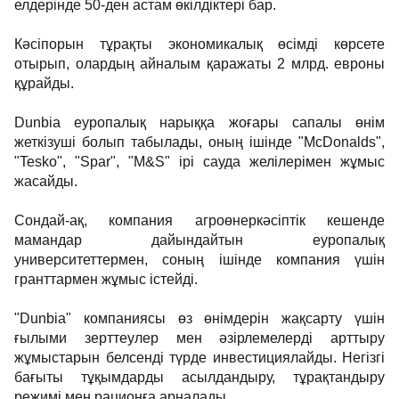
елдерінде 50-ден астам өкілдіктері бар.
Кәсіпорын тұрақты экономикалық өсімді көрсете
отырып, олардың айналым қаражаты 2 млрд. евроны
құрайды.
Dunbia еуропалық нарыққа жоғары сапалы өнім
жеткізуші болып табылады, оның ішінде "McDonalds",
"Tesko", "Spar", "M&S" ірі сауда желілерімен жұмыс
жасайды.
Сондай-ақ, компания агроөнеркәсіптік кешенде
мамандар дайындайтын еуропалық
университеттермен, соның ішінде компания үшін
гранттармен жұмыс істейді.
"Dunbia" компаниясы өз өнімдерін жақсарту үшін
ғылыми зерттеулер мен әзірлемелерді арттыру
жұмыстарын белсенді түрде инвестициялайды. Негізгі
бағыты тұқымдарды асылдандыру, тұрақтандыру
режимі мен рационға арналады.