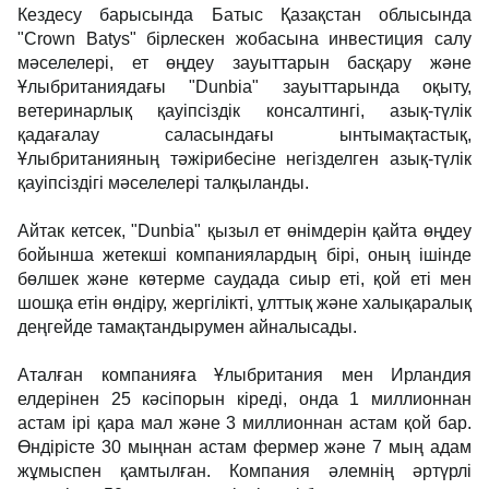
Кездесу барысында Батыс Қазақстан облысында
"Crown Batys" бірлескен жобасына инвестиция салу
мәселелері, ет өңдеу зауыттарын басқару және
Ұлыбританиядағы "Dunbia" зауыттарында оқыту,
ветеринарлық қауіпсіздік консалтингі, азық-түлік
қадағалау саласындағы ынтымақтастық,
Ұлыбританияның тәжірибесіне негізделген азық-түлік
қауіпсіздігі мәселелері талқыланды.
Айтак кетсек, "Dunbia" қызыл ет өнімдерін қайта өңдеу
бойынша жетекші компаниялардың бірі, оның ішінде
бөлшек және көтерме саудада сиыр еті, қой еті мен
шошқа етін өндіру, жергілікті, ұлттық және халықаралық
деңгейде тамақтандырумен айналысады.
Аталған компанияға Ұлыбритания мен Ирландия
елдерінен 25 кәсіпорын кіреді, онда 1 миллионнан
астам ірі қара мал және 3 миллионнан астам қой бар.
Өндірісте 30 мыңнан астам фермер және 7 мың адам
жұмыспен қамтылған. Компания әлемнің әртүрлі