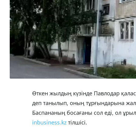
Өткен жылдың күзінде Павлодар қалас
деп танылып, оның тұрғындарына жалд
Баспананың босағаны сол еді, ол ұр
inbusiness.kz
тілшісі.