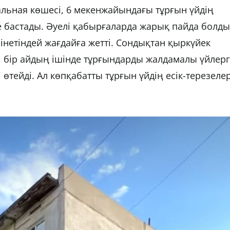
ьная көшесі, 6 мекенжайындағы тұрғын үйдің
 бастады. Әуелі қабырғаларда жарық пайда болды
рінетіндей жағдайға жетті. Сондықтан қыркүйек
 бір айдың ішінде тұрғындарды жалдамалы үйлер
өтейді. Ал көпқабатты тұрғын үйдің есік-терезелер