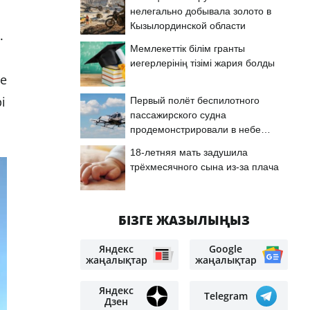
нелегально добывала золото в
Кызылординской области
.
Мемлекеттік білім гранты
иегерлерінің тізімі жария болды
ге
і
Первый полёт беспилотного
пассажирского судна
продемонстрировали в небе
Астаны
18-летняя мать задушила
трёхмесячного сына из-за плача
БІЗГЕ ЖАЗЫЛЫҢЫЗ
Яндекс
Google
жаңалықтар
жаңалықтар
Яндекс
Telegram
Дзен