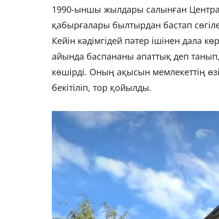
1990-ыншы жылдары салынған Централ
қабырғалары былтырдан бастап сөгіле
Кейін кәдімгідей пәтер ішінен дала кө
айында баспананы апаттық деп танып,
көшірді. Оның ақысын мемлекеттің өзі 
бекітіліп, тор қойылды.