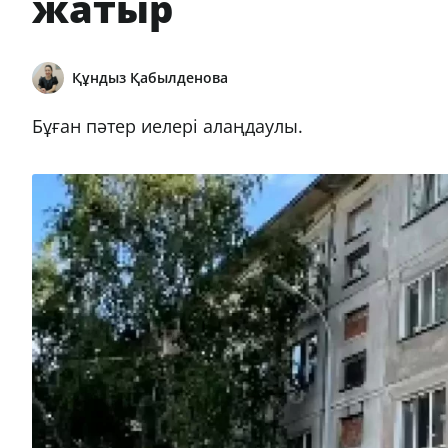
жатыр
Құндыз Қабылденова
Бұған пәтер иелері алаңдаулы.