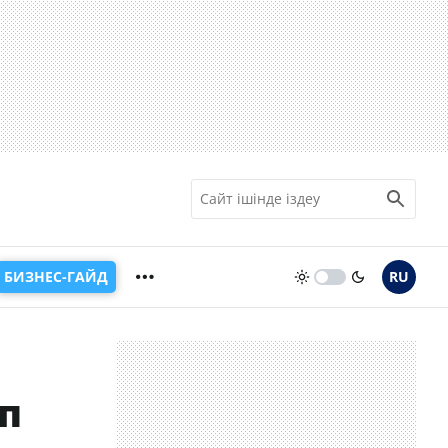
БИЗНЕС-ГАЙД
RU
п