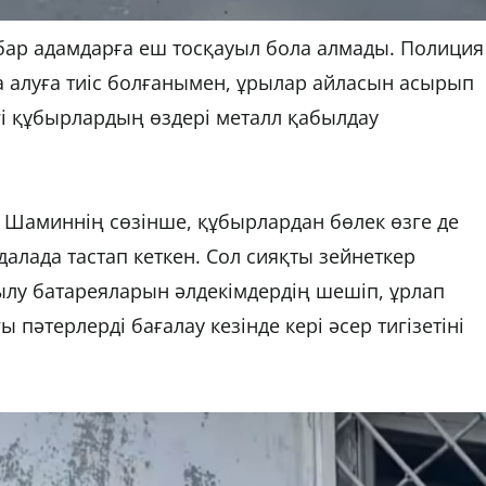
бар адамдарға еш тосқауыл бола алмады. Полиция
а алуға тиіс болғанымен, ұрылар айласын асырып
егі құбырлардың өздері металл қабылдау
н Шаминнің сөзінше, құбырлардан бөлек өзге де
 далада тастап кеткен. Сол сияқты зейнеткер
ылу батареяларын әлдекімдердің шешіп, ұрлап
 пәтерлерді бағалау кезінде кері әсер тигізетіні