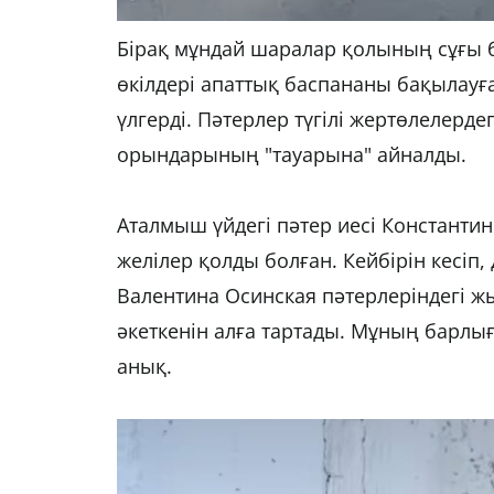
Бірақ мұндай шаралар қолының сұғы 
өкілдері апаттық баспананы бақылауғ
үлгерді. Пәтерлер түгілі жертөлелерд
орындарының "тауарына" айналды.
Аталмыш үйдегі пәтер иесі Константи
желілер қолды болған. Кейбірін кесіп,
Валентина Осинская пәтерлеріндегі ж
әкеткенін алға тартады. Мұның барлығы
анық.