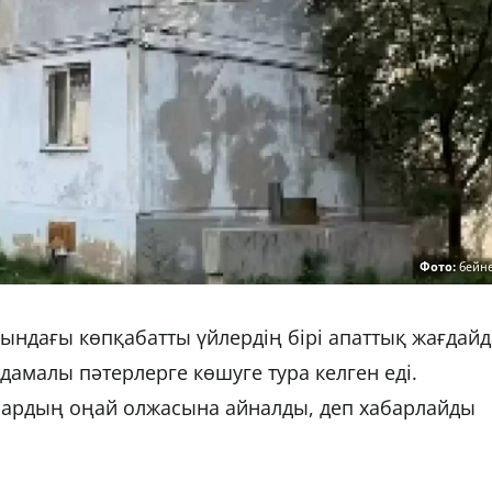
Фото:
бейн
ындағы көпқабатты үйлердің бірі апаттық жағдайд
амалы пәтерлерге көшуге тура келген еді.
ылардың оңай олжасына айналды, деп хабарлайды