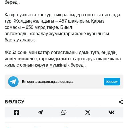
береді.
Қазіргі уақытта конкурстық рәсімдер соңғы сатысында
тұр. Жолдың ұзындығы – 457 шақырым. Қарыз
сомасы – 650 млрд теңге. Биыл
автожолды жобалау жұмыстары және құрылысы
бастау алады.
Жоба сонымен қатар логистиканы дамытуға, өңірдің
инвестициялық тартымдылығын арттыруға және жаңа
жұмыс орнын құруға мүмкіндік береді.
Ең соңғы жаңалықтар осында
Жазылу
БӨЛІСУ