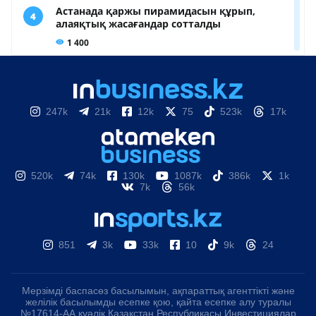
247k
21k
12k
75
523k
17k
520k
74k
130k
1087k
386k
1k
7k
56k
851
3k
33k
10
9k
24
Мерзімді баспасөз басылымын, ақпараттық агенттікті және
желілік басылымды есепке қою, қайта есепке алу туралы
№17614-АА куәлік Қазақстан Республикасы Инвестициялар