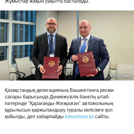
Жұмыстар жақын уақытта басталады.
Фото:
Үкімет
Қазақстандық делегацияның Вашингтонға ресми
сапары барысында Дүниежүзілік банктің штаб-
пәтерінде "Қарағанды-Жезқазған" автожолының
құрылысын қаржыландыру туралы келісімге қол
қойылды, деп хабарлайды
inbusiness.kz
сайты.