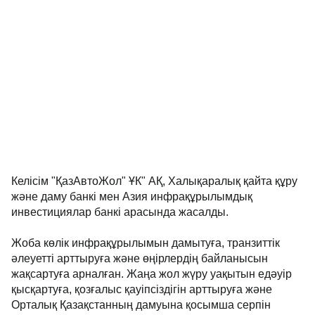
Келісім "ҚазАвтоЖол" ҰК" АҚ, Халықаралық қайта құру
және даму банкі мен Азия инфрақұрылымдық
инвестициялар банкі арасында жасалды.
Жоба көлік инфрақұрылымын дамытуға, транзиттік
әлеуетті арттыруға және өңірлердің байланысын
жақсартуға арналған. Жаңа жол жүру уақытын едәуір
қысқартуға, қозғалыс қауіпсіздігін арттыруға және
Орталық Қазақстанның дамуына қосымша серпін