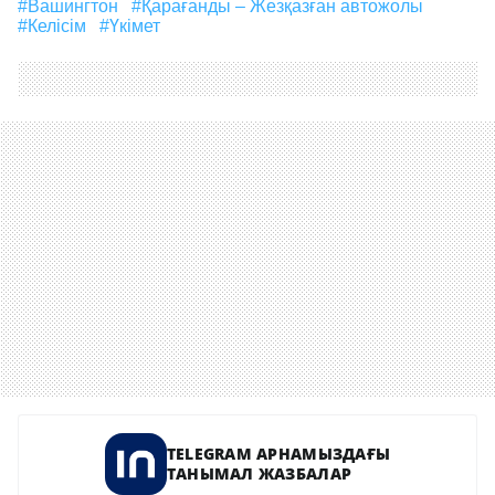
#Вашингтон
#Қарағанды – Жезқазған автожолы
#келісім
#үкімет