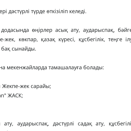
і дәстүрлі түрде өткізіліп келеді.
 додасында өңірлер асық ату, аударыспақ, бәйг
-жек, көкпар, қазақ күресі, құсбегілік, теңге іл
 бақ сынайды.
ына мекенжайларда тамашалауға болады:
ы Жекпе-жек сарайы;
an" ЖАСК;
ату, аударыспақ, дәстүрлі садақ ату, құсбегіл