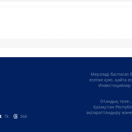
Мерзімді баспасөз 
есепке қою, қайта е
Инвестициялар 
Отандық теле-,
Қазақстан Республ
ақпараттандыру және 
7k
56k