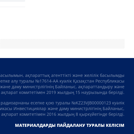
басылымын, ақпараттық агенттікті және желілік басылымды
сепке алу туралы №17614-АА куәлік Қазақстан Республикасы
және даму министрлігінің Байланыс, ақпараттандыру және
ақпарат комитетімен 2019 жылдың 15 наурызында берілді.
 радиоарнаны есепке қою туралы №KZ23VJB00000123 куәлік
икасы Инвестициялар және даму министрлігінің Байланыс,
ақпарат комитетімен 2016 жылдың 8 қыркүйегінде берілді.
МАТЕРИАЛДАРДЫ ПАЙДАЛАНУ ТУРАЛЫ КЕЛІСІМ