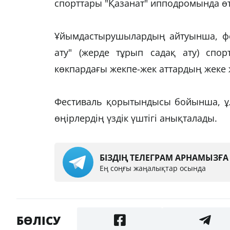
спорттары "Қазанат" ипподромында өт
Ұйымдастырушылардың айтуынша, фес
ату" (жерде тұрып садақ ату) спо
көкпардағы жекпе-жек аттардың жеке ж
Фестиваль қорытындысы бойынша, ұ
өңірлердің үздік үштігі анықталады.
БІЗДІҢ ТЕЛЕГРАМ АРНАМЫЗҒ
Ең соңғы жаңалықтар осында
БӨЛІСУ