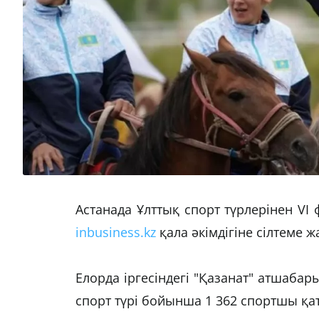
Астанада Ұлттық спорт түрлерінен VI
inbusiness.kz
қала әкімдігіне сілтеме ж
Елорда іргесіндегі "Қазанат" атшабар
спорт түрі бойынша 1 362 спортшы қ