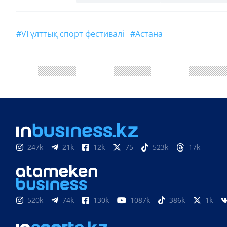
#VI ұлттық спорт фестивалі
#Астана
247k
21k
12k
75
523k
17k
520k
74k
130k
1087k
386k
1k