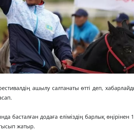
 фестивалдің ашылу салтанаты өтті деп, хабарлай
асап.
ында басталған додаға еліміздің барлық өңірінен 
атысып жатыр.