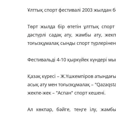
Ұлттық спорт фестивалі 2003 жылдан бер
Төрт жылда бір өтетін ұлттық спорт
дәстүрлі садақ ату, жамбы ату, жекпе
тоғызқұмалақ сынды спорт түрлерінен
Фестивальді 4-10 қыркүйек күндері м
Қазақ күресі – Ж.Үшкемпіров атындағ
асық ату мен тоғызқұмалақ – "Qazaqst
жекпе-жек – "Аспан" спорт кешені.
Ал көкпар, бәйге, теңге ілу, жамбы 