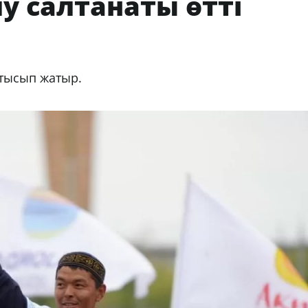
 салтанаты өтті
атысып жатыр.