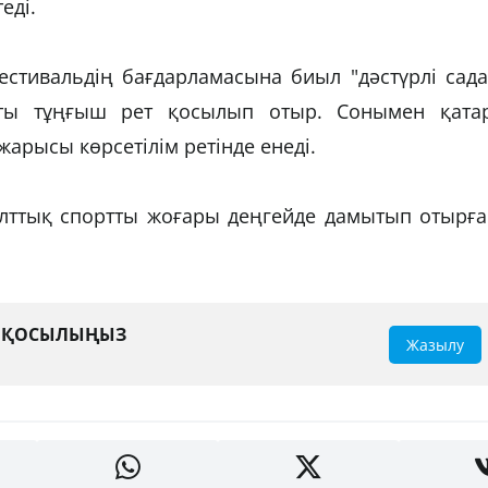
еді.
тивальдің бағдарламасына биыл "дәстүрлі сада
рты тұңғыш рет қосылып отыр. Сонымен қатар
арысы көрсетілім ретінде енеді.
лттық спортты жоғары деңгейде дамытып отырға
А ҚОСЫЛЫҢЫЗ
Жазылу