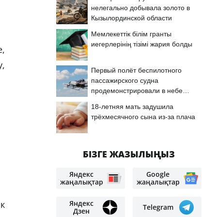
нелегально добывала золото в
Кызылординской области
Мемлекеттік білім гранты
иегерлерінің тізімі жария болды
е,
у,
Первый полёт беспилотного
пассажирского судна
продемонстрировали в небе
Астаны
18-летняя мать задушила
трёхмесячного сына из-за плача
БІЗГЕ ЖАЗЫЛЫҢЫЗ
Яндекс
Google
жаңалықтар
жаңалықтар
Яндекс
ік
Telegram
Дзен