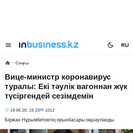
RU
Соңғы
Вице-министр коронавирус
туралы: Екі тәулік вагоннан жүк
түсіргендей сезімдемін
19.06.20, 15:23
1012
Біржан Нұрымбетовтің орынбасары оқшауланды.