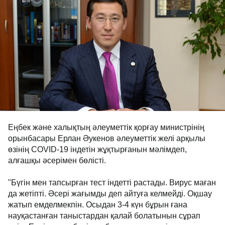
Еңбек және халықтың әлеуметтік қорғау министрінің
орынбасары Ерлан Әукенов әлеуметтік желі арқылы
өзінің COVID-19 індетін жұқтырғанын мәлімдеп,
алғашқы әсерімен бөлісті.
"Бүгін мен тапсырған тест індетті растады. Вирус маған
да жетіпті. Әсері жағымды деп айтуға келмейді. Оқшау
жатып емделмекпін. Осыдан 3-4 күн бұрын ғана
науқастанған таныстардан қалай болатынын сұрап