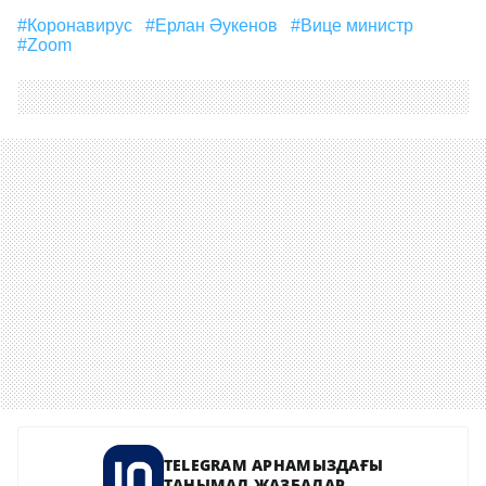
#Коронавирус
#Ерлан Әукенов
#вице министр
#Zoom