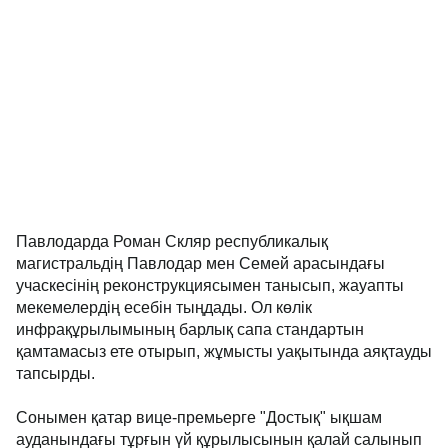
Павлодарда Роман Скляр республикалық
магистральдің Павлодар мен Семей арасындағы
учаскесінің реконструкциясымен танысып, жауапты
мекемелердің есебін тыңдады. Ол көлік
инфрақұрылымының барлық сапа стандартын
қамтамасыз ете отырып, жұмысты уақытында аяқтауды
тапсырды.
Сонымен қатар вице-премьерге "Достық" ықшам
ауданындағы тұрғын үй құрылысынын қалай салынып