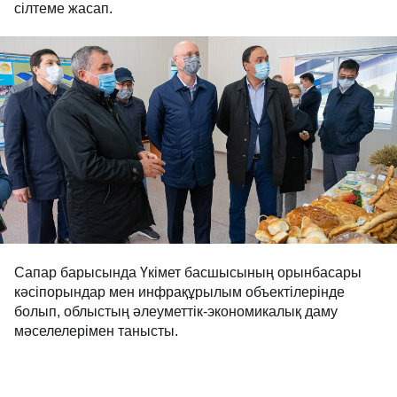
сілтеме жасап.
Сапар барысында Үкімет басшысының орынбасары
кәсіпорындар мен инфрақұрылым объектілерінде
болып, облыстың әлеуметтік-экономикалық даму
мәселелерімен танысты.