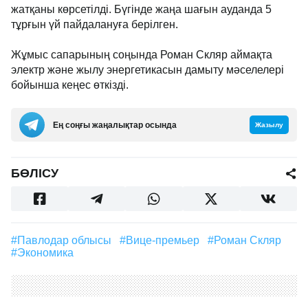
жатқаны көрсетілді. Бүгінде жаңа шағын ауданда 5
тұрғын үй пайдалануға берілген.
Жұмыс сапарының соңында Роман Скляр аймақта
электр және жылу энергетикасын дамыту мәселелері
бойынша кеңес өткізді.
Ең соңғы жаңалықтар осында
Жазылу
БӨЛІСУ
#Павлодар облысы
#Вице-премьер
#Роман Скляр
#экономика