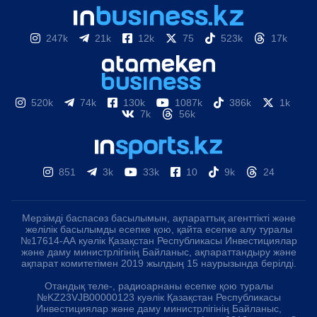
247k
21k
12k
75
523k
17k
520k
74k
130k
1087k
386k
1k
7k
56k
851
3k
33k
10
9k
24
Мерзімді баспасөз басылымын, ақпараттық агенттікті және
желілік басылымды есепке қою, қайта есепке алу туралы
№17614-АА куәлік Қазақстан Республикасы Инвестициялар
және даму министрлігінің Байланыс, ақпараттандыру және
ақпарат комитетімен 2019 жылдың 15 наурызында берілді.
Отандық теле-, радиоарнаны есепке қою туралы
№KZ23VJB00000123 куәлік Қазақстан Республикасы
Инвестициялар және даму министрлігінің Байланыс,