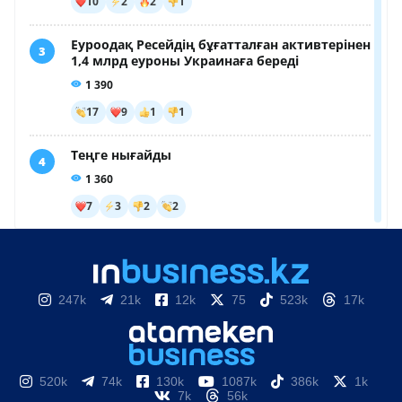
247k
21k
12k
75
523k
17k
520k
74k
130k
1087k
386k
1k
7k
56k