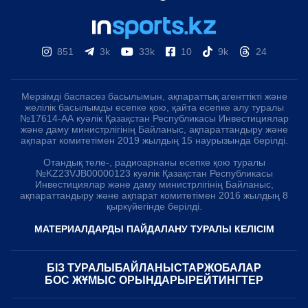
851
3k
33k
10
9k
24
Мерзімді баспасөз басылымын, ақпараттық агенттікті және
желілік басылымды есепке қою, қайта есепке алу туралы
№17614-АА куәлік Қазақстан Республикасы Инвестициялар
және даму министрлігінің Байланыс, ақпараттандыру және
ақпарат комитетімен 2019 жылдың 15 наурызында берілді.
Отандық теле-, радиоарнаны есепке қою туралы
№KZ23VJB00000123 куәлік Қазақстан Республикасы
Инвестициялар және даму министрлігінің Байланыс,
ақпараттандыру және ақпарат комитетімен 2016 жылдың 8
қыркүйегінде берілді.
МАТЕРИАЛДАРДЫ ПАЙДАЛАНУ ТУРАЛЫ КЕЛІСІМ
БІЗ ТУРАЛЫ
БАЙЛАНЫСТАР
ЖОБАЛАР
БОС ЖҰМЫС ОРЫНДАРЫ
РЕЙТИНГТЕР