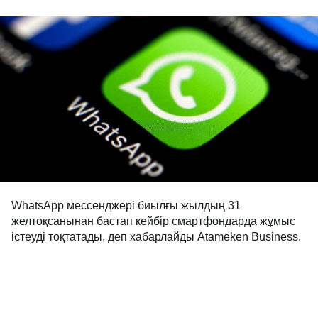
WhatsApp мессенджері биылғы жылдың 31
желтоқсанынан бастап кейбір смартфондарда жұмыс
істеуді тоқтатады, деп хабарлайды Atameken Business.