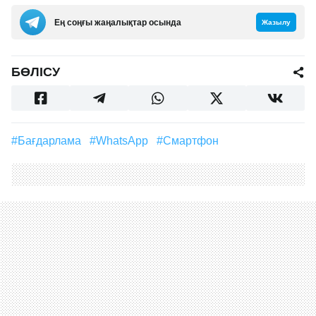
Ең соңғы жаңалықтар осында
Жазылу
БӨЛІСУ
#бағдарлама
#WhatsApp
#Смартфон