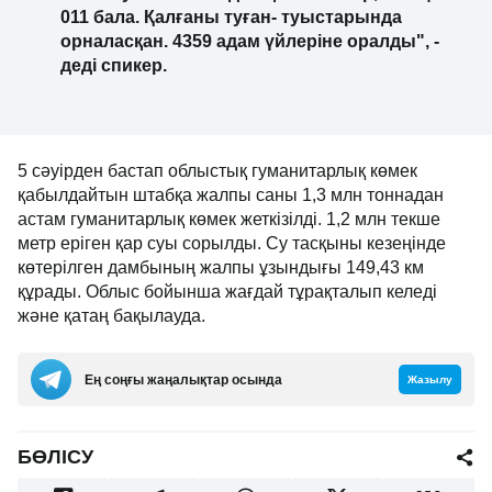
011 бала. Қалғаны туған- туыстарында
орналасқан. 4359 адам үйлеріне оралды", -
деді спикер.
5 сәуірден бастап облыстық гуманитарлық көмек
қабылдайтын штабқа жалпы саны 1,3 млн тоннадан
астам гуманитарлық көмек жеткізілді. 1,2 млн текше
метр еріген қар суы сорылды. Су тасқыны кезеңінде
көтерілген дамбының жалпы ұзындығы 149,43 км
құрады. Облыс бойынша жағдай тұрақталып келеді
және қатаң бақылауда.
Ең соңғы жаңалықтар осында
Жазылу
БӨЛІСУ