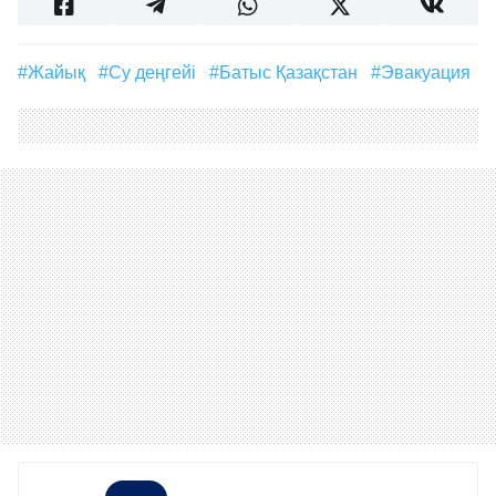
#Жайық
#су деңгейі
#Батыс Қазақстан
#эвакуация