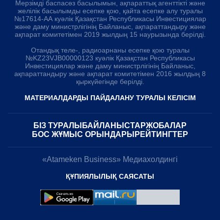
Мерзімді баспасөз басылымын, ақпараттық агенттікті және
желілік басылымды есепке қою, қайта есепке алу туралы
№17614-АА куәлік Қазақстан Республикасы Инвестициялар
және даму министрлігінің Байланыс, ақпараттандыру және
ақпарат комитетімен 2019 жылдың 15 наурызында берілді.
Отандық теле-, радиоарнаны есепке қою туралы
№KZ23VJB00000123 куәлік Қазақстан Республикасы
Инвестициялар және даму министрлігінің Байланыс,
ақпараттандыру және ақпарат комитетімен 2016 жылдың 8
қыркүйегінде берілді.
МАТЕРИАЛДАРДЫ ПАЙДАЛАНУ ТУРАЛЫ КЕЛІСІМ
БІЗ ТУРАЛЫ
БАЙЛАНЫСТАР
ЖОБАЛАР
БОС ЖҰМЫС ОРЫНДАРЫ
РЕЙТИНГТЕР
«Atameken Business» Медиахолдингі
ҚҰПИЯЛЫЛЫҚ САЯСАТЫ