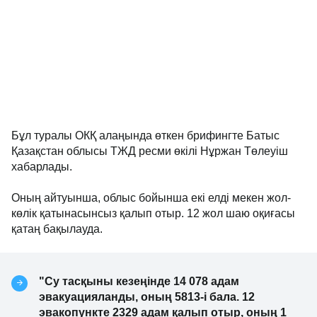
Бұл туралы ОКҚ алаңында өткен брифингте Батыс
Қазақстан облысы ТЖД ресми өкілі Нұржан Төлеуіш
хабарлады.
Оның айтуынша, облыс бойынша екі елді мекен жол-
көлік қатынасынсыз қалып отыр. 12 жол шаю оқиғасы
қатаң бақылауда.
"Су тасқыны кезеңінде 14 078 адам
эвакуацияланды, оның 5813-і бала. 12
эвакопункте 2329 адам қалып отыр, оның 1