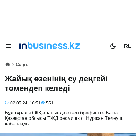
RU
Соңғы
Жайық өзенінің су деңгейі
төмендеп келеді
02.05.24, 16:51
551
Бұл туралы ОКҚ алаңында өткен брифингте Батыс
Қазақстан облысы ТЖД ресми өкілі Нұржан Төлеуіш
хабарлады.