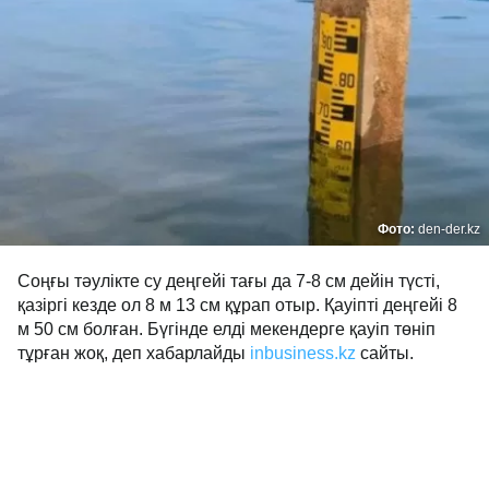
Фото:
den-der.kz
Соңғы тәулікте су деңгейі тағы да 7-8 см дейін түсті,
қазіргі кезде ол 8 м 13 см құрап отыр. Қауіпті деңгейі 8
м 50 см болған. Бүгінде елді мекендерге қауіп төніп
тұрған жоқ, деп хабарлайды
inbusiness.kz
сайты.