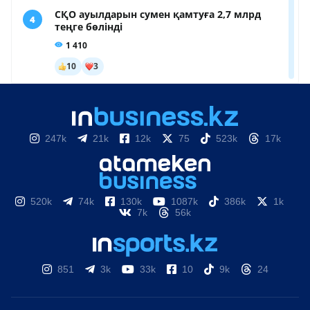
247k
21k
12k
75
523k
17k
520k
74k
130k
1087k
386k
1k
7k
56k
851
3k
33k
10
9k
24