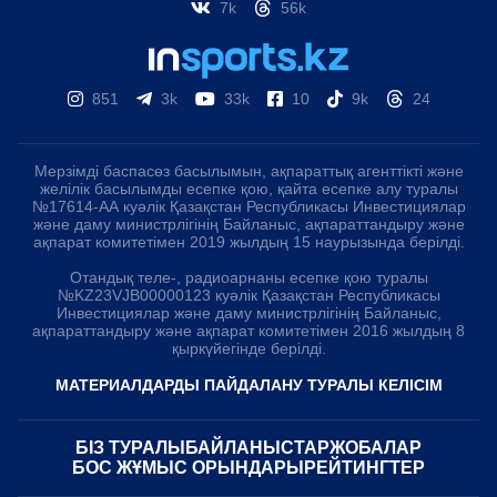
7k
56k
851
3k
33k
10
9k
24
Мерзімді баспасөз басылымын, ақпараттық агенттікті және
желілік басылымды есепке қою, қайта есепке алу туралы
№17614-АА куәлік Қазақстан Республикасы Инвестициялар
және даму министрлігінің Байланыс, ақпараттандыру және
ақпарат комитетімен 2019 жылдың 15 наурызында берілді.
Отандық теле-, радиоарнаны есепке қою туралы
№KZ23VJB00000123 куәлік Қазақстан Республикасы
Инвестициялар және даму министрлігінің Байланыс,
ақпараттандыру және ақпарат комитетімен 2016 жылдың 8
қыркүйегінде берілді.
МАТЕРИАЛДАРДЫ ПАЙДАЛАНУ ТУРАЛЫ КЕЛІСІМ
БІЗ ТУРАЛЫ
БАЙЛАНЫСТАР
ЖОБАЛАР
БОС ЖҰМЫС ОРЫНДАРЫ
РЕЙТИНГТЕР