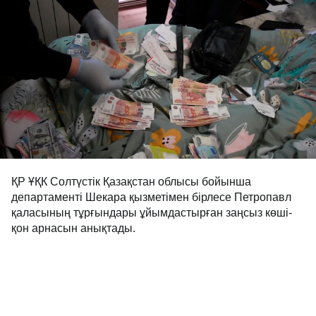
ҚР ҰҚК Солтүстік Қазақстан облысы бойынша
департаменті Шекара қызметімен бірлесе Петропавл
қаласының тұрғындары ұйымдастырған заңсыз көші-
қон арнасын анықтады.