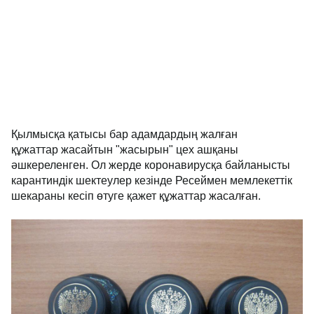
Қылмысқа қатысы бар адамдардың жалған
құжаттар жасайтын "жасырын" цех ашқаны
әшкереленген. Ол жерде коронавирусқа байланысты
карантиндік шектеулер кезінде Ресеймен мемлекеттік
шекараны кесіп өтуге қажет құжаттар жасалған.