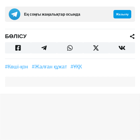
Ең соңғы жаңалықтар осында
Жазылу
БӨЛІСУ
#Көші-қон
#жалған құжат
#ҰҚК