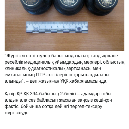
"Жүргізілген тінтулер барысында қазақстандық және
ресейлік медициналық ұйымдардың мөрлері, облыстың
клиникалық-диагностикалық зертханасы мен
емханасының ПТР-тестілерінің қорытындылары
алынды", – деп жазылған ҰҚК хабарламасында.
Қазір ҚР ҚК 394-бабының 2-бөлігі – адамдар тобы
алдын ала сөз байласып жасаған заңсыз көші-қон
фактісі бойынша сотқа дейінгі тергеп-тексеру
жүргізілуде.