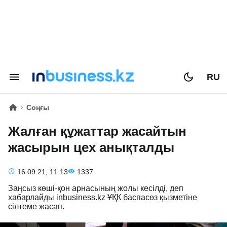
RU
Соңғы
Жалған құжаттар жасайтын
жасырын цех анықталды
16.09.21, 11:13
1337
Заңсыз көші-қон арнасының жолы кесілді, деп
хабарлайды inbusiness.kz ҰҚК баспасөз қызметіне
сілтеме жасап.