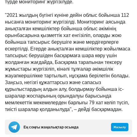
түрде мониторинг жүргізілуде.
"2021 жылдың бүгінгі күніне дейін облыс бойынша 112
нысанға мониторинг жүргізілді. Мониторинг аясында
анықталған кемшіліктер бойынша облыс әкімінің
орынбасарына қызметтік хат енгізіліп, оларды жою
бойынша тапсырыс берушіге және мердігерлерге
ескертілді. Егерде анықталған кемшіліктер жойылмаса
тапсырыс берушіден басқармаға шара көру үшін
жолданған жағдайда, Басқарма тарапынан тексеру
жұмыстары жүргізіліп, кінәлі тұлғалар әкімшілік
жауапкершілікке тартылып, нұсқама берілетін болады.
Заңсыз, негізгі құжаттарсыз және сапасыз
құрылыстардың алдын алу, болдырмау бойынша іс-
шаралар жоспарының орындалуы барысында
мемлекеттік мекемелерден барлығы 79 хат келіп түсіп,
тиісті шаралар қолданылуда", – дейді басқармадан.
Ең соңғы жаңалықтар осында
Жазылу