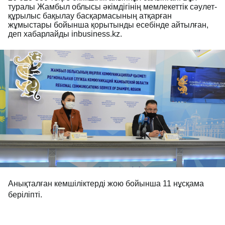
туралы Жамбыл облысы әкімдігінің мемлекеттік сәулет-
құрылыс бақылау басқармасының атқарған
жұмыстары бойынша қорытынды есебінде айтылған,
деп хабарлайды inbusiness.kz.
Анықталған кемшіліктерді жою бойынша 11 нұсқама
беріліпті.