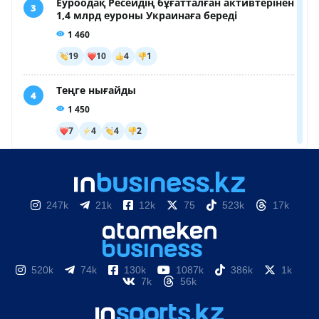
247k
21k
12k
75
523k
17k
520k
74k
130k
1087k
386k
1k
7k
56k