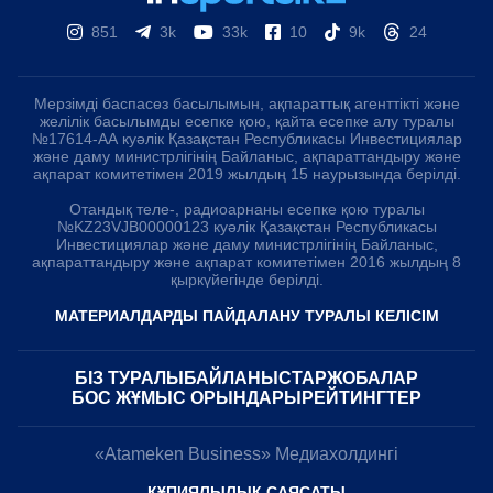
851
3k
33k
10
9k
24
Мерзімді баспасөз басылымын, ақпараттық агенттікті және
желілік басылымды есепке қою, қайта есепке алу туралы
№17614-АА куәлік Қазақстан Республикасы Инвестициялар
және даму министрлігінің Байланыс, ақпараттандыру және
ақпарат комитетімен 2019 жылдың 15 наурызында берілді.
Отандық теле-, радиоарнаны есепке қою туралы
№KZ23VJB00000123 куәлік Қазақстан Республикасы
Инвестициялар және даму министрлігінің Байланыс,
ақпараттандыру және ақпарат комитетімен 2016 жылдың 8
қыркүйегінде берілді.
МАТЕРИАЛДАРДЫ ПАЙДАЛАНУ ТУРАЛЫ КЕЛІСІМ
БІЗ ТУРАЛЫ
БАЙЛАНЫСТАР
ЖОБАЛАР
БОС ЖҰМЫС ОРЫНДАРЫ
РЕЙТИНГТЕР
«Atameken Business» Медиахолдингі
ҚҰПИЯЛЫЛЫҚ САЯСАТЫ