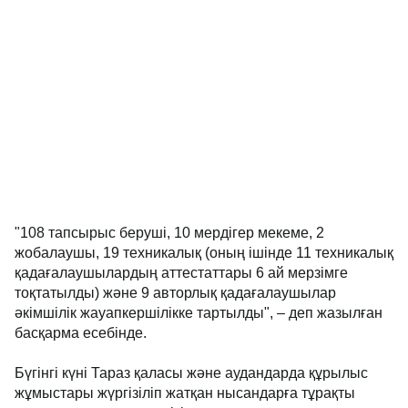
"108 тапсырыс беруші, 10 мердігер мекеме, 2
жобалаушы, 19 техникалық (оның ішінде 11 техникалық
қадағалаушылардың аттестаттары 6 ай мерзімге
тоқтатылды) және 9 авторлық қадағалаушылар
әкімшілік жауапкершілікке тартылды", – деп жазылған
басқарма есебінде.
Бүгінгі күні Тараз қаласы және аудандарда құрылыс
жұмыстары жүргізіліп жатқан нысандарға тұрақты