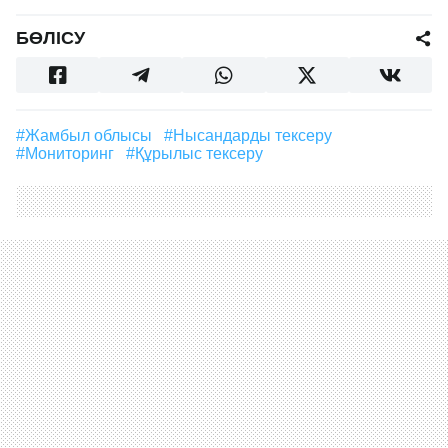
БӨЛІСУ
#Жамбыл облысы
#нысандарды тексеру
#мониторинг
#құрылыс тексеру