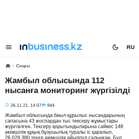
RU
Соңғы
Жамбыл облысында 112
нысанға мониторинг жүргізілді
26.11.21, 14:07
944
Жамбыл облысында биыл құрылыс нысандарының
сапасына 43 жоспардан тыс тексеру жұмыстары
жүргізілген. Тексеру қорытындыларына сәйкес 148
әкімшілік құқық бұзушылық туралы іс қаралып,
26 028 380 теңге әкімшілік айыппұл салынған. Бұл