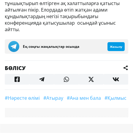
тұншықтырып өлтірген ақ халаттыларға қатысты
айтылған пікір. Елордада өтіп жатқан адами
құндылықтардың негізі тақырыбындағы
конференцияда қатысушылар осындай ұсыныс
айтты.
Ең соңғы жаңалықтар осында
Жазылу
БӨЛІСУ
#нәресте өлімі
#Атырау
#ана мен бала
#қылмыс