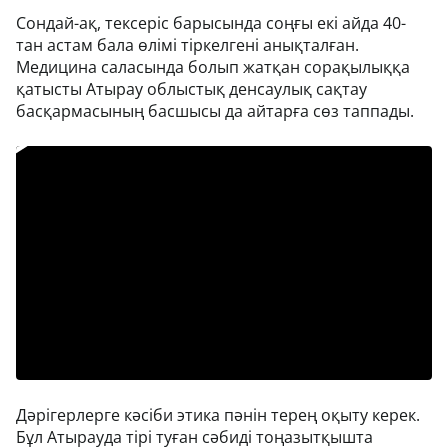
Сондай-ақ, тексеріс барысында соңғы екі айда 40-
тан астам бала өлімі тіркелгені анықталған.
Медицина саласында болып жатқан сорақылыққа
қатысты Атырау облыстық денсаулық сақтау
басқармасының басшысы да айтарға сөз таппады.
Дәрігерлерге кәсіби этика пәнін терең оқыту керек.
Бұл Атырауда тірі туған сәбиді тоңазытқышта