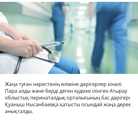
Жаңа туған нәрестенің өліміне дәрігерлер кінәлі.
Пара алды және берді деген күдікке ілінген Атырау
облыстық перинаталдық орталығының бас дәрігері
Қуаныш Нысанбаевқа қатысты осындай жаңа дерек
анықталды.