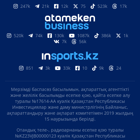
247k
21k
12k
75
523k
17k
520k
74k
130k
1087k
386k
1k
7k
56k
851
3k
33k
10
9k
24
Мерзімді баспасөз басылымын, ақпараттық агенттікті
және желілік басылымды есепке қою, қайта есепке алу
туралы №17614-АА куәлік Қазақстан Республикасы
Инвестициялар және даму министрлігінің Байланыс,
ақпараттандыру және ақпарат комитетімен 2019 жылдың
15 наурызында берілді.
Отандық теле-, радиоарнаны есепке қою туралы
№KZ23VJB00000123 куәлік Қазақстан Республикасы