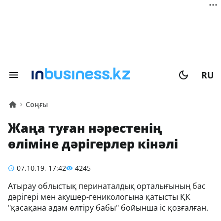
RU
Соңғы
Жаңа туған нәрестенің
өліміне дәрігерлер кінәлі
07.10.19, 17:42
4245
Атырау облыстық перинаталдық орталығының бас
дәрігері мен акушер-геникологына қатысты ҚК
"қасақана адам өлтіру бабы" бойынша іс қозғалған.