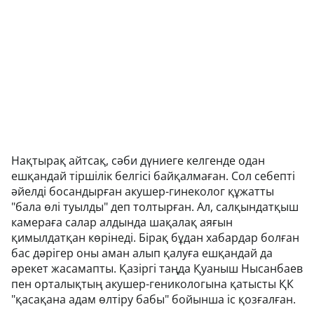
Нақтырақ айтсақ, сәби дүниеге келгенде одан
ешқандай тіршілік белгісі байқалмаған. Сол себепті
әйелді босандырған акушер-гинеколог құжатты
"бала өлі туылды" деп толтырған. Ал, салқындатқыш
камераға салар алдында шақалақ аяғын
қимылдатқан көрінеді. Бірақ бұдан хабардар болған
бас дәрігер оны аман алып қалуға ешқандай да
әрекет жасамапты. Қазіргі таңда Қуаныш Нысанбаев
пен орталықтың акушер-геникологына қатысты ҚК
"қасақана адам өлтіру бабы" бойынша іс қозғалған.