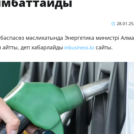
ымбаттайды
28.01.25
н баспасөз мәслихатында Энергетика министрі Алм
н айтты, деп хабарлайды
сайты.
inbusiness.kz