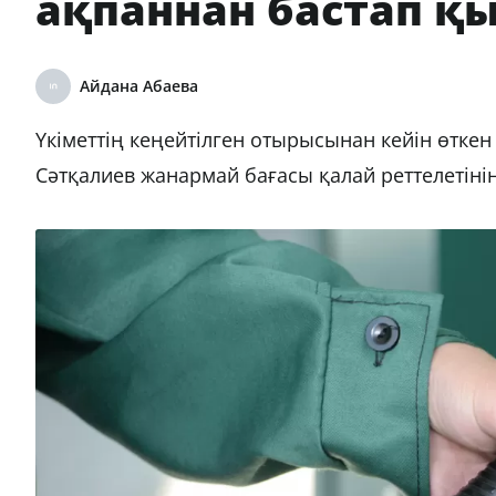
ақпаннан бастап қ
Айдана Абаева
Үкіметтің кеңейтілген отырысынан кейін өтке
Сәтқалиев жанармай бағасы қалай реттелетіні