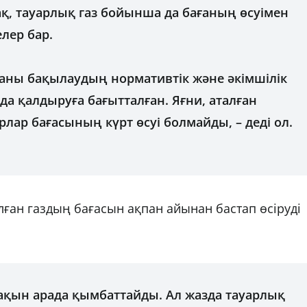
қ, тауарлық газ бойынша да бағаның өсуімен
елер бар.
аны бақылаудың нормативтік және әкімшілік
а қалдыруға бағытталған. Яғни, аталған
рлар бағасының күрт өсуі болмайды, – деді ол.
ан газдың бағасын ақпан айынан бастап өсіруді
ақын арада қымбаттайды. Ал жазда тауарлық