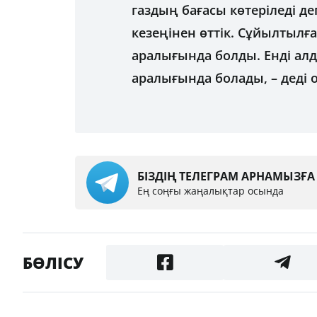
газдың бағасы көтеріледі деп
кезеңінен өттік. Сұйылтылға
аралығында болды. Енді алд
аралығында болады, – деді о
БІЗДІҢ ТЕЛЕГРАМ АРНАМЫЗҒ
Ең соңғы жаңалықтар осында
БӨЛІСУ