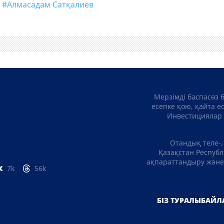
#Алмасадам Сатқалиев
Мерзімді баспасөз 
есепке қою, қайта е
Инвестициялар 
Отандық теле-,
Қазақстан Республ
ақпараттандыру және 
7k
56k
БІЗ ТУРАЛЫ
БАЙЛ