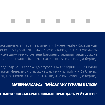
басылымын, ақпараттық агенттікті және желілік басылымды
сепке алу туралы №17614-АА куәлік Қазақстан Республикасы
және даму министрлігінің Байланыс, ақпараттандыру және
ақпарат комитетімен 2019 жылдың 15 наурызында берілді.
 радиоарнаны есепке қою туралы №KZ23VJB00000123 куәлік
икасы Инвестициялар және даму министрлігінің Байланыс,
ақпарат комитетімен 2016 жылдың 8 қыркүйегінде берілді.
МАТЕРИАЛДАРДЫ ПАЙДАЛАНУ ТУРАЛЫ КЕЛІСІМ
АНЫСТАР
ЖОБАЛАР
БОС ЖҰМЫС ОРЫНДАРЫ
РЕЙТИНГТЕР