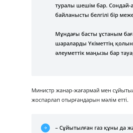
туралы шешім бар. Сондай-а
байланысты белгілі бір меж
Мұндағы басты ұстаным бағ
шараларды Үкіметтің қолынд
әлеуметтік маңызы бар тауа
Министр жанар-жағармай мен сұйытылғ
жоспарлап отырғандарын мәлім етті.
–
Сұйытылған газ құны да ж