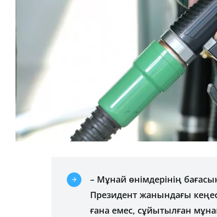
– Мұнай өнімдерінің бағасын
Президент жанындағы кеңе
ғана емес, сұйытылған мұна