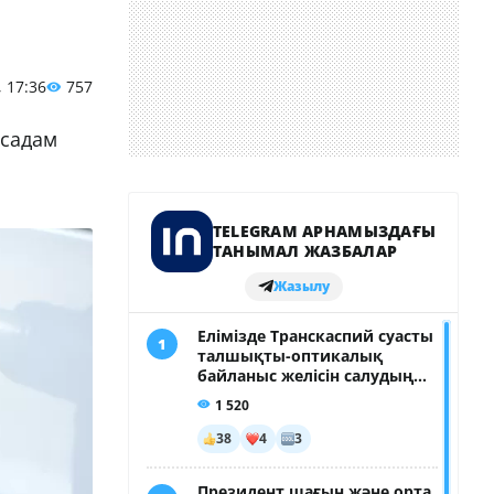
, 17:36
757
асадам