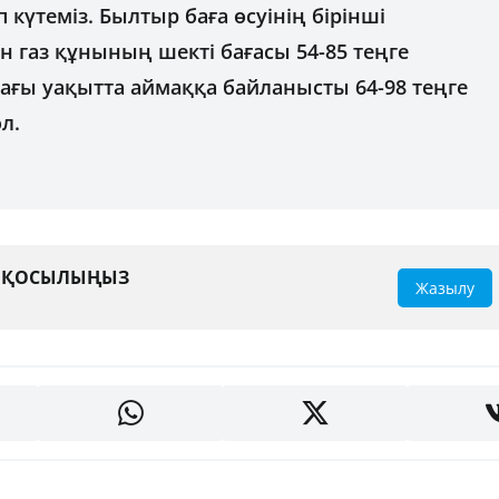
 күтеміз. Былтыр баға өсуінің бірінші
н газ құнының шекті бағасы 54-85 теңге
ағы уақытта аймаққа байланысты 64-98 теңге
л.
А ҚОСЫЛЫҢЫЗ
Жазылу