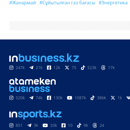
#Жанармай
#сұйытылған газ бағасы
#энергетика
247k
21k
12k
75
523k
17k
520k
74k
130k
1087k
386k
1k
851
3k
33k
10
9k
24