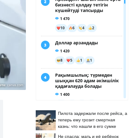
ото:
canva.com
Пилота задержали после рейса, а
теперь ему грозит смертная
казнь: что нашли в его сумке
Не спасла: мать и её ребёнок