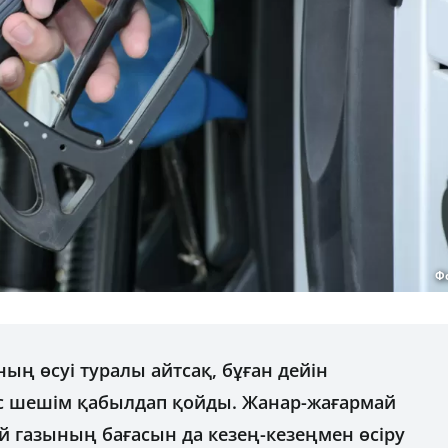
Ф
ың өсуі туралы айтсақ, бұған дейін
с шешім қабылдап қойды. Жанар-жағармай
й газының бағасын да кезең-кезеңмен өсіру