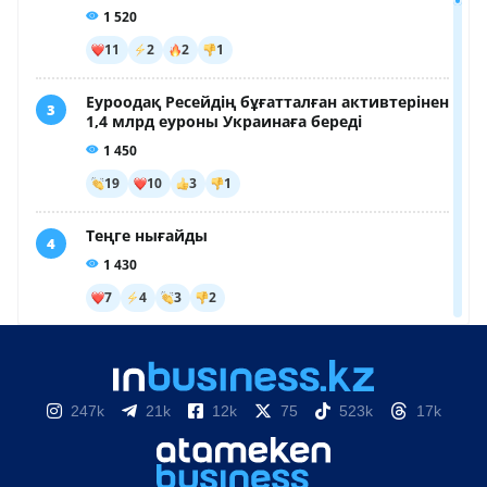
247k
21k
12k
75
523k
17k