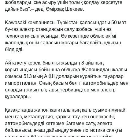
жобаларды іске асыру үшін толық қолдау көрсетуге
дайынбыз",– деді Өмірзақ Шөкеев.
Kawasaki компаниясы Түркістан қаласындағы 50 мвт
бу-газ электр станциясын салу жобасы үшін өз
технологиясын ұсынды. Өз кезегінде облыс әкімі
жапондық өнім сапасын жоғары бағалайтындығын
білдірді.
Айта кету керек, биылғы жылдың 8 айының
қорытындысы бойынша облысқа Жапониядан жалпы
сомасы 513 мың АҚШ долларын құрайтын тауарлар
импортталған. Оның басым бөлігі автомобильдер мен
олардың жиынтықтары, гербицидтер мен электр
құралдары.
Қазақстанда жапон капиталының қатысуымен мұнай
мен газ, металлургия, қаржы, тау-кен өнеркәсібі,
автомобильдерді көтерме бағамен сату, электр
байланысы, ағаш дайындау және логистика сияқты
салаларда 80-ге жуық кәсіпорын жұмыс істейді.