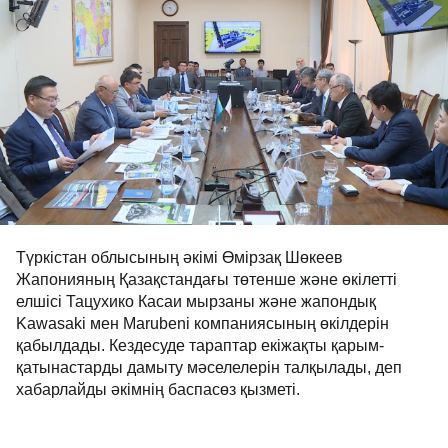
Түркістан облысының әкімі Өмірзақ Шөкеев
Жапонияның Қазақстандағы төтенше және өкілетті
елшісі Тацухико Касаи мырзаны және жапондық
Kawasaki мен Marubeni компаниясының өкілдерін
қабылдады. Кездесуде тараптар екіжақты қарым-
қатынастарды дамыту мәселелерін талқылады, деп
хабарлайды әкімнің баспасөз қызметі.