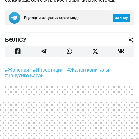
Ең соңғы жаңалықтар осында
Жазылу
БӨЛІСУ
#Жапония
#инвестиция
#жапон капиталы
#Тацухико Касаи