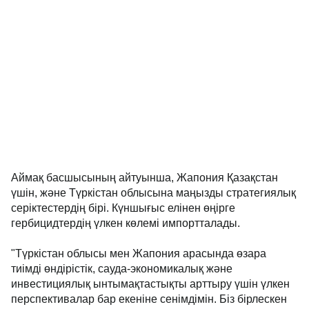
Аймақ басшысының айтуынша, Жапония Қазақстан
үшін, және Түркістан облысына маңызды стратегиялық
серіктестердің бірі. Күншығыс елінен өңірге
гербицидтердің үлкен көлемі импортталады.
"Түркістан облысы мен Жапония арасында өзара
тиімді өндірістік, сауда-экономикалық және
инвестициялық ынтымақтастықты арттыру үшін үлкен
перспективалар бар екеніне сенімдімін. Біз бірлескен