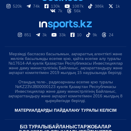
520k
74k
130k
1087k
386k
1k
7k
56k
851
3k
33k
10
9k
24
Мерзімді баспасөз басылымын, ақпараттық агенттікті және
желілік басылымды есепке қою, қайта есепке алу туралы
№17614-АА куәлік Қазақстан Республикасы Инвестициялар
және даму министрлігінің Байланыс, ақпараттандыру және
ақпарат комитетімен 2019 жылдың 15 наурызында берілді.
Отандық теле-, радиоарнаны есепке қою туралы
№KZ23VJB00000123 куәлік Қазақстан Республикасы
Инвестициялар және даму министрлігінің Байланыс,
ақпараттандыру және ақпарат комитетімен 2016 жылдың 8
қыркүйегінде берілді.
МАТЕРИАЛДАРДЫ ПАЙДАЛАНУ ТУРАЛЫ КЕЛІСІМ
БІЗ ТУРАЛЫ
БАЙЛАНЫСТАР
ЖОБАЛАР