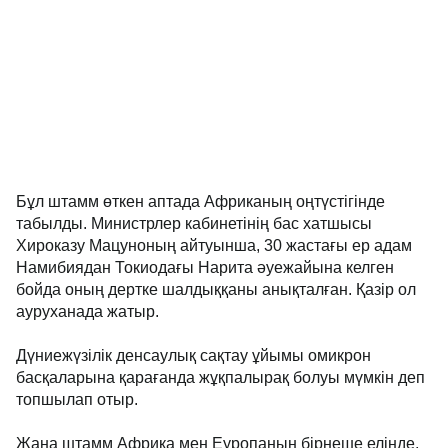
Бұл штамм өткен аптада Африканың оңтүстігінде
табылды. Министрлер кабинетінің бас хатшысы
Хироказу Мацуноның айтуынша, 30 жастағы ер адам
Намибиядан Токиодағы Нарита әуежайына келген
бойда оның дертке шалдыққаны анықталған. Қазір ол
ауруханада жатыр.
Дүниежүзілік денсаулық сақтау ұйымы омикрон
басқаларына қарағанда жұқпалырақ болуы мүмкін деп
топшылап отыр.
Жаңа штамм Африка мен Еуропаның бірнеше елінде,