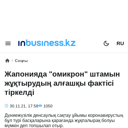
RU
Соңғы
Жапонияда "омикрон" штамын
жұқтырудың алғашқы фактісі
тіркелді
30.11.21, 17:58
1050
Дүниежүзілік денсаулық сақтау ұйымы коронавирустың
бұл түрі басқаларына қарағанда жұқпалырақ болуы
мүмкін деп топшылап отыр.