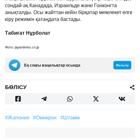
сондай-ақ Канадада, Израильде және Гонконгта
анықталды. Осы жайттан кейін бірқатар мемлекет елге
кіру режимін қатаңдата бастады.
Табиғат Нұрболат
Фото: japantimes.co.jp
Ең соңғы жаңалықтар осында
Жазылу
БӨЛІСУ
#Жапония
#омикрон
#штамм