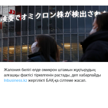
Жапония билігі елде омикрон штамын жұқтырудың
алғашқы фактісі тіркелгенін растады, деп хабарлайды
Inbusiness.kz
жергілікті БАҚ-қа сілтеме жасап.