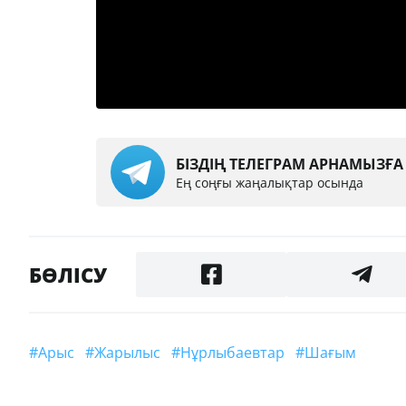
БІЗДІҢ ТЕЛЕГРАМ АРНАМЫЗҒ
Ең соңғы жаңалықтар осында
БӨЛІСУ
#Арыс
#жарылыс
#Нұрлыбаевтар
#шағым