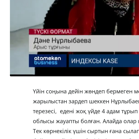
Үйін соңына дейін жөндеп бермеген 
жарылыстан зардеп шеккен Нұрлыбаев
терезесі, едені жоқ үйде 4 адам тұры
облысы жауапты болған. Алайда олар 
Тек көрнекілік үшін сыртын ғана сылап