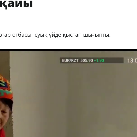
йқайы
втар отбасы суық үйде қыстап шығыпты.