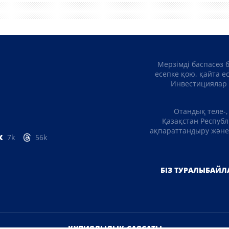
Мерзімді баспасөз 
есепке қою, қайта е
Инвестициялар 
Отандық теле-,
Қазақстан Республ
ақпараттандыру және 
7k
56k
БІЗ ТУРАЛЫ
БАЙЛ
ҚҰПИЯЛЫЛЫҚ САЯСАТЫ