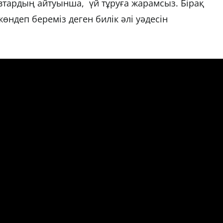
евтардың айтуынша, үй тұруға жарамсыз. Бірақ
өндеп береміз деген билік әлі уәдесін