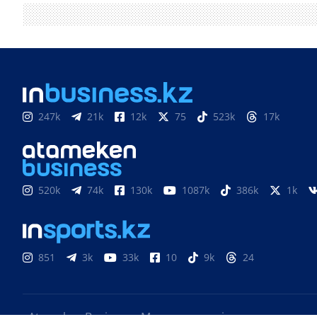
247k
21k
12k
75
523k
17k
520k
74k
130k
1087k
386k
1k
851
3k
33k
10
9k
24