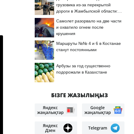
грузовика из-за перекрытой
дороги в Жамбылской области:
подробности
Самолет разорвало на две части
и охватило огнем после
крушения
Маршруты №№ 4 и 6 в Костанае
станут постоянными
Арбузы за год существенно
подорожали в Казахстане
БІЗГЕ ЖАЗЫЛЫҢЫЗ
Яндекс
Google
жаңалықтар
жаңалықтар
Яндекс
Telegram
Дзен