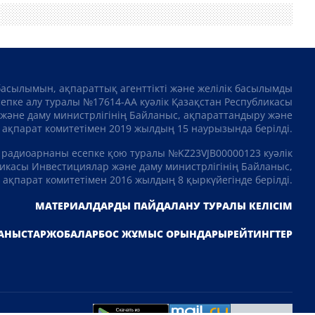
басылымын, ақпараттық агенттікті және желілік басылымды
сепке алу туралы №17614-АА куәлік Қазақстан Республикасы
және даму министрлігінің Байланыс, ақпараттандыру және
ақпарат комитетімен 2019 жылдың 15 наурызында берілді.
 радиоарнаны есепке қою туралы №KZ23VJB00000123 куәлік
икасы Инвестициялар және даму министрлігінің Байланыс,
ақпарат комитетімен 2016 жылдың 8 қыркүйегінде берілді.
МАТЕРИАЛДАРДЫ ПАЙДАЛАНУ ТУРАЛЫ КЕЛІСІМ
АНЫСТАР
ЖОБАЛАР
БОС ЖҰМЫС ОРЫНДАРЫ
РЕЙТИНГТЕР