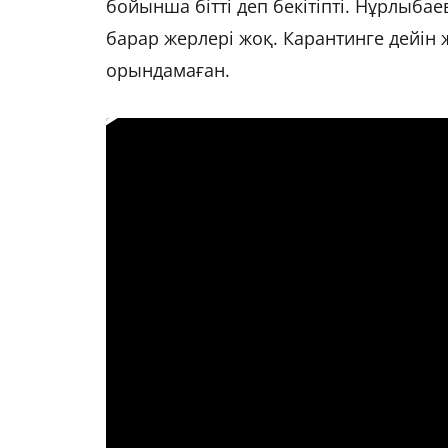
бойынша бітті деп бекітіпті. Нұрлыба
барар жерлері жоқ. Карантинге дейін ж
орындамаған.