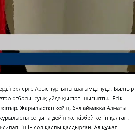
мердігерлерге Арыс тұрғыны шағымдануда. Былтыр
тар отбасы суық үйде қыстап шығыпты. Есік-
п жатыр. Жарылыстан кейін, бұл аймаққа Алматы
құрылысты соңына дейін жеткізбей кетіп қалған.
-сипап, ішін сол қалпы қалдырған. Ал құжат