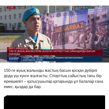
150-ге жуық жалынды жастың басын қосқан дүбірлі
дода үш күнге жалғасты. Спорттық сайыстың тағы бір
–
ерекшелігі
қатысушылар қатарында ұл балалар ғана
емес, қыздар да бар.