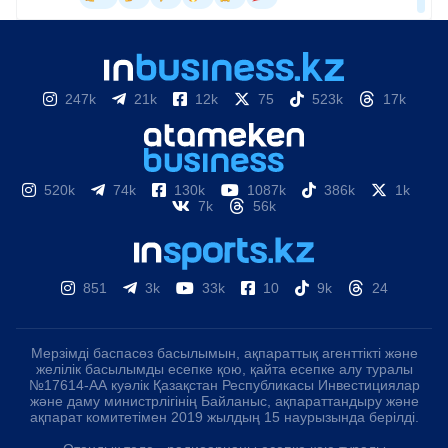
247k
21k
12k
75
523k
17k
520k
74k
130k
1087k
386k
1k
7k
56k
851
3k
33k
10
9k
24
Мерзімді баспасөз басылымын, ақпараттық агенттікті және
желілік басылымды есепке қою, қайта есепке алу туралы
№17614-АА куәлік Қазақстан Республикасы Инвестициялар
және даму министрлігінің Байланыс, ақпараттандыру және
ақпарат комитетімен 2019 жылдың 15 наурызында берілді.