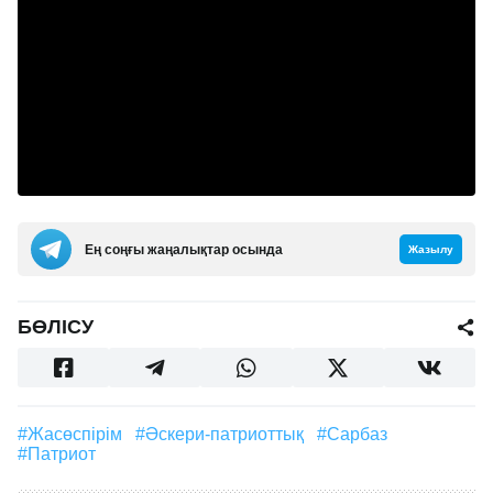
Ең соңғы жаңалықтар осында
Жазылу
БӨЛІСУ
#Жасөспірім
#әскери-патриоттық
#сарбаз
#патриот