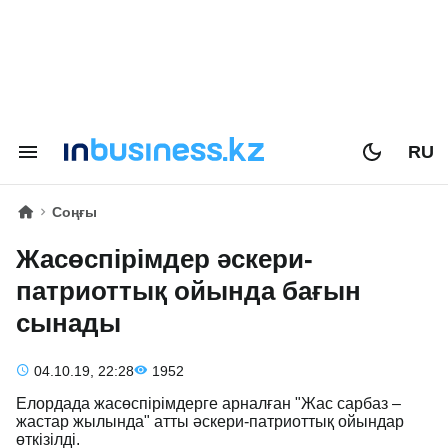
RU
Соңғы
Жасөспірімдер әскери-
патриоттық ойында бағын
сынады
04.10.19, 22:28
1952
Елордада жасөспірімдерге арналған "Жас сарбаз –
жастар жылында" атты әскери-патриоттық ойындар
өткізілді.